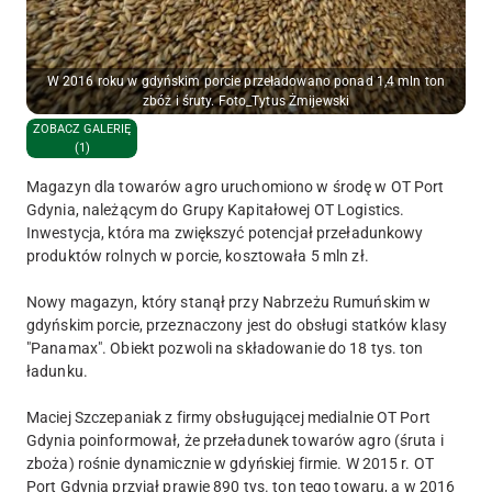
W 2016 roku w gdyńskim porcie przeładowano ponad 1,4 mln ton
zbóż i śruty. Foto_Tytus Żmijewski
ZOBACZ GALERIĘ
(1)
Magazyn dla towarów agro uruchomiono w środę w OT Port
Gdynia, należącym do Grupy Kapitałowej OT Logistics.
Inwestycja, która ma zwiększyć potencjał przeładunkowy
produktów rolnych w porcie, kosztowała 5 mln zł.
Nowy magazyn, który stanął przy Nabrzeżu Rumuńskim w
gdyńskim porcie, przeznaczony jest do obsługi statków klasy
"Panamax". Obiekt pozwoli na składowanie do 18 tys. ton
ładunku.
Maciej Szczepaniak z firmy obsługującej medialnie OT Port
Gdynia poinformował, że przeładunek towarów agro (śruta i
zboża) rośnie dynamicznie w gdyńskiej firmie. W 2015 r. OT
Port Gdynia przyjął prawie 890 tys. ton tego towaru, a w 2016