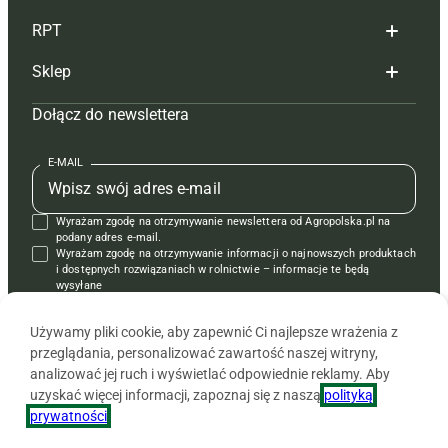
RPT
Reklama
Hoduj z głową bydło
Sklep
Tagi
Hoduj z głową świnie
Redakcja
Dołącz do newslettera
Mapa serwisu
Prenumerata
Prenumerata
Czasopisma i prenumerata
Kontakt
Redakcja
Reklama
Książki
E-MAIL
Regulamin
Kontakt
Kontakt
Regulamin
Wyrażam zgodę na otrzymywanie newslettera od Agropolska.pl na
Polityka prywatności
Reklama
Krzyżówki
podany adres e-mail.
Wyrażam zgodę na otrzymywanie informacji o najnowszych produktach
i dostępnych rozwiązaniach w rolnictwie – informacje te będą
wysyłane
od APRA sp. z o.o. w imieniu partnerów.
Używamy pliki cookie, aby zapewnić Ci najlepsze wrażenia z
przeglądania, personalizować zawartość naszej witryny,
analizować jej ruch i wyświetlać odpowiednie reklamy. Aby
uzyskać więcej informacji, zapoznaj się z naszą
polityką
prywatności
.