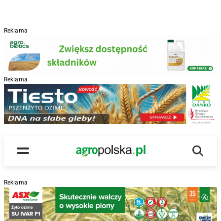
Reklama
Reklama
R
Wyszu
Main Logo
Menu
Reklama