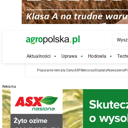
Main Logo
Aktualności
Uprawa
Hodowla
Techn
Aktualności Submenu
Uprawa Submenu
Hodowl
Popularne tematy:
Ceny
ASF
Mercosur
Dopłaty
Nawożenie
P
Reklama