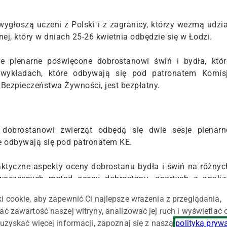
ygłoszą uczeni z Polski i z zagranicy, którzy wezmą udzia
ej, który w dniach 25-26 kwietnia odbędzie się w Łodzi.
je plenarne poświęcone dobrostanowi świń i bydła, któr
ykładach, które odbywają się pod patronatem Komisj
i Bezpieczeństwa Żywności, jest bezpłatny.
 dobrostanowi zwierząt odbędą się dwie sesje plenarn
e odbywają się pod patronatem KE.
ktyczne aspekty oceny dobrostanu bydła i świń na różnyc
woczesnych metod oceny dobrostanu, opartych o analiz
pośredniego badania reakcji zwierzęcia na otaczające j
i cookie, aby zapewnić Ci najlepsze wrażenia z przeglądania,
ego rozpoznania jakości środowiska, w którym przebywaj
ać zawartość naszej witryny, analizować jej ruch i wyświetlać
uzyskać więcej informacji, zapoznaj się z naszą
polityką pryw