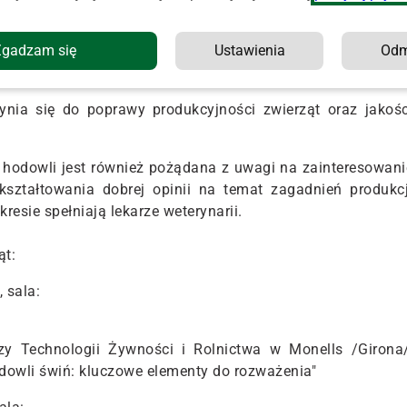
ców umiejętności rozpoznawania normalnych i odbiegającyc
 obiektywnej wiedzy na temat możliwości opisu stanu, 
Zgadzam się
Ustawienia
Od
nia się do poprawy produkcyjności zwierząt oraz jakośc
 hodowli jest również pożądana z uwagi na zainteresowani
kształtowania dobrej opinii na temat zagadnień produkcj
kresie spełniają lekarze weterynarii.
ąt:
 sala:
y Technologii Żywności i Rolnictwa w Monells /Girona/
odowli świń: kluczowe elementy do rozważenia"