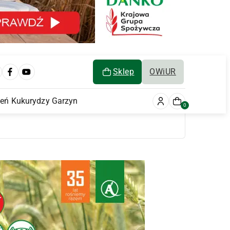
Sklep
OWiUR
ień Kukurydzy Garzyn
0