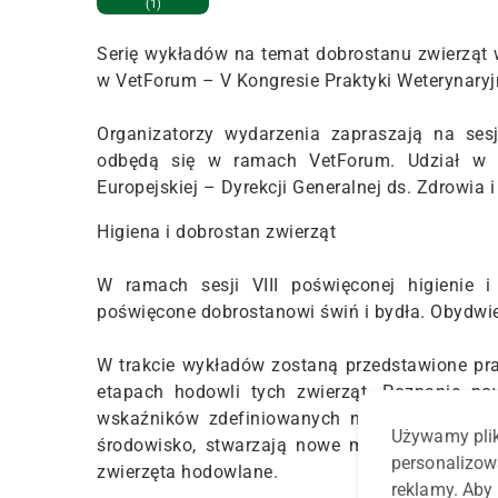
(1)
Serię wykładów na temat dobrostanu zwierząt w
w VetForum – V Kongresie Praktyki Weterynaryjn
Organizatorzy wydarzenia zapraszają na ses
odbędą się w ramach VetForum. Udział w w
Europejskiej – Dyrekcji Generalnej ds. Zdrowia 
Higiena i dobrostan zwierząt
W ramach sesji VIII poświęconej higienie i
poświęcone dobrostanowi świń i bydła. Obydwi
W trakcie wykładów zostaną przedstawione pra
etapach hodowli tych zwierząt. Poznanie no
wskaźników zdefiniowanych na podstawie bez
Używamy plik
środowisko, stwarzają nowe możliwości pełn
personalizow
zwierzęta hodowlane.
reklamy. Aby 