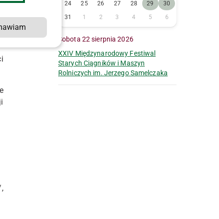
24
25
26
27
28
29
30
h
31
1
2
3
4
5
6
w
mawiam
Sobota 22 sierpnia 2026
XXIV Międzynarodowy Festiwal
i
Starych Ciągników i Maszyn
Rolniczych im. Jerzego Samelczaka
e
i
,