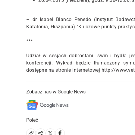
26.04.2015 (niedziela), godz. 9.30-12.00, s
– dr Isabel Blanco Penedo (Instytut Badawc
Katalonia, Hiszpania) "Kluczowe punkty prakty
***
Udział w sesjach dobrostanu świń i bydła je
konferencji. Wykład będzie tłumaczony symu
dostępne na stronie internetowej
http://www.ve
Zobacz nas w Google News
Poleć