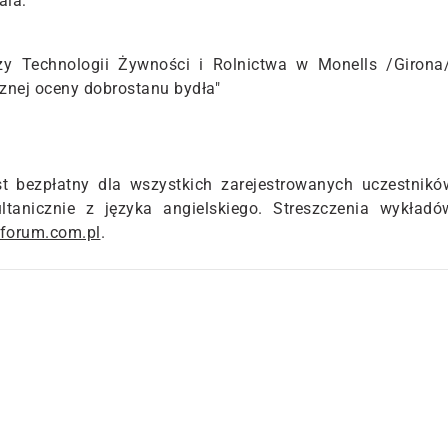
ala:
zy Technologii Żywności i Rolnictwa w Monells /Girona/
cznej oceny dobrostanu bydła"
st bezpłatny dla wszystkich zarejestrowanych uczestnikó
ltanicznie z języka angielskiego. Streszczenia wykładó
tforum.com.pl
.