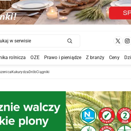
Main Navigation
ika rolnicza
OZE
Prawo i pieniądze
Z branży
Ceny
Dz
a Submenu
szenica
Kukurydza
Drób
Ciągniki