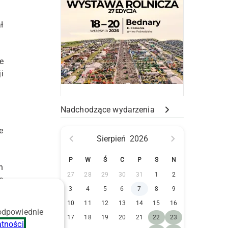
ł
e
i
Nadchodzące wydarzenia
e
Sierpień
2026
P
W
Ś
C
P
S
N
h
27
28
29
30
31
1
2
ę
3
4
5
6
7
8
9
e
ą
10
11
12
13
14
15
16
 odpowiednie
17
18
19
20
21
22
23
atności
.