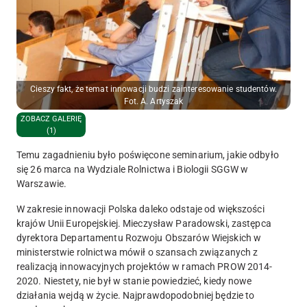
Cieszy fakt, że temat innowacji budzi zainteresowanie studentów.
Fot. A. Artyszak
ZOBACZ GALERIĘ
(1)
Temu zagadnieniu było poświęcone seminarium, jakie odbyło
się 26 marca na Wydziale Rolnictwa i Biologii SGGW w
Warszawie.
W zakresie innowacji Polska daleko odstaje od większości
krajów Unii Europejskiej. Mieczysław Paradowski, zastępca
dyrektora Departamentu Rozwoju Obszarów Wiejskich w
ministerstwie rolnictwa mówił o szansach związanych z
realizacją innowacyjnych projektów w ramach PROW 2014-
2020. Niestety, nie był w stanie powiedzieć, kiedy nowe
działania wejdą w życie. Najprawdopodobniej będzie to