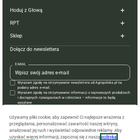
Hoduj z Głową
Redakcja
RPT
Reklama
Hoduj z głową bydło
Sklep
Tagi
Hoduj z głową świnie
Redakcja
Dołącz do newslettera
Mapa serwisu
Prenumerata
Prenumerata
Czasopisma i prenumerata
Kontakt
Redakcja
Reklama
Książki
E-MAIL
Regulamin
Kontakt
Kontakt
Regulamin
Wyrażam zgodę na otrzymywanie newslettera od Agropolska.pl na
Polityka prywatności
Reklama
Krzyżówki
podany adres e-mail.
Wyrażam zgodę na otrzymywanie informacji o najnowszych produktach
i dostępnych rozwiązaniach w rolnictwie – informacje te będą
wysyłane
od APRA sp. z o.o. w imieniu partnerów.
Używamy pliki cookie, aby zapewnić Ci najlepsze wrażenia z
przeglądania, personalizować zawartość naszej witryny,
analizować jej ruch i wyświetlać odpowiednie reklamy. Aby
uzyskać więcej informacji, zapoznaj się z naszą
polityką