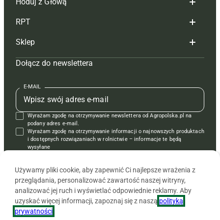
Hoduj z Głową
Redakcja
RPT
Reklama
Hoduj z głową bydło
Sklep
Tagi
Hoduj z głową świnie
Redakcja
Dołącz do newslettera
Mapa serwisu
Prenumerata
Prenumerata
Czasopisma i prenumerata
Kontakt
Redakcja
Reklama
Książki
E-MAIL
Regulamin
Kontakt
Kontakt
Regulamin
Wyrażam zgodę na otrzymywanie newslettera od Agropolska.pl na
Polityka prywatności
Reklama
Krzyżówki
podany adres e-mail.
Wyrażam zgodę na otrzymywanie informacji o najnowszych produktach
i dostępnych rozwiązaniach w rolnictwie – informacje te będą
wysyłane
od APRA sp. z o.o. w imieniu partnerów.
Używamy pliki cookie, aby zapewnić Ci najlepsze wrażenia z
przeglądania, personalizować zawartość naszej witryny,
analizować jej ruch i wyświetlać odpowiednie reklamy. Aby
uzyskać więcej informacji, zapoznaj się z naszą
polityką
prywatności
.