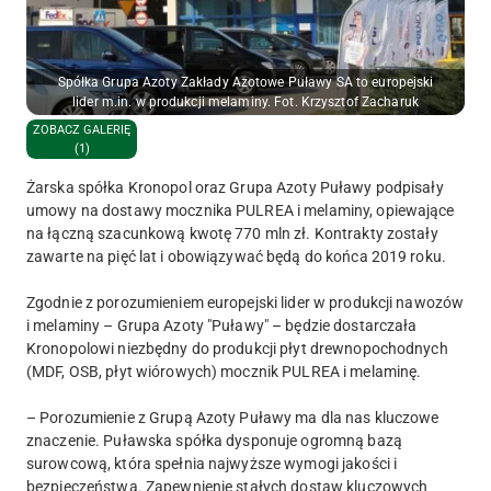
Spółka Grupa Azoty Zakłady Azotowe Puławy SA to europejski
lider m.in. w produkcji melaminy. Fot. Krzysztof Zacharuk
ZOBACZ GALERIĘ
(1)
Żarska spółka Kronopol oraz Grupa Azoty Puławy podpisały
umowy na dostawy mocznika PULREA i melaminy, opiewające
na łączną szacunkową kwotę 770 mln zł. Kontrakty zostały
zawarte na pięć lat i obowiązywać będą do końca 2019 roku.
Zgodnie z porozumieniem europejski lider w produkcji nawozów
i melaminy – Grupa Azoty "Puławy" – będzie dostarczała
Kronopolowi niezbędny do produkcji płyt drewnopochodnych
(MDF, OSB, płyt wiórowych) mocznik PULREA i melaminę.
– Porozumienie z Grupą Azoty Puławy ma dla nas kluczowe
znaczenie. Puławska spółka dysponuje ogromną bazą
surowcową, która spełnia najwyższe wymogi jakości i
bezpieczeństwa. Zapewnienie stałych dostaw kluczowych