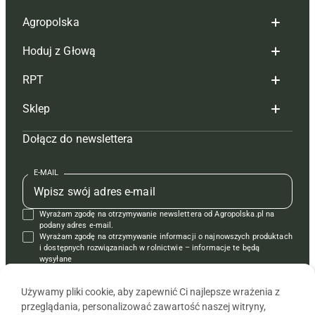
Agropolska
Hoduj z Głową
Redakcja
RPT
Reklama
Hoduj z głową bydło
Sklep
Tagi
Hoduj z głową świnie
Redakcja
Dołącz do newslettera
Mapa serwisu
Prenumerata
Prenumerata
Czasopisma i prenumerata
Kontakt
Redakcja
Reklama
Książki
E-MAIL
Regulamin
Kontakt
Kontakt
Regulamin
Wyrażam zgodę na otrzymywanie newslettera od Agropolska.pl na
Polityka prywatności
Reklama
Krzyżówki
podany adres e-mail.
Wyrażam zgodę na otrzymywanie informacji o najnowszych produktach
i dostępnych rozwiązaniach w rolnictwie – informacje te będą
wysyłane
od APRA sp. z o.o. w imieniu partnerów.
Używamy pliki cookie, aby zapewnić Ci najlepsze wrażenia z
przeglądania, personalizować zawartość naszej witryny,