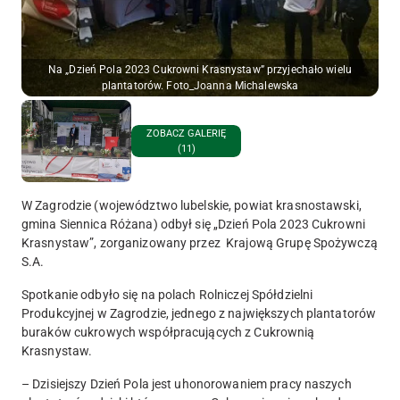
Na „Dzień Pola 2023 Cukrowni Krasnystaw” przyjechało wielu
plantatorów. Foto_Joanna Michalewska
ZOBACZ GALERIĘ
(11)
W Zagrodzie (województwo lubelskie, powiat krasnostawski,
gmina Siennica Różana) odbył się „Dzień Pola 2023 Cukrowni
Krasnystaw”, zorganizowany przez Krajową Grupę Spożywczą
S.A.
Spotkanie odbyło się na polach Rolniczej Spółdzielni
Produkcyjnej w Zagrodzie, jednego z największych plantatorów
buraków cukrowych współpracujących z Cukrownią
Krasnystaw.
– Dzisiejszy Dzień Pola jest uhonorowaniem pracy naszych