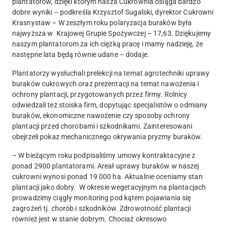
plantatorów, dzięki którym nasza Cukrownia osiąga bardzo
dobre wyniki – podkreśla Krzysztof Sugalski, dyrektor Cukrowni
Krasnystaw – W zeszłym roku polaryzacja buraków była
najwyższa w Krajowej Grupie Spożywczej – 17,63. Dziękujemy
naszym plantatorom za ich ciężką pracę i mamy nadzieję, że
następne lata będą równie udane – dodaje.
Plantatorzy wysłuchali prelekcji na temat agrotechniki uprawy
buraków cukrowych oraz prezentacji na temat nawożenia i
ochrony plantacji, przygotowanych przez firmy. Rolnicy
odwiedzali też stoiska firm, dopytując specjalistów o odmiany
buraków, ekonomiczne nawożenie czy sposoby ochrony
plantacji przed chorobami i szkodnikami. Zainteresowani
obejrzeli pokaz mechanicznego okrywania pryzmy buraków.
– W bieżącym roku podpisaliśmy umowy kontraktacyjne z
ponad 2900 plantatorami. Areał uprawy buraków w naszej
cukrowni wynosi ponad 19 000 ha. Aktualnie oceniamy stan
plantacji jako dobry. W okresie wegetacyjnym na plantacjach
prowadzimy ciągły monitoring pod kątem pojawiania się
zagrożeń tj. chorób i szkodników. Zdrowotność plantacji
również jest w stanie dobrym. Chociaż okresowo