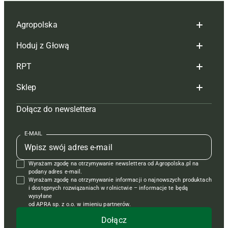
Agropolska
Hoduj z Głową
Redakcja
RPT
Reklama
Hoduj z głową bydło
Sklep
Tagi
Hoduj z głową świnie
Redakcja
Dołącz do newslettera
Mapa serwisu
Prenumerata
Prenumerata
Czasopisma i prenumerata
Kontakt
Redakcja
Reklama
Książki
E-MAIL
Regulamin
Kontakt
Kontakt
Regulamin
Wyrażam zgodę na otrzymywanie newslettera od Agropolska.pl na
Polityka prywatności
Reklama
Krzyżówki
podany adres e-mail.
Wyrażam zgodę na otrzymywanie informacji o najnowszych produktach
i dostępnych rozwiązaniach w rolnictwie – informacje te będą
wysyłane
od APRA sp. z o.o. w imieniu partnerów.