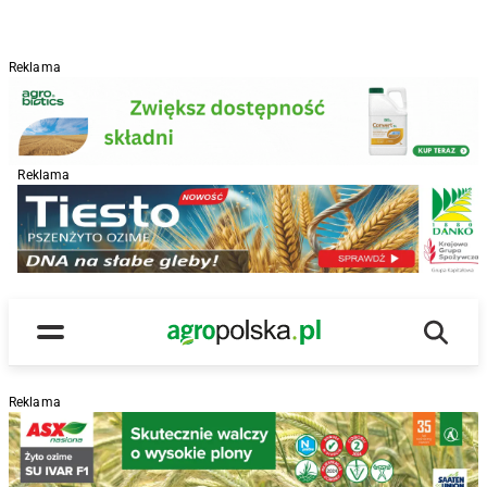
Reklama
Reklama
R
Wyszu
Main Logo
Menu
Reklama