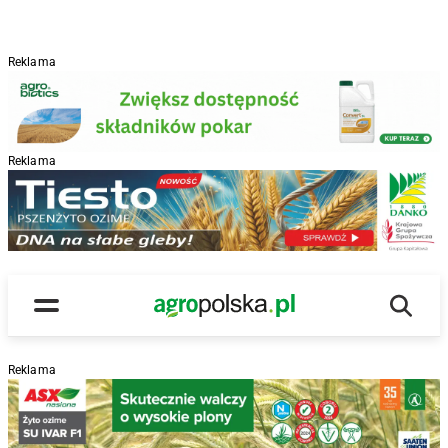
Reklama
Reklama
R
Wyszu
Main Logo
Menu
Reklama