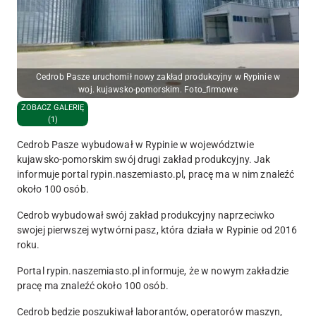
Cedrob Pasze uruchomił nowy zakład produkcyjny w Rypinie w
woj. kujawsko-pomorskim. Foto_firmowe
ZOBACZ GALERIĘ
(1)
Cedrob Pasze wybudował w Rypinie w województwie
kujawsko-pomorskim swój drugi zakład produkcyjny. Jak
informuje portal rypin.naszemiasto.pl, pracę ma w nim znaleźć
około 100 osób.
Cedrob wybudował swój zakład produkcyjny naprzeciwko
swojej pierwszej wytwórni pasz, która działa w Rypinie od 2016
roku.
Portal rypin.naszemiasto.pl informuje, że w nowym zakładzie
pracę ma znaleźć około 100 osób.
Cedrob będzie poszukiwał laborantów, operatorów maszyn,