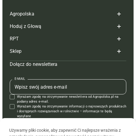
Agropolska
Hoduj z Głową
Redakcja
RPT
Reklama
Hoduj z głową bydło
Sklep
Tagi
Hoduj z głową świnie
Redakcja
Dołącz do newslettera
Mapa serwisu
Prenumerata
Prenumerata
Czasopisma i prenumerata
Kontakt
Redakcja
Reklama
Książki
E-MAIL
Regulamin
Kontakt
Kontakt
Regulamin
Wyrażam zgodę na otrzymywanie newslettera od Agropolska.pl na
Polityka prywatności
Reklama
Krzyżówki
podany adres e-mail.
Wyrażam zgodę na otrzymywanie informacji o najnowszych produktach
i dostępnych rozwiązaniach w rolnictwie – informacje te będą
wysyłane
od APRA sp. z o.o. w imieniu partnerów.
Używamy pliki cookie, aby zapewnić Ci najlepsze wrażenia z