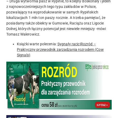
– Druga wytwórnia pasz w Rypinie, to kolejny doskonały i jeden
z najnowocześniejszych tego typu zakładów w Polsce,
pozwalający na wyprodukowanie w samych Rypińskich
lokalizacjach 1 mln ton paszy rocznie. A trzeba pamiętać, że
posiadamy także obiekty w Gumowie, Raciążu oraz Ligocie
Dolnej, których łączny potencjał jest niewiele mniejszy -mówi
Tomasz Walerowicz.
Książki warte polecenia:
Sygnały racic
|
Rozród –
Praktyczny przewodnik zarządzania rozrodem (Cow
Signals)