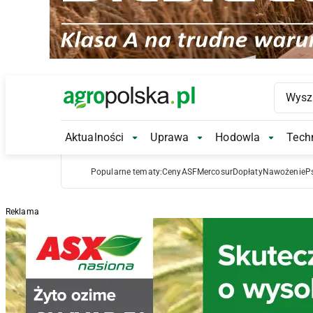
Main Logo
Aktualności
Uprawa
Hodowla
Techn
Aktualności Submenu
Uprawa Submenu
Hodowl
Popularne tematy:
Ceny
ASF
Mercosur
Dopłaty
Nawożenie
P
Reklama