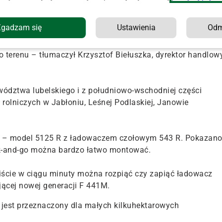
Zgadzam się
Ustawienia
Od
z koncernem John Deere. Dzisiaj prezentujemy maszyny,
tej marki. Są to nowości proponowane na ten rok i
terenu – tłumaczył Krzysztof Biełuszka, dyrektor handlow
wództwa lubelskiego i z południowo-wschodniej części
rolniczych w Jabłoniu, Leśnej Podlaskiej, Janowie
 R – model 5125 R z ładowaczem czołowym 543 R. Pokazan
ick-and-go można bardzo łatwo montować.
wiście w ciągu minuty można rozpiąć czy zapiąć ładowacz
ającej nowej generacji F 441M.
jest przeznaczony dla małych kilkuhektarowych