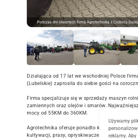
Podczas dni otwartych firma Agrotechnika z Cicibora Duże
Działająca od 17 lat we wschodniej Polsce firma
(Lubelskie) zaprosiła do siebie gości na coroczn
Firma specjalizuje się w sprzedaży maszyn rolni
zamiennych oraz olejów i smarów. Najważniejsz
mocy od 55KM do 360KM.
Używamy plik
Agrotechnika oferuje ponadto kombajny zbożow
personalizow
kultywacji, prasy, opryskiwacze, ładowarki, cz
reklamy. Aby 