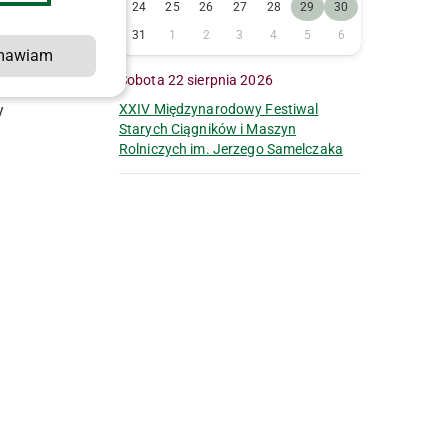
24
25
26
27
28
29
30
31
1
2
3
4
5
6
mawiam
Sobota 22 sierpnia 2026
y
XXIV Międzynarodowy Festiwal
Starych Ciągników i Maszyn
Rolniczych im. Jerzego Samelczaka
o