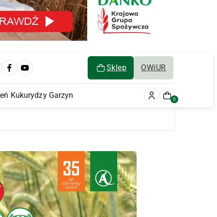
Sklep
OWiUR
ień Kukurydzy Garzyn
0