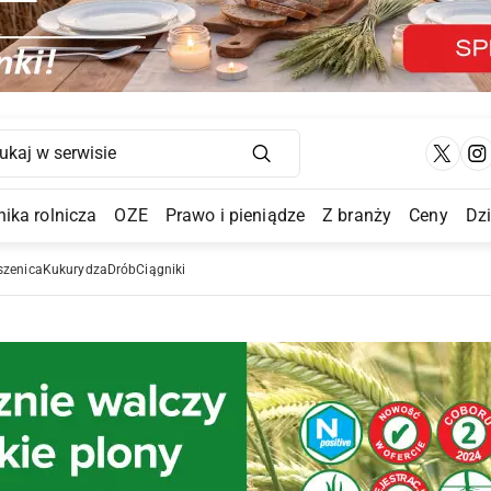
Main Navigation
ika rolnicza
OZE
Prawo i pieniądze
Z branży
Ceny
Dz
a Submenu
szenica
Kukurydza
Drób
Ciągniki