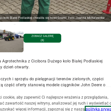
go koło Białej Podlaskiej chwaliła się nowościami. Foto_Joanna Michalewska
ZOBACZ GALERIĘ
(8)
 Agrotechnika z Cicibora Dużego koło Białej Podlaskiej
y dzień otwarty.
czych i sprzętu do pielęgnacji terenów zielonych, części
ą część oferty stanowią modele ciągników John Deere o
i cookie, aby zapewnić Ci najlepsze wrażenia z przeglądania,
e, maszyny zielonkowe, siewniki, rozsiewacze, maszyny do
ać zawartość naszej witryny, analizować jej ruch i wyświetlać
yli cały sprzęt niezbędny do wyposażenia gospodarstwa
uzyskać więcej informacji, zapoznaj się z naszą
polityką pryw