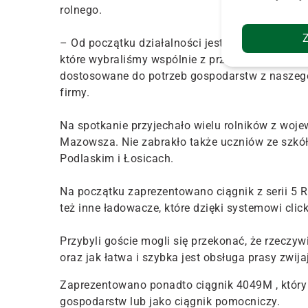
rolnego.
– Od początku działalności jesteśmy związani 
które wybraliśmy wspólnie z przedstawicielami 
dostosowane do potrzeb gospodarstw z naszego 
firmy.
Na spotkanie przyjechało wielu rolników z woje
Mazowsza. Nie zabrakło także uczniów ze szkół 
Podlaskim i Łosicach.
Na początku zaprezentowano ciągnik z serii 5
też inne ładowacze, które dzięki systemowi cl
Przybyli goście mogli się przekonać, że rzeczy
oraz jak łatwa i szybka jest obsługa prasy zwij
Zaprezentowano ponadto ciągnik 4049M , który 
gospodarstw lub jako ciągnik pomocniczy.