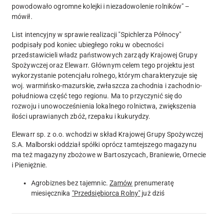
powodowało ogromne kolejki i niezadowolenie rolników" –
mówił.
List intencyjny w sprawie realizacji "Spichlerza Północy"
podpisały pod koniec ubiegłego roku w obecności
przedstawicieli władz państwowych zarządy Krajowej Grupy
Spożywczej oraz Elewarr. Głównym celem tego projektu jest
wykorzystanie potencjału rolnego, którym charakteryzuje się
woj. warmińsko-mazurskie, zwłaszcza zachodnia i zachodnio-
południowa część tego regionu. Ma to przyczynić się do
rozwoju i unowocześnienia lokalnego rolnictwa, zwiększenia
ilości uprawianych zbóż, rzepaku i kukurydzy.
Elewarr sp. z o.o. wchodzi w skład Krajowej Grupy Spożywczej
S.A. Malborski oddział spółki oprócz tamtejszego magazynu
ma też magazyny zbożowe w Bartoszycach, Braniewie, Ornecie
i Pieniężnie.
Agrobiznes bez tajemnic.
Zamów
prenumeratę
miesięcznika
"Przedsiębiorca Rolny"
już dziś