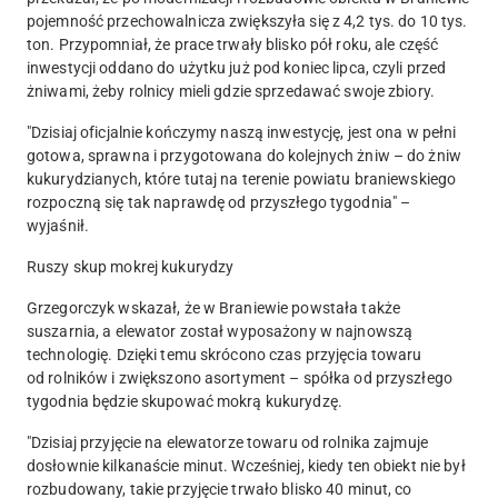
pojemność przechowalnicza zwiększyła się z 4,2 tys. do 10 tys.
ton. Przypomniał, że prace trwały blisko pół roku, ale część
inwestycji oddano do użytku już pod koniec lipca, czyli przed
żniwami, żeby rolnicy mieli gdzie sprzedawać swoje zbiory.
"Dzisiaj oficjalnie kończymy naszą inwestycję, jest ona w pełni
gotowa, sprawna i przygotowana do kolejnych żniw – do żniw
kukurydzianych, które tutaj na terenie powiatu braniewskiego
rozpoczną się tak naprawdę od przyszłego tygodnia" –
wyjaśnił.
Ruszy skup mokrej kukurydzy
Grzegorczyk wskazał, że w Braniewie powstała także
suszarnia, a elewator został wyposażony w najnowszą
technologię. Dzięki temu skrócono czas przyjęcia towaru
od rolników i zwiększono asortyment – spółka od przyszłego
tygodnia będzie skupować mokrą kukurydzę.
"Dzisiaj przyjęcie na elewatorze towaru od rolnika zajmuje
dosłownie kilkanaście minut. Wcześniej, kiedy ten obiekt nie był
rozbudowany, takie przyjęcie trwało blisko 40 minut, co