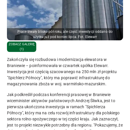
Prace trwały blisko pół roku, ale część inwestycji oddano do
użytku już pod koniec lipca. Fot. Elewarr
ZOBACZ GALERIĘ
(1)
Zakończyła się rozbudowa i modernizacja elewatora w
Braniewie – poinformowała w czwartek spółka Elewarr.
Inwestycja jest częścią szacowanego na 250 mln zł projektu
"Spichlerz Północy", który ma poprawić infrastrukturę do
magazynowania zboża w woj. warmińsko-mazurskim.
Jak podkreślił podczas konferencji prasowej w Braniewie
wiceminister aktywów państwowych Andrzej Śliwka, jest to
pierwsza ukończona inwestycja w ramach "Spichlerza
Północy", który ma na celu rozwój infrastruktury dla polskiego
sektora rolno-spożywczego w tej części kraju. Jak zaznaczył,
jest to projekt niezwykle potrzebny dla regionu. "Pokazujemy, że