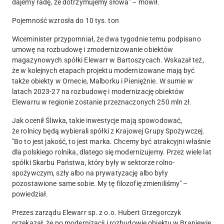
dajemy radę, że dotrzymujemy słowa" – mówił.
Pojemność wzrosła do 10 tys. ton
Wiceminister przypomniał, że dwa tygodnie temu podpisano
umowę na rozbudowę i zmodernizowanie obiektów
magazynowych spółki Elewarr w Bartoszycach. Wskazał też,
że w kolejnych etapach projektu modernizowane mają być
także obiekty w Ornecie, Malborku i Pieniężnie. W sumie w
latach 2023-27 na rozbudowę i modernizację obiektów
Elewarru w regionie zostanie przeznaczonych 250 mln zł.
Jak ocenił Śliwka, takie inwestycje mają spowodować,
że rolnicy będą wybierali spółki z Krajowej Grupy Spożywczej.
"Bo to jest jakość, to jest marka. Chcemy być atrakcyjni właśnie
dla polskiego rolnika, dlatego się modernizujemy. Przez wiele lat
spółki Skarbu Państwa, który były w sektorze rolno-
spożywczym, szły albo na prywatyzację albo były
pozostawione same sobie. My tę filozofię zmieniliśmy" –
powiedział.
Prezes zarządu Elewarr sp. z o.o. Hubert Grzegorczyk
przekazał, że po modernizacji i rozbudowie obiektu w Braniewie