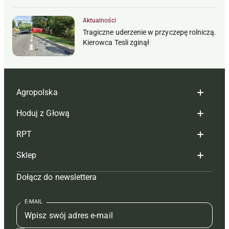
Aktualności
Tragiczne uderzenie w przyczepę rolniczą.
Kierowca Tesli zginął
Agropolska
Hoduj z Głową
Redakcja
RPT
Reklama
Hoduj z głową bydło
Sklep
Tagi
Hoduj z głową świnie
Redakcja
Dołącz do newslettera
Mapa serwisu
Prenumerata
Prenumerata
Czasopisma i prenumerata
Kontakt
Redakcja
Reklama
Książki
E-MAIL
Regulamin
Kontakt
Kontakt
Regulamin