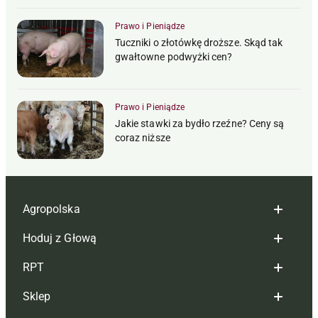
Prawo i Pieniądze
Tuczniki o złotówkę droższe. Skąd tak
gwałtowne podwyżki cen?
Prawo i Pieniądze
Jakie stawki za bydło rzeźne? Ceny są
coraz niższe
Agropolska
Hoduj z Głową
Redakcja
RPT
Reklama
Hoduj z głową bydło
Sklep
Tagi
Hoduj z głową świnie
Redakcja