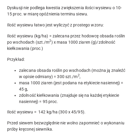
Dyskusji nie podlega kwestia zwiększenia ilości wysiewu o 10-
15 proc. w miarę opóźnienia terminu siewu.
Ilość wysiewu łatwo jest wyliczyć z prostego wzoru:
Ilość wysiewu (kg/ha) = zalecana przez hodowcę obsada roślin
2
po wschodach (szt./m
) x masa 1000 ziaren (g)/zdolność
kiełkowania (proc.)
Przykład:
zalecana obsada roślin po wschodach (można ją znaleźć
2
w opisie odmiany) = 300 szt./m
,
masa 1000 ziaren (jest podana na etykiecie nasiennej) =
45 g,
zdolność kiełkowania (znajduje się na każdej etykiecie
nasiennej) = 95 proc.
Ilość wysiewu = 142 kg/ha (300 x 45/95).
Przed siewem bezwzględnie nie wolno zapomnieć o wykonaniu
próby kręconej siewnika.