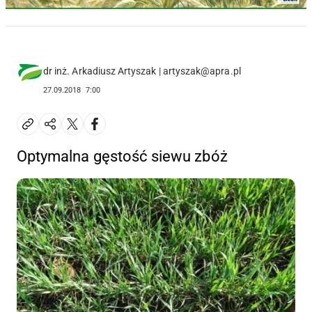
dr inż. Arkadiusz Artyszak | artyszak@apra.pl
27.09.2018
7:00
Optymalna gęstość siewu zbóż