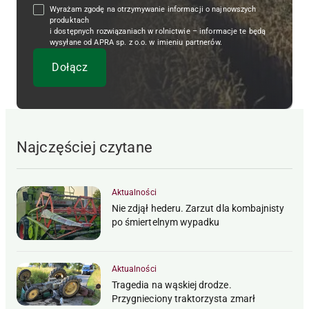
Wyrażam zgodę na otrzymywanie informacji o najnowszych
produktach
i dostępnych rozwiązaniach w rolnictwie – informacje te będą
wysyłane od APRA sp. z o.o. w imieniu partnerów.
Najczęściej czytane
Aktualności
Nie zdjął hederu. Zarzut dla kombajnisty
po śmiertelnym wypadku
Aktualności
Tragedia na wąskiej drodze.
Przygnieciony traktorzysta zmarł