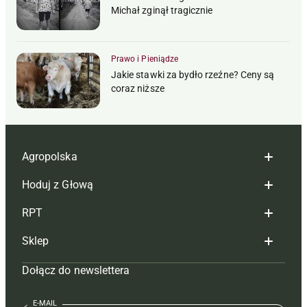
Michał zginął tragicznie
Prawo i Pieniądze
Jakie stawki za bydło rzeźne? Ceny są
coraz niższe
Agropolska
Hoduj z Głową
Redakcja
RPT
Reklama
Hoduj z głową bydło
Sklep
Tagi
Hoduj z głową świnie
Redakcja
Dołącz do newslettera
Mapa serwisu
Prenumerata
Prenumerata
Czasopisma i prenumerata
Kontakt
Redakcja
Reklama
Książki
E-MAIL