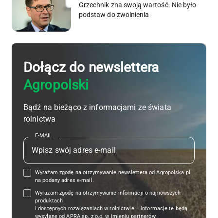
Grzechnik zna swoją wartość. Nie było
podstaw do zwolnienia
Dołącz do newslettera
Agropolski
Bądź na bieżąco z informacjami ze świata
rolnictwa
E-MAIL
Wyrażam zgodę na otrzymywanie newslettera od Agropolska.pl
na podany adres e-mail.
Wyrażam zgodę na otrzymywanie informacji o najnowszych
produktach
i dostępnych rozwiązaniach w rolnictwie – informacje te będą
wysyłane od APRA sp. z o.o. w imieniu partnerów.