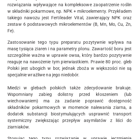
rozwiązania wpływające na kompleksowe zaopatrzenie roślin
w składniki pokarmowe, np. NPK + mikroelementy. Przykładem
takiego nawozu jest Fertileader Vital, zawierający NPK oraz
zestaw 6 podstawowych mikroelementów (B, Mn, Mo, Cu, Zn,
Fe).
Zastosowanie tego typu preparatu pozytywnie wpływa na
masę tysiąca ziaren i na parametry plonu. Zawartość boru jest
szczególnie ważna w uprawie owsa, który bardzo pozytywnie
reaguje na nawożenie tym pierwiastkiem. Prawie 80 proc. gleb
Polski jest ubogich w bor, jednak zboża w większości nie są
specjalnie wrażliwe na jego niedobór.
Miedzi w glebach polskich także zdecydowanie brakuje.
Wspomniany zabieg dolistny przed kłoszeniem (lub
wiechowaniem) ma za zadanie poprawić dostępność
składników pokarmowych w momencie nalewania ziarna, a
dodatek substancji biostymulujących usprawnić transport
systemiczny zwiększając przepływ asymilatów z liści do
ziarniaków.
Stosując tego typu rozwiązanie w uprawie jęczmienia