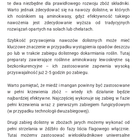
te dwa niezbędne dla prawidłowego rozwoju zbóż składniki.
Warto jednak zdecydować się na nawozy dolistne, w których
ich nośnikiem są aminokwasy, gdyż efektywność takiego
nawożenia jest zdecydowanie wyższa od tradycyjnych
rozwiązań opartych na solach lub chelatach.
Szybkość przyswojenia nawozów dolistnych może mieć
kluczowe znaczenie w przypadku wystąpienia opadów deszczu
po lub w trakcie zabiegu dolistnego dokarmiania roślin. Tutaj
preparaty zawierające roślinne aminokwasy lewoskrętne są
bezkonkurencyjne – ich zastosowanie zapewnia wysoką
przyswajalność już 2-5 godzin po zabiegu.
Warto pamiętać, że miedź i mangan powinny być zastosowane
w pełni krzewienia zbóż – wtedy ich działanie będzie
najbardziej efektywne. Najczęściej wykonuje się zabieg w fazie
pełni krzewienia wraz z pierwszym zabiegiem fungicydowym
(w przypadku technologii dwuzabiegowej).
Drugi zabieg dolistny w zbożach jarych możemy wykonać od
pełni strzelania w źdźbło do fazy liścia flagowego włącznie.
Tutaj możemy zastosować wieloskładnikowe uniwersalne