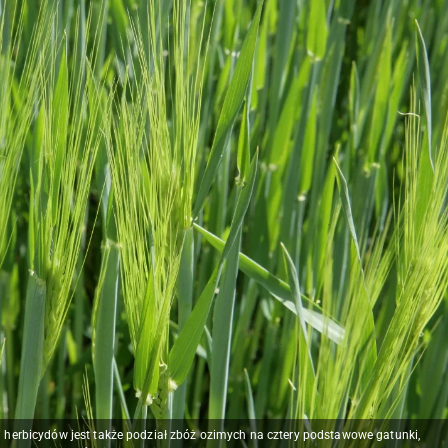
herbicydów jest także podział zbóż ozimych na cztery podstawowe gatunki,