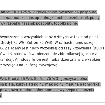
Lancet Plus 125 WG
: fiołek polny, gwiazdnica pospolita,
na nadmorska, niezapominajka polna, przetacznik polny,
y rzepaku, tasznik pospolity, tobołki polne.
chwaszczania wszystkich zbóż ozimych w fazie od pełni
, Grodyl 75 WG, Sulfon 75 WG). W ramach najnowszej
WG. Zalecany jest nieco wcześniej od fazy krzewienia (BBCH
 również stosować w mieszaninie zbiornikowej łącznie z
amba). Amidosulfuron jest najbardziej znany z wysokiej
ez względu na jej fazę rozwojową.
WG, Grodyl 75 WG, Sulfon 75 WG
: gorczyca polna,
sa biała, kurzyślad polny, mak polny, maruna nadmorska,
a powojowa, rumian polny, samosiewy rzepaku, tasznik
a.