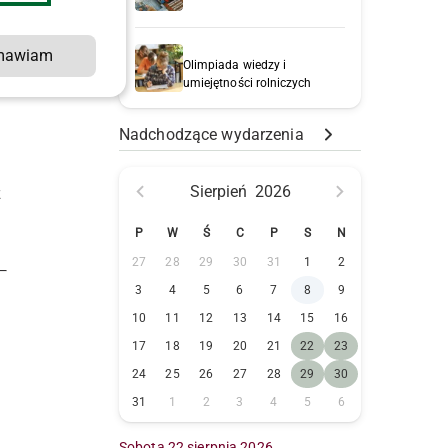
mawiam
Olimpiada wiedzy i
w
umiejętności rolniczych
Nadchodzące wydarzenia
Sierpień
2026
z
P
W
Ś
C
P
S
N
27
28
29
30
31
1
2
3
4
5
6
7
8
9
10
11
12
13
14
15
16
17
18
19
20
21
22
23
24
25
26
27
28
29
30
31
1
2
3
4
5
6
Sobota 22 sierpnia 2026