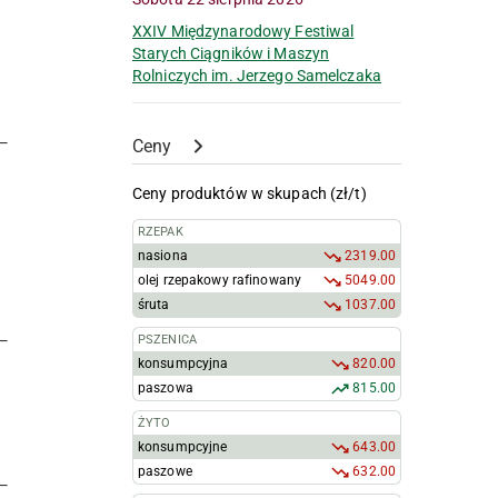
XXIV Międzynarodowy Festiwal
Starych Ciągników i Maszyn
Rolniczych im. Jerzego Samelczaka
Ceny
Ceny produktów w skupach (zł/t)
RZEPAK
nasiona
2319.00
olej rzepakowy rafinowany
5049.00
śruta
1037.00
PSZENICA
konsumpcyjna
820.00
paszowa
815.00
ŻYTO
konsumpcyjne
643.00
paszowe
632.00