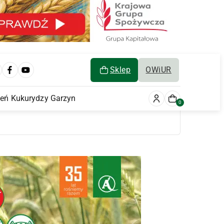
Sklep
OWiUR
ień Kukurydzy Garzyn
0