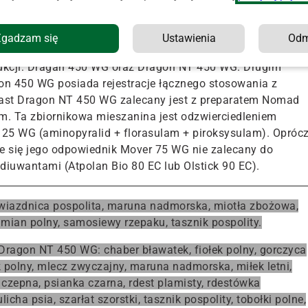
 chlopyralidu. Jedną z różnic jest to, że obecnie
Zgadzam się
Ustawienia
Od
tywaną tylko do mieszanin fabrycznych. Jednym z wariantó
dukcji: Dragan 450 WG oraz Dragon NT 450 WG. Drugim
gon 450 WG posiada rejestracje łącznego stosowania z
iast Dragon NT 450 WG zalecany jest z preparatem Nomad
m. Ta zbiornikowa mieszanina jest odzwierciedleniem
125 WG (aminopyralid + florasulam + piroksysulam). Opróc
e się jego odpowiednik Mover 75 WG nie zalecany do
iuwantami (Atpolan Bio 80 EC lub Olstick 90 EC).
gwiazdnica pospolita, maruna nadmorska, miotła zbożowa,
umian polny, samosiewy rzepaku, tasznik pospolity.
 Dragon NT 450 WG
: chaber bławatek, fiołek polny, gorczyca
 polny, mlecz zwyczajny, maruna nadmorska, miłek letni,
 czepna, psianka czarna, rdest plamisty, rdestówka
cha psia, szarłat szorstki, tasznik pospolity, tobołki polne,