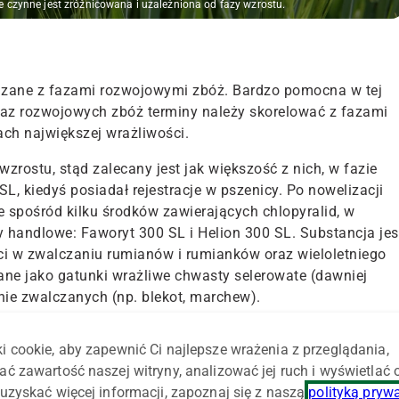
e czynne jest zróżnicowana i uzależniona od fazy wzrostu.
iązane z fazami rozwojowymi zbóż. Bardzo pomocna w tej
 faz rozwojowych zbóż terminy należy skorelować z fazami
ch największej wrażliwości.
zrostu, stąd zalecany jest jak większość z nich, w fazie
SL, kiedyś posiadał rejestracje w pszenicy. Po nowelizacji
ie spośród kilku środków zawierających chlopyralid, w
y handlowe: Faworyt 300 SL i Helion 300 SL. Substancja jes
ci w zwalczaniu rumianów i rumianków oraz wieloletniego
ane jako gatunki wrażliwe chwasty selerowate (dawniej
znie zwalczanych (np. blekot, marchew).
haber bławatek, maruna nadmorska, mlecz zwyczajny,
i cookie, aby zapewnić Ci najlepsze wrażenia z przeglądania,
 rumian polny, rumianek bezpromieniowy, rumianek pospolity
ać zawartość naszej witryny, analizować jej ruch i wyświetlać
nokwiatowa.
uzyskać więcej informacji, zapoznaj się z naszą
polityką pryw