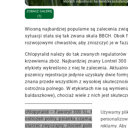
których odporność na niektóre substancj
ZOBACZ GALERIĘ
(1)
Wiosną najbardziej popularne są zalecenia zw
sytuacji stała się tak zwana skala BBCH. Obok
rozwojowymi chwastów, aby zniszczyć je w faza
Chlopyralid należy do tak zwanych regulatorów w
krzewienia zbóż. Najbardziej znany Lontrel 300 
etykiety wykreślono z niej te zalecenia. Aktualn
pszenicy rejestracje jedynie uzyskały dwie form
znana przede wszystkim z wysokiej skutecznoś
ostrożnia polnego. W etykietach nie są wymieni
baldaszkowe), chociaż wiele z nich jest skutec
chlopyralid – Faworyt 300 SL, Helion 300 SL
: c
Używamy plik
ostrożeń polny, psianka czarna, rdest plamisty,
personalizow
starzec zwyczajny, złocień polny, żółtlica drob
reklamy. Aby 