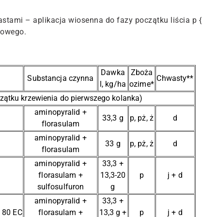
tami – aplikacja wiosenna do fazy początku liścia p {
agowego.
Dawka
Zboża
Substancja czynna
Chwasty**
l, kg/ha
ozime*
zątku krzewienia do pierwszego kolanka)
aminopyralid +
33,3 g
p, pż, ż
d
florasulam
aminopyralid +
33 g
p, pż, ż
d
florasulam
aminopyralid +
33,3 +
florasulam +
13,3-20
p
j + d
sulfosulfuron
g
aminopyralid +
33,3 +
 80 EC
florasulam +
13,3 g +
p
j + d