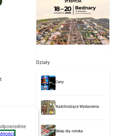
Działy
t
Ceny
Nadchodzące Wydarzenia
,
 odpowiednie
Sklep dla rolnika
atności
.