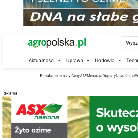
Main Logo
Aktualności
Uprawa
Hodowla
Techn
Aktualności Submenu
Uprawa Submenu
Hodowl
Popularne tematy:
Ceny
ASF
Mercosur
Dopłaty
Nawożenie
P
Reklama