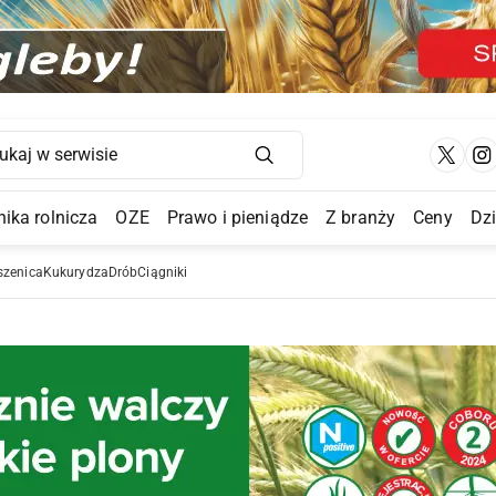
Main Navigation
ika rolnicza
OZE
Prawo i pieniądze
Z branży
Ceny
Dz
a Submenu
szenica
Kukurydza
Drób
Ciągniki