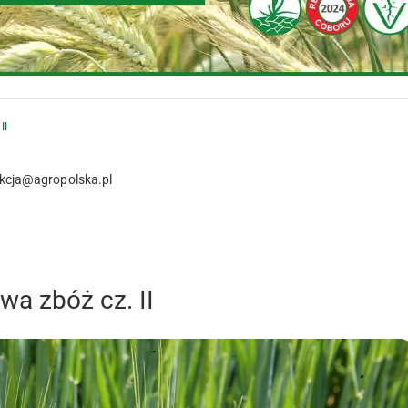
II
akcja@agropolska.pl
a zbóż cz. II