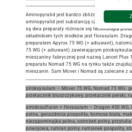
Aminopyralid jest bardzo zbliżoną substancją do
aminopyralid jest substancją czynną wykorzys
są dwa preparaty różniace się technologia pro
składnikiem tych środków jest florasulam. Dra
preparatem Apyros 75 WG (+ adiuwant), natom
75 WG (+ adiuwant) zawierającym piroksyksula
mieszaniny fabrycznej pod nazwą Lancet Plus 
preparatu Nomad 75 WG na rynku także znajduj
mieszanin. Sam Mover i Nomad są zalecane z ad
piroksysulam – Mover 75 WG, Nomad 75 WG
: 
przetacznik bluszczykowy, przetacznik perski, r
amidosulfuron + florasulam – Dragon 450 WG,
polna, gwiazdnica pospolita, komosa biała, mak
niezapominajka polna, ostrożeń polny, przytulia
powojowa, rumian polny, rumianek pospolity, stuli