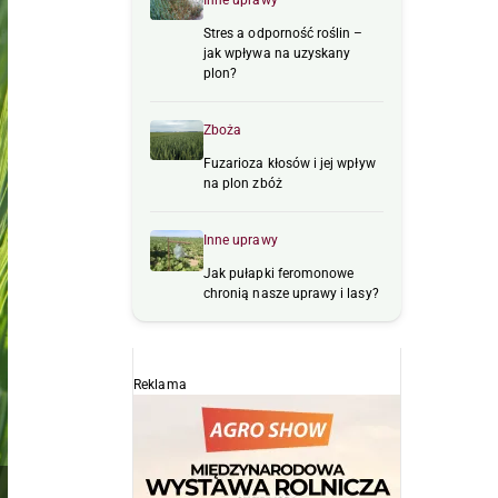
Inne uprawy
Stres a odporność roślin –
jak wpływa na uzyskany
plon?
Zboża
Fuzarioza kłosów i jej wpływ
na plon zbóż
Inne uprawy
Jak pułapki feromonowe
chronią nasze uprawy i lasy?
Reklama