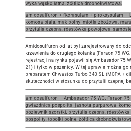
wyka wąskolistna, żółtlica drobnokwiatowa.
amidosulfuron + fkorasulam + piroksysulam – 
komosa biała, mak polny, miotła zbożowa, maru
przytulia czepna, rdestówka powojowa, samosiew
Amidosulfuron od lat był zarejestrowany do od
krzewienia do drugiego kolanka (Faraon 75 WG
rejestracji na rynku pojawił się Ambasador 75 
21) i tylko w pszenicy. W tej uprawie można go
preparatem Chwastox Turbo 340 SL (MCPA + dik
skuteczności w stosunku do przytulii czepnej b
amidosulfuron – Ambasador 75 WG, Faraon 75 
gwiazdnica pospolita, jasnota purpurowa, komo
poziewnik szorstki, przytulia czepna, rdestówk
pospolity, tobołki polne, żółtlica drobnokwiatow