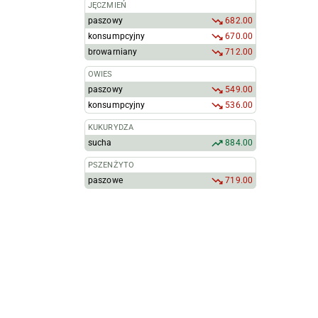
JĘCZMIEŃ
paszowy
682.00
konsumpcyjny
670.00
browarniany
712.00
OWIES
paszowy
549.00
konsumpcyjny
536.00
KUKURYDZA
sucha
884.00
PSZENŻYTO
paszowe
719.00