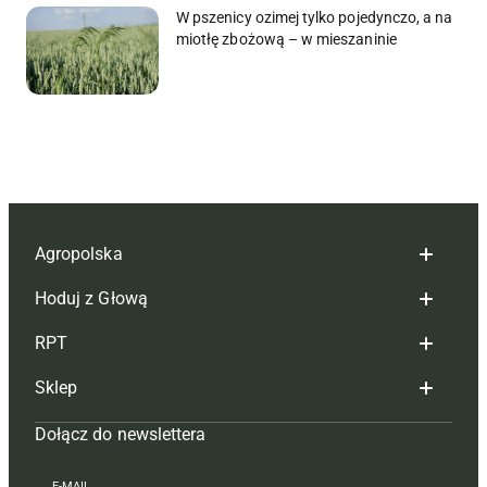
W pszenicy ozimej tylko pojedynczo, a na
miotłę zbożową – w mieszaninie
Agropolska
Hoduj z Głową
Redakcja
RPT
Reklama
Hoduj z głową bydło
Sklep
Tagi
Hoduj z głową świnie
Redakcja
Dołącz do newslettera
Mapa serwisu
Prenumerata
Prenumerata
Czasopisma i prenumerata
Kontakt
Redakcja
Reklama
Książki
E-MAIL