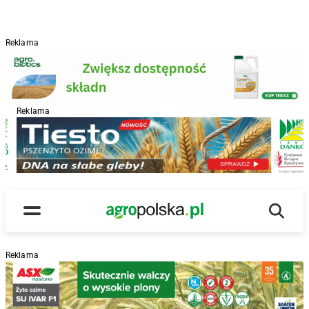
Reklama
Reklama
R
Wyszu
Main Logo
Menu
Reklama