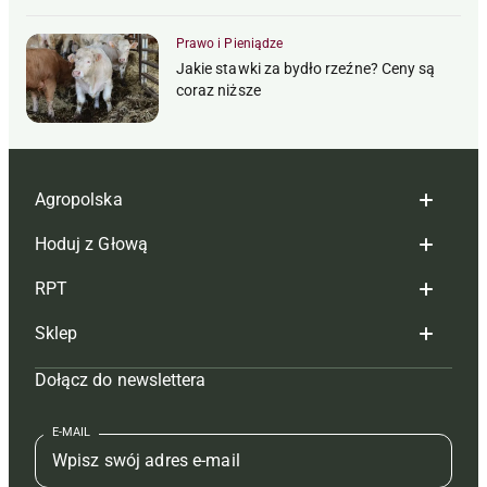
Prawo i Pieniądze
Jakie stawki za bydło rzeźne? Ceny są
coraz niższe
Agropolska
Hoduj z Głową
Redakcja
RPT
Reklama
Hoduj z głową bydło
Sklep
Tagi
Hoduj z głową świnie
Redakcja
Dołącz do newslettera
Mapa serwisu
Prenumerata
Prenumerata
Czasopisma i prenumerata
Kontakt
Redakcja
Reklama
Książki
E-MAIL
Regulamin
Kontakt
Kontakt
Regulamin