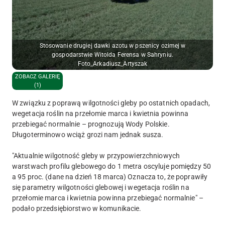
Stosowanie drugiej dawki azotu w pszenicy ozimej w
gospodarstwie Witolda Ferensa w Sahryniu.
Foto_Arkadiusz_Artyszak
ZOBACZ GALERIĘ
(1)
W związku z poprawą wilgotności gleby po ostatnich opadach,
wegetacja roślin na przełomie marca i kwietnia powinna
przebiegać normalnie – prognozują Wody Polskie.
Długoterminowo wciąż grozi nam jednak susza.
"Aktualnie wilgotność gleby w przypowierzchniowych
warstwach profilu glebowego do 1 metra oscyluje pomiędzy 50
a 95 proc. (dane na dzień 18 marca) Oznacza to, że poprawiły
się parametry wilgotności glebowej i wegetacja roślin na
przełomie marca i kwietnia powinna przebiegać normalnie" –
podało przedsiębiorstwo w komunikacie.