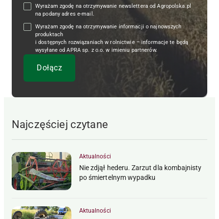
Wyrażam zgodę na otrzymywanie newslettera od Agropolska.pl
na podany adres e-mail.
Wyrażam zgodę na otrzymywanie informacji o najnowszych
produktach
i dostępnych rozwiązaniach w rolnictwie – informacje te będą
wysyłane od APRA sp. z o.o. w imieniu partnerów.
Najczęściej czytane
Aktualności
Nie zdjął hederu. Zarzut dla kombajnisty
po śmiertelnym wypadku
Aktualności