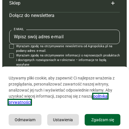
Sklep
Tagi
Hoduj z głową świnie
Redakcja
Dołącz do newslettera
Mapa serwisu
Prenumerata
Prenumerata
Czasopisma i prenumerata
Kontakt
Redakcja
Reklama
Książki
E-MAIL
Regulamin
Kontakt
Kontakt
Regulamin
Wyrażam zgodę na otrzymywanie newslettera od Agropolska.pl na
Polityka prywatności
Reklama
Krzyżówki
podany adres e-mail.
Wyrażam zgodę na otrzymywanie informacji o najnowszych produktach
i dostępnych rozwiązaniach w rolnictwie – informacje te będą
wysyłane
od APRA sp. z o.o. w imieniu partnerów.
Używamy pliki cookie, aby zapewnić Ci najlepsze wrażenia z
przeglądania, personalizować zawartość naszej witryny,
analizować jej ruch i wyświetlać odpowiednie reklamy. Aby
uzyskać więcej informacji, zapoznaj się z naszą
polityką
prywatności
.
Odmawiam
Ustawienia
Zgadzam się
Copyright © 2026 Agencja Promocji Rolnictwa i Agrobiznesu APRA