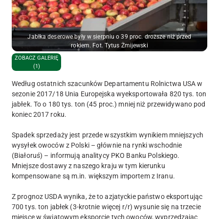
Jabłka deserowe były w sierpniu o 39 proc. droższe niż przed
rokiem. Fot. Tytus Żmijewski
ZOBACZ GALERIĘ
(1)
Według ostatnich szacunków Departamentu Rolnictwa USA w
sezonie 2017/18 Unia Europejska wyeksportowała 820 tys. ton
jabłek. To o 180 tys. ton (45 proc.) mniej niż przewidywano pod
koniec 2017 roku.
Spadek sprzedaży jest przede wszystkim wynikiem mniejszych
wysyłek owoców z Polski – głównie na rynki wschodnie
(Białoruś) – informują analitycy PKO Banku Polskiego.
Mniejsze dostawy z naszego kraju w tym kierunku
kompensowane są m.in. większym importem z Iranu.
Z prognoz USDA wynika, że to azjatyckie państwo eksportując
700 tys. ton jabłek (3-krotnie więcej r/r) wysunie się na trzecie
miejsce w światowym eksporcie tych owoców, wyprzedzając