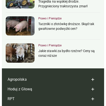
Tragedia na wąskiej drodze.
Przygnieciony traktorzysta zmarł
Prawo i Pieniądze
Tuczniki o złotówkę droższe. Skąd tak
gwałtowne podwyżki cen?
Prawo i Pieniądze
Jakie stawki za bydło rzeźne? Ceny są
coraz niższe
Agropolska
Hoduj z Głową
Redakcja
RPT
Reklama
Hoduj z głową bydło