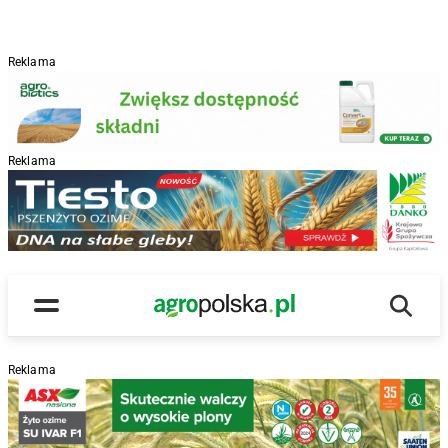
Reklama
Reklama
R
Wyszu
Main Logo
Menu
Reklama