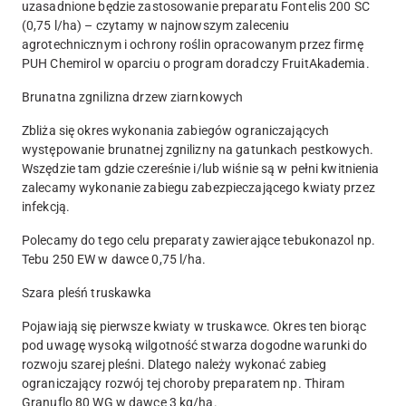
uzasadnione będzie zastosowanie preparatu Fontelis 200 SC
(0,75 l/ha) – czytamy w najnowszym zaleceniu
agrotechnicznym i ochrony roślin opracowanym przez firmę
PUH Chemirol w oparciu o program doradczy FruitAkademia.
Brunatna zgnilizna drzew ziarnkowych
Zbliża się okres wykonania zabiegów ograniczających
występowanie brunatnej zgnilizny na gatunkach pestkowych.
Wszędzie tam gdzie czereśnie i/lub wiśnie są w pełni kwitnienia
zalecamy wykonanie zabiegu zabezpieczającego kwiaty przez
infekcją.
Polecamy do tego celu preparaty zawierające tebukonazol np.
Tebu 250 EW w dawce 0,75 l/ha.
Szara pleśń truskawka
Pojawiają się pierwsze kwiaty w truskawce. Okres ten biorąc
pod uwagę wysoką wilgotność stwarza dogodne warunki do
rozwoju szarej pleśni. Dlatego należy wykonać zabieg
ograniczający rozwój tej choroby preparatem np. Thiram
Granuflo 80 WG w dawce 3 kg/ha.