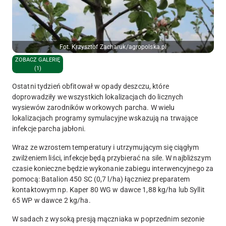
Fot. Krzysztof Zacharuk/agropolska.pl
ZOBACZ GALERIĘ
(1)
Ostatni tydzień obfitował w opady deszczu, które
doprowadziły we wszystkich lokalizacjach do licznych
wysiewów zarodników workowych parcha. W wielu
lokalizacjach programy symulacyjne wskazują na trwające
infekcje parcha jabłoni.
Wraz ze wzrostem temperatury i utrzymującym się ciągłym
zwilżeniem liści, infekcje będą przybierać na sile. W najbliższym
czasie konieczne będzie wykonanie zabiegu interwencyjnego za
pomocą: Batalion 450 SC (0,7 l/ha) łączniez preparatem
kontaktowym np. Kaper 80 WG w dawce 1,88 kg/ha lub Syllit
65 WP w dawce 2 kg/ha.
W sadach z wysoką presją mączniaka w poprzednim sezonie