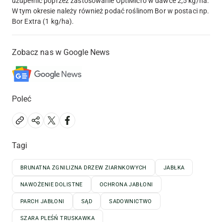
uzupełnić poprzez zastosowanie OptiMicro w dawce 2,5 kg/ha.
W tym okresie należy również podać roślinom Bor w postaci np.
Bor Extra (1 kg/ha).
Zobacz nas w Google News
Poleć
Tagi
BRUNATNA ZGNILIZNA DRZEW ZIARNKOWYCH
JABŁKA
NAWOŻENIE DOLISTNE
OCHRONA JABŁONI
PARCH JABŁONI
SĄD
SADOWNICTWO
SZARA PLEŚŃ TRUSKAWKA