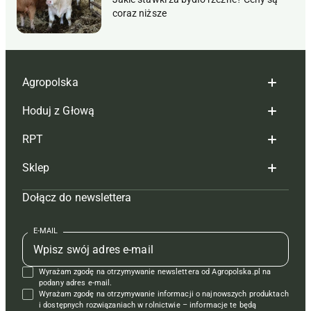
coraz niższe
Agropolska
Hoduj z Głową
Redakcja
RPT
Reklama
Hoduj z głową bydło
Sklep
Tagi
Hoduj z głową świnie
Redakcja
Dołącz do newslettera
Mapa serwisu
Prenumerata
Prenumerata
Czasopisma i prenumerata
Kontakt
Redakcja
Reklama
Książki
E-MAIL
Regulamin
Kontakt
Kontakt
Regulamin
Wyrażam zgodę na otrzymywanie newslettera od Agropolska.pl na
Polityka prywatności
Reklama
Krzyżówki
podany adres e-mail.
Wyrażam zgodę na otrzymywanie informacji o najnowszych produktach
i dostępnych rozwiązaniach w rolnictwie – informacje te będą