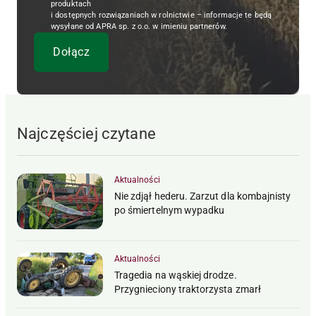
produktach
i dostępnych rozwiązaniach w rolnictwie – informacje te będą
wysyłane od APRA sp. z o.o. w imieniu partnerów.
Najczęściej czytane
Aktualności
Nie zdjął hederu. Zarzut dla kombajnisty
po śmiertelnym wypadku
Aktualności
Tragedia na wąskiej drodze.
Przygnieciony traktorzysta zmarł