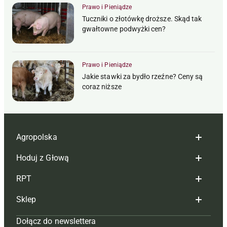
Prawo i Pieniądze
Tuczniki o złotówkę droższe. Skąd tak
gwałtowne podwyżki cen?
Prawo i Pieniądze
Jakie stawki za bydło rzeźne? Ceny są
coraz niższe
Agropolska
Hoduj z Głową
Redakcja
RPT
Reklama
Hoduj z głową bydło
Sklep
Tagi
Hoduj z głową świnie
Redakcja
Dołącz do newslettera
Mapa serwisu
Prenumerata
Prenumerata
Czasopisma i prenumerata