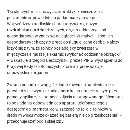
"Do skorzystania z powyższej praktyki konieczne jest
posiadanie odpowiedniego parku maszynowego.
Województwo podlaskie charakteryzuje się dużym
rozdrabnianiem działek rolnych, często oddalonych od
gospodarstwa w znacznej odległości. W małych i średnich
gospodarstwach często prace obsługuje jedna osoba. Należy
liczyć się z tym, że rolnicy posiadający zwierzęta w
międzyczasie muszą je skarmić i wykonać codzienne obrządki"
– wskazuje Grzegorz Leszczyński, prezes PIR w wystąpieniu do
Krajowej Rady Izb Rolniczych, która ma przekazać je
odpowiednim organom.
Zwraca ponadto uwagę, że dodatkowym utrudnieniem jest
potwierdzenie wymieszania obornika na gruncie rolnym przy
pomocy aplikacji za pomocą zdjęcia geotagowanego. "Wymaga
to posiadania odpowiedniego aparatu telefonicznego z
dostępem do internetu, co w szczególności dla rolników w
średnim wieku może okazać się barierą nie do przeskoczenia" –
przekonuje szef podlaskiej Izby.