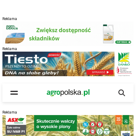
Reklama
Reklama
R
Wyszu
Main Logo
Menu
Reklama