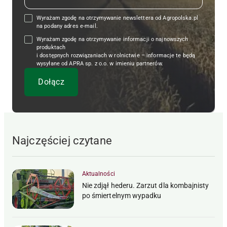
Wyrażam zgodę na otrzymywanie newslettera od Agropolska.pl
na podany adres e-mail.
Wyrażam zgodę na otrzymywanie informacji o najnowszych
produktach
i dostępnych rozwiązaniach w rolnictwie – informacje te będą
wysyłane od APRA sp. z o.o. w imieniu partnerów.
Najczęściej czytane
Aktualności
Nie zdjął hederu. Zarzut dla kombajnisty
po śmiertelnym wypadku