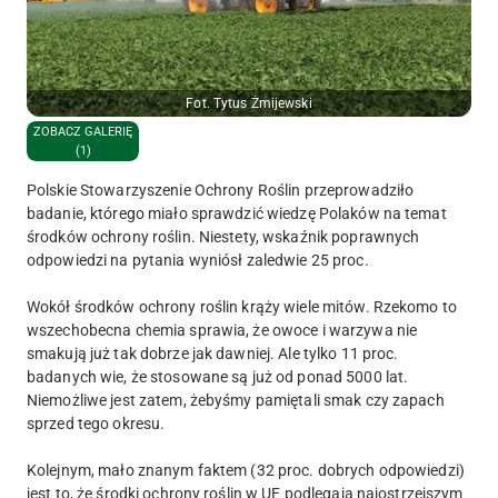
Fot. Tytus Żmijewski
ZOBACZ GALERIĘ
(1)
Polskie Stowarzyszenie Ochrony Roślin przeprowadziło
badanie, którego miało sprawdzić wiedzę Polaków na temat
środków ochrony roślin. Niestety, wskaźnik poprawnych
odpowiedzi na pytania wyniósł zaledwie 25 proc.
Wokół środków ochrony roślin krąży wiele mitów. Rzekomo to
wszechobecna chemia sprawia, że owoce i warzywa nie
smakują już tak dobrze jak dawniej. Ale tylko 11 proc.
badanych wie, że stosowane są już od ponad 5000 lat.
Niemożliwe jest zatem, żebyśmy pamiętali smak czy zapach
sprzed tego okresu.
Kolejnym, mało znanym faktem (32 proc. dobrych odpowiedzi)
jest to, że środki ochrony roślin w UE podlegają najostrzejszym