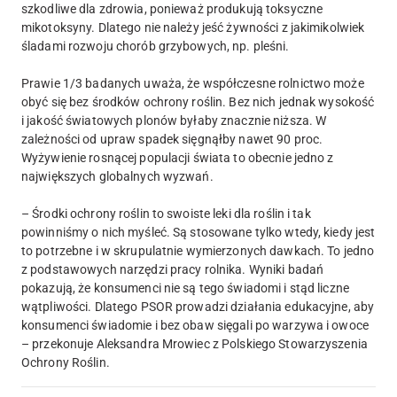
szkodliwe dla zdrowia, ponieważ produkują toksyczne
mikotoksyny. Dlatego nie należy jeść żywności z jakimikolwiek
śladami rozwoju chorób grzybowych, np. pleśni.
Prawie 1/3 badanych uważa, że współczesne rolnictwo może
obyć się bez środków ochrony roślin. Bez nich jednak wysokość
i jakość światowych plonów byłaby znacznie niższa. W
zależności od upraw spadek sięgnąłby nawet 90 proc.
Wyżywienie rosnącej populacji świata to obecnie jedno z
największych globalnych wyzwań.
– Środki ochrony roślin to swoiste leki dla roślin i tak
powinniśmy o nich myśleć. Są stosowane tylko wtedy, kiedy jest
to potrzebne i w skrupulatnie wymierzonych dawkach. To jedno
z podstawowych narzędzi pracy rolnika. Wyniki badań
pokazują, że konsumenci nie są tego świadomi i stąd liczne
wątpliwości. Dlatego PSOR prowadzi działania edukacyjne, aby
konsumenci świadomie i bez obaw sięgali po warzywa i owoce
– przekonuje Aleksandra Mrowiec z Polskiego Stowarzyszenia
Ochrony Roślin.