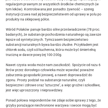
regulacjom prawnym ze wszystkich środków chemicznych (w
tym leków). Kontrolowana jest ponadto żywność – szereg
instytucji czuwa nad jej bezpieczeństwem od uprawy w polu po
produkty na sklepowej półce.
Wśród Polaków panuje bardzo silne przeświadczenie (78 proc.
badanych), że substancje pochodzenia naturalnego są zawsze
lepsze od syntetycznych. Tymczasem bezpieczeństwo
substancji naturalnych bywa bardzo złudne. Przykładem jest
chlorek sodu, czyli sól kuchenna, która może być śmiertelną
trucizną w dawce powyżej 100-200g.
Nawet czysta woda może nam zaszkodzić. Spożycie od razu 6
litrów przez dorosłego człowieka może wywołać poważne
zaburzenia gospodarki jonowej, a nawet doprowadzić do
zgonu. Prosty podział na substancje naturalne, czyli
bezpieczne i zdrowe oraz "sztuczne", a więc groźne i szkodliwe,
jest więc uproszczony i nieprawdziwy.
Ponad połowa respondentów nie zdaje sobie sprawy z tego, że
grzyby porażające niechronione warzywa i owoce mogą być