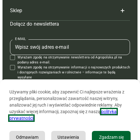
Sklep
Tagi
Hoduj z głową świnie
Redakcja
Dołącz do newslettera
Mapa serwisu
Prenumerata
Prenumerata
Czasopisma i prenumerata
Kontakt
Redakcja
Reklama
Książki
E-MAIL
Regulamin
Kontakt
Kontakt
Regulamin
Wyrażam zgodę na otrzymywanie newslettera od Agropolska.pl na
Polityka prywatności
Reklama
Krzyżówki
podany adres e-mail.
Wyrażam zgodę na otrzymywanie informacji o najnowszych produktach
i dostępnych rozwiązaniach w rolnictwie – informacje te będą
wysyłane
od APRA sp. z o.o. w imieniu partnerów.
Używamy pliki cookie, aby zapewnić Ci najlepsze wrażenia z
przeglądania, personalizować zawartość naszej witryny,
analizować jej ruch i wyświetlać odpowiednie reklamy. Aby
uzyskać więcej informacji, zapoznaj się z naszą
polityką
prywatności
.
Odmawiam
Ustawienia
Zgadzam się
Copyright © 2026 Agencja Promocji Rolnictwa i Agrobiznesu APRA