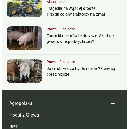
Aktualności
Tragedia na wąskiej drodze.
Przygnieciony traktorzysta zmarł
Prawo i Pieniądze
Tuczniki o złotówkę droższe. Skąd tak
gwałtowne podwyżki cen?
Prawo i Pieniądze
Jakie stawki za bydło rzeźne? Ceny są
coraz niższe
Agropolska
Hoduj z Głową
Redakcja
RPT
Reklama
Hoduj z głową bydło