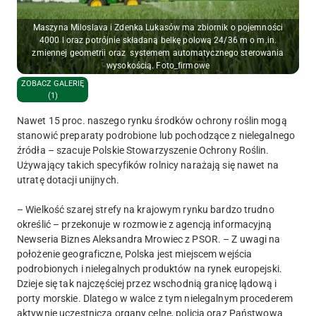
Maszyna Miloslava i Zdenka Lukasów ma zbiornik o pojemności
4000 l oraz potrójnie składaną belkę polową 24/36 m o m.in.
zmiennej geometrii oraz systemem automatycznego sterowania
wysokością. Foto_firmowe
ZOBACZ GALERIĘ
(1)
Nawet 15 proc. naszego rynku środków ochrony roślin mogą
stanowić preparaty podrobione lub pochodzące z nielegalnego
źródła – szacuje Polskie Stowarzyszenie Ochrony Roślin.
Używający takich specyfików rolnicy narażają się nawet na
utratę dotacji unijnych.
– Wielkość szarej strefy na krajowym rynku bardzo trudno
określić – przekonuje w rozmowie z agencją informacyjną
Newseria Biznes Aleksandra Mrowiec z PSOR. – Z uwagi na
położenie geograficzne, Polska jest miejscem wejścia
podrobionych i nielegalnych produktów na rynek europejski.
Dzieje się tak najczęściej przez wschodnią granicę lądową i
porty morskie. Dlatego w walce z tym nielegalnym procederem
aktywnie uczestniczą organy celne, policja oraz Państwowa