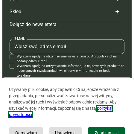
Reklama
Hoduj z głową bydło
Sklep
Tagi
Hoduj z głową świnie
Redakcja
Dołącz do newslettera
Mapa serwisu
Prenumerata
Prenumerata
Czasopisma i prenumerata
Kontakt
Redakcja
Reklama
Książki
E-MAIL
Regulamin
Kontakt
Kontakt
Regulamin
Wyrażam zgodę na otrzymywanie newslettera od Agropolska.pl na
Polityka prywatności
Reklama
Krzyżówki
podany adres e-mail.
Wyrażam zgodę na otrzymywanie informacji o najnowszych produktach
i dostępnych rozwiązaniach w rolnictwie – informacje te będą
wysyłane
od APRA sp. z o.o. w imieniu partnerów.
Używamy pliki cookie, aby zapewnić Ci najlepsze wrażenia z
przeglądania, personalizować zawartość naszej witryny,
analizować jej ruch i wyświetlać odpowiednie reklamy. Aby
uzyskać więcej informacji, zapoznaj się z naszą
polityką
prywatności
.
Odmawiam
Ustawienia
Zgadzam się