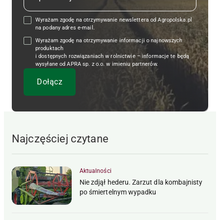
Wyrażam zgodę na otrzymywanie newslettera od Agropolska.pl
na podany adres e-mail.
Wyrażam zgodę na otrzymywanie informacji o najnowszych
produktach
i dostępnych rozwiązaniach w rolnictwie – informacje te będą
wysyłane od APRA sp. z o.o. w imieniu partnerów.
Najczęściej czytane
Aktualności
Nie zdjął hederu. Zarzut dla kombajnisty
po śmiertelnym wypadku