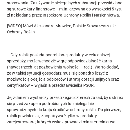
stosowania. Za używanie nielegalnych substancji przewidziane
są surowe kary finansowe – m.in. grzywna do wysokości 5 tys.
zł nakładana przez Inspektora Ochrony Roślin i Nasiennictwa.
[WIDEO] Mówi Aleksandra Mrowiec, Polskie Stowarzyszenie
Ochrony Roślin
– Gdy rolnik posiada podrobione produkty w celu dalszej
sprzedaży, może wchodzić w grę odpowiedzialność karna
(nawet trzech lat pozbawienia wolności – red.). Warto dodać,
że w takiej sytuacji gospodarz musi się ponadto liczyć z
możliwością odejścia odbiorców i utratą dotacji unijnych oraz
certyfikatów – wyjaśnia przedstawicielka PSOR.
Jej zdaniem wystarczy przestrzegać czterech zasad, by ustrzec
się przed zakupem podrobionych lub nielegalnie
sprowadzonych do kraju środków ochrony roślin. Po pierwsze,
rolnik powinien się zaopatrywać tylko w produkty
zarejestrowane, których wykaz prowadzi minister rolnictwa.