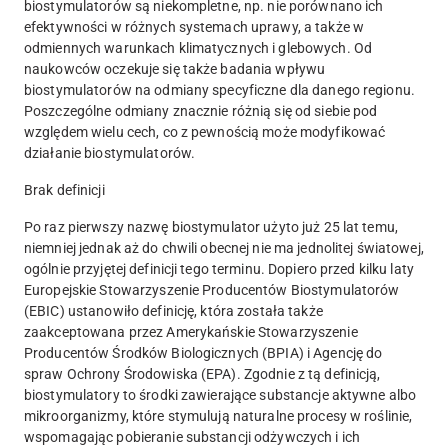
biostymulatorów są niekompletne, np. nie porównano ich
efektywności w różnych systemach uprawy, a także w
odmiennych warunkach klimatycznych i glebowych. Od
naukowców oczekuje się także badania wpływu
biostymulatorów na odmiany specyficzne dla danego regionu.
Poszczególne odmiany znacznie różnią się od siebie pod
względem wielu cech, co z pewnością może modyfikować
działanie biostymulatorów.
Brak definicji
Po raz pierwszy nazwę biostymulator użyto już 25 lat temu,
niemniej jednak aż do chwili obecnej nie ma jednolitej światowej,
ogólnie przyjętej definicji tego terminu. Dopiero przed kilku laty
Europejskie Stowarzyszenie Producentów Biostymulatorów
(EBIC) ustanowiło definicję, która została także
zaakceptowana przez Amerykańskie Stowarzyszenie
Producentów Środków Biologicznych (BPIA) i Agencję do
spraw Ochrony Środowiska (EPA). Zgodnie z tą definicją,
biostymulatory to środki zawierające substancje aktywne albo
mikroorganizmy, które stymulują naturalne procesy w roślinie,
wspomagając pobieranie substancji odżywczych i ich