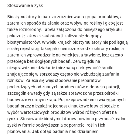
Stosowanie a zysk
Biostymulatory to bardzo zróżnicowana grupa produktów, a
zatem ich sposób działania oraz wpływ na rośliny i glebę jest
także różnorodny. Tabela załączona do niniejszego artykułu
pokazuje, jak wiele substancji zalicza się do grupy
biostymulatorów. W wielu krajach biostymulatory nie podlegają
ścisłej rejestracji, takiej jak chemiczne środki ochrony roślin, a
zatem ich wprowadzenie na rynek jest ułatwione, lecz często
przebiega bez dogłębnych badań. Ze względu na
niesprawdzone działanie i nieznaną efektywność środki
znajdujące się w sprzedaży często nie wzbudzają zaufania
rolników. Zaleca się więc stosowanie preparatów
pochodzących od znanych producentów o dobrej reputacji,
szczególnie wtedy gdy są także sprawdzone przez ośrodki
badawcze w danym kraju. Po przeprowadzeniu wiarygodnych
badań przez niezależne jednostki naukowe łatwiej będzie o
wybór wartościowych produktów wśród różnych ofert na
rynku. Stosowanie biostymulatorów powinno przynosić realne
zyski w formie podwyższenia odporności roślin i ich
plonowania. Jak dotąd badania nad działaniem