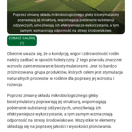
Poprzez zmianę składu mikrobiologicznego gleby biostymulatory
poprawiają jej strukturę, wspomagają pobieranie substancji
odżywczych, umożliwiają ich efektywniejsze wykorzystanie, a tym
samym wzmacniają odporność na stresy środowiskowe.
ZOBACZ GALERIĘ
(1)
Obecnie uważa się, że o kondycję, wigor i zdrowotność roślin
należy zadbać w spos
ób holistyczny. Z tego powodu znacznie
wzrosło zainteresowanie biostymulatorami. Jest to bardzo
zróżnicowana grupa produktów, których celem jest stymulacja
naturalnych procesów w roślinie dla poprawy jej wzrostu i
rozwoju.
Poprzez zmianę składu mikrobiologicznego gleby
biostymulatory poprawiają jej strukturę, wspomagają
pobieranie substancji odżywczych, umożliwiają ich
efektywniejsze wykorzystanie, a tym samym wzmacniają
odporność na stresy środowiskowe. Wszystkie te elementy
składają się na poprawę jakości i wysokości plonowania.