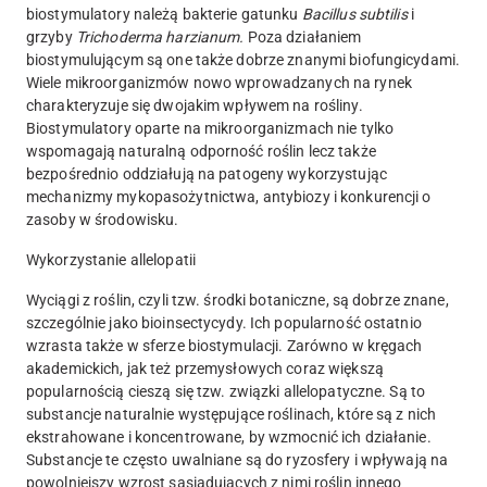
biostymulatory należą bakterie gatunku
Bacillus subtilis
i
grzyby
Trichoderma harzianum.
Poza działaniem
biostymulującym są one także dobrze znanymi biofungicydami.
Wiele mikroorganizmów nowo wprowadzanych na rynek
charakteryzuje się dwojakim wpływem na rośliny.
Biostymulatory oparte na mikroorganizmach nie tylko
wspomagają naturalną odporność roślin lecz także
bezpośrednio oddziałują na patogeny wykorzystując
mechanizmy mykopasożytnictwa, antybiozy i konkurencji o
zasoby w środowisku.
Wykorzystanie allelopatii
Wyciągi z roślin, czyli tzw. środki botaniczne, są dobrze znane,
szczególnie jako bioinsectycydy. Ich popularność ostatnio
wzrasta także w sferze biostymulacji. Zarówno w kręgach
akademickich, jak też przemysłowych coraz większą
popularnością cieszą się tzw. związki allelopatyczne. Są to
substancje naturalnie występujące roślinach, które są z nich
ekstrahowane i koncentrowane, by wzmocnić ich działanie.
Substancje te często uwalniane są do ryzosfery i wpływają na
powolniejszy wzrost sąsiadujących z nimi roślin innego