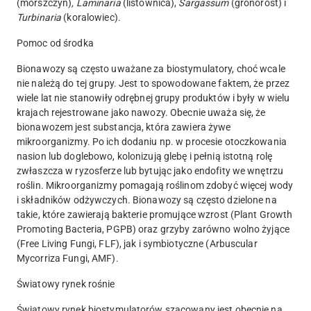
(morszczyn)
, Laminaria
(listownica),
Sargassum
(gronorost) i
Turbinaria
(koralowiec).
Pomoc od środka
Bionawozy są często uważane za biostymulatory, choć wcale
nie należą do tej grupy. Jest to spowodowane faktem, że przez
wiele lat nie stanowiły odrębnej grupy produktów i były w wielu
krajach rejestrowane jako nawozy. Obecnie uważa się, że
bionawozem jest substancja, która zawiera żywe
mikroorganizmy. Po ich dodaniu np. w procesie otoczkowania
nasion lub doglebowo, kolonizują glebę i pełnią istotną rolę
zwłaszcza w ryzosferze lub bytując jako endofity we wnętrzu
roślin. Mikroorganizmy pomagają roślinom zdobyć więcej wody
i składników odżywczych. Bionawozy są często dzielone na
takie, które zawierają bakterie promujące wzrost (Plant Growth
Promoting Bacteria, PGPB) oraz grzyby zarówno wolno żyjące
(Free Living Fungi, FLF), jak i symbiotyczne (Arbuscular
Mycorriza Fungi, AMF).
Światowy rynek rośnie
Światowy rynek biostymulatorów szacowany jest obecnie na