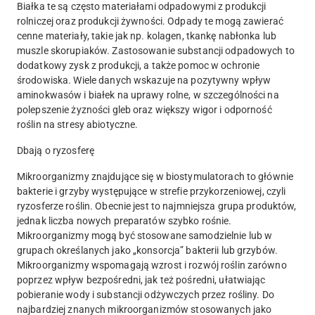
Białka te są często materiałami odpadowymi z produkcji
rolniczej oraz produkcji żywności. Odpady te mogą zawierać
cenne materiały, takie jak np. kolagen, tkankę nabłonka lub
muszle skorupiaków. Zastosowanie substancji odpadowych to
dodatkowy zysk z produkcji, a także pomoc w ochronie
środowiska. Wiele danych wskazuje na pozytywny wpływ
aminokwasów i białek na uprawy rolne, w szczególności na
polepszenie żyzności gleb oraz większy wigor i odporność
roślin na stresy abiotyczne.
Dbają o ryzosferę
Mikroorganizmy znajdujące się w biostymulatorach to głównie
bakterie i grzyby występujące w strefie przykorzeniowej, czyli
ryzosferze roślin. Obecnie jest to najmniejsza grupa produktów,
jednak liczba nowych preparatów szybko rośnie.
Mikroorganizmy mogą być stosowane samodzielnie lub w
grupach określanych jako „konsorcja” bakterii lub grzybów.
Mikroorganizmy wspomagają wzrost i rozwój roślin zarówno
poprzez wpływ bezpośredni, jak też pośredni, ułatwiając
pobieranie wody i substancji odżywczych przez rośliny. Do
najbardziej znanych mikroorganizmów stosowanych jako