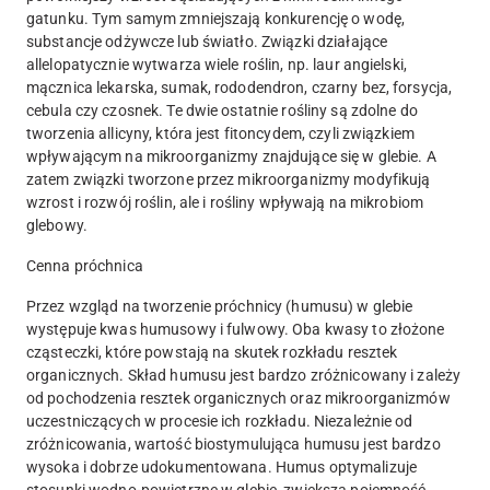
gatunku. Tym samym zmniejszają konkurencję o wodę,
substancje odżywcze lub światło. Związki działające
allelopatycznie wytwarza wiele roślin, np. laur angielski,
mącznica lekarska, sumak, rododendron, czarny bez, forsycja,
cebula czy czosnek. Te dwie ostatnie rośliny są zdolne do
tworzenia allicyny, która jest fitoncydem, czyli związkiem
wpływającym na mikroorganizmy znajdujące się w glebie. A
zatem związki tworzone przez mikroorganizmy modyfikują
wzrost i rozwój roślin, ale i rośliny wpływają na mikrobiom
glebowy.
Cenna próchnica
Przez wzgląd na tworzenie próchnicy (humusu) w glebie
występuje kwas humusowy i fulwowy. Oba kwasy to złożone
cząsteczki, które powstają na skutek rozkładu resztek
organicznych. Skład humusu jest bardzo zróżnicowany i zależy
od pochodzenia resztek organicznych oraz mikroorganizmów
uczestniczących w procesie ich rozkładu. Niezależnie od
zróżnicowania, wartość biostymulująca humusu jest bardzo
wysoka i dobrze udokumentowana. Humus optymalizuje