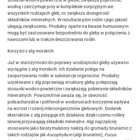
stosunki wodno-powietrzne w glebie, zwiększa pojemność
wodną i zatrzymuje jony w kompleksie sorpcyjnym we
wszystkich rodzajach gleb, co zwiększa dostępność
składników mineralnych. W rezultacie plon roślin i jego jakość
ulegają zwiększeniu. Produkty oparte na kwasie humusowym
mogą być zastosowane bezpośrednio do gleby w połączeniu z
nawozami lub w trakcie deszczowania roślin.
Korzyści z alg morskich
Już w starożytności do poprawy urodzajności gleby używano
wyciągów z alg morskich. Ich działanie polega na
zaopatrywaniu roślin w substancje organiczne. Produkty
uzyskiwane z alg poprawiają strukturę gleby, polepszają
stosunki wodno-powietrzne i zwiększają pobieranie składników
mineralnych. Powszechnie uważa się, że obecność
polisacharydów i polifenoli w wodorostach korzystnie wpływa
na wzrost i rozwój mikroorganizmów glebowych. Dodatek
ekstraktów z alg potęguje ich działanie, dzięki czemu rośliny
łatwiej przyswajają składniki mineralne. Algi najczęściej
stosowane jako biostymulatory należą do gromady brunatnic z
takich rodzajów jak
Ascophyllum
(algi brunatne)
, Fucus