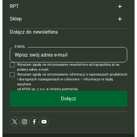
RPT
Reklama
Hoduj z głową bydło
Sklep
Tagi
Hoduj z głową świnie
Redakcja
Dołącz do newslettera
Mapa serwisu
Prenumerata
Prenumerata
Czasopisma i prenumerata
Kontakt
Redakcja
Reklama
Książki
E-MAIL
Regulamin
Kontakt
Kontakt
Regulamin
Wyrażam zgodę na otrzymywanie newslettera od Agropolska.pl na
Polityka prywatności
Reklama
Krzyżówki
podany adres e-mail.
Wyrażam zgodę na otrzymywanie informacji o najnowszych produktach
i dostępnych rozwiązaniach w rolnictwie – informacje te będą
wysyłane
od APRA sp. z o.o. w imieniu partnerów.