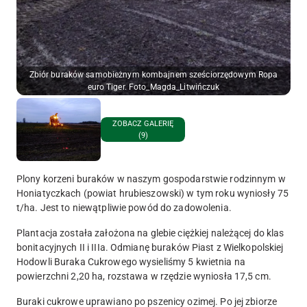
Zbiór buraków samobieżnym kombajnem sześciorzędowym Ropa
euro Tiger. Foto_Magda_Litwińczuk
ZOBACZ GALERIĘ
(9)
Plony korzeni buraków w naszym gospodarstwie rodzinnym w
Honiatyczkach (powiat hrubieszowski) w tym roku wyniosły 75
t/ha. Jest to niewątpliwie powód do zadowolenia.
Plantacja została założona na glebie ciężkiej należącej do klas
bonitacyjnych II i IIIa. Odmianę buraków Piast z Wielkopolskiej
Hodowli Buraka Cukrowego wysieliśmy 5 kwietnia na
powierzchni 2,20 ha, rozstawa w rzędzie wyniosła 17,5 cm.
Buraki cukrowe uprawiano po pszenicy ozimej. Po jej zbiorze