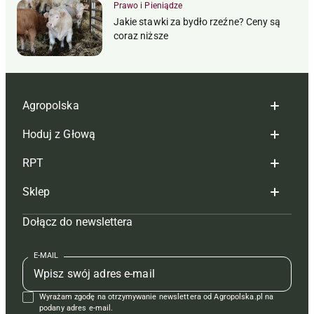
Prawo i Pieniądze
Jakie stawki za bydło rzeźne? Ceny są
coraz niższe
Agropolska
Hoduj z Głową
Redakcja
RPT
Reklama
Hoduj z głową bydło
Sklep
Tagi
Hoduj z głową świnie
Redakcja
Dołącz do newslettera
Mapa serwisu
Prenumerata
Prenumerata
Czasopisma i prenumerata
Kontakt
Redakcja
Reklama
Książki
E-MAIL
Regulamin
Kontakt
Kontakt
Regulamin
Wyrażam zgodę na otrzymywanie newslettera od Agropolska.pl na
Polityka prywatności
Reklama
Krzyżówki
podany adres e-mail.