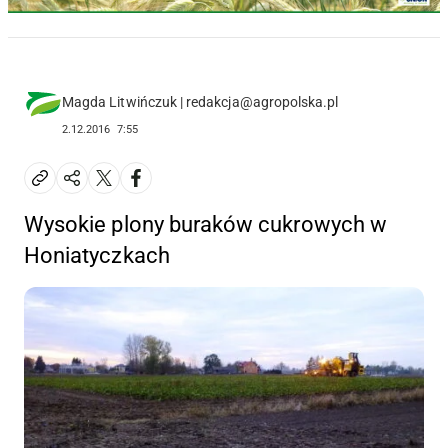
Magda Litwińczuk | redakcja@agropolska.pl
2.12.2016
7:55
Wysokie plony buraków cukrowych w
Honiatyczkach