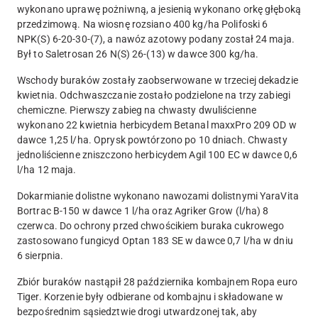
wykonano uprawę pożniwną, a jesienią wykonano orkę głęboką
przedzimową. Na wiosnę rozsiano 400 kg/ha Polifoski 6
NPK(S) 6-20-30-(7), a nawóz azotowy podany został 24 maja.
Był to Saletrosan 26 N(S) 26-(13) w dawce 300 kg/ha.
Wschody buraków zostały zaobserwowane w trzeciej dekadzie
kwietnia. Odchwaszczanie zostało podzielone na trzy zabiegi
chemiczne. Pierwszy zabieg na chwasty dwuliścienne
wykonano 22 kwietnia herbicydem Betanal maxxPro 209 OD w
dawce 1,25 l/ha. Oprysk powtórzono po 10 dniach. Chwasty
jednoliścienne zniszczono herbicydem Agil 100 EC w dawce 0,6
l/ha 12 maja.
Dokarmianie dolistne wykonano nawozami dolistnymi YaraVita
Bortrac B-150 w dawce 1 l/ha oraz Agriker Grow (l/ha) 8
czerwca. Do ochrony przed chwościkiem buraka cukrowego
zastosowano fungicyd Optan 183 SE w dawce 0,7 l/ha w dniu
6 sierpnia.
Zbiór buraków nastąpił 28 października kombajnem Ropa euro
Tiger. Korzenie były odbierane od kombajnu i składowane w
bezpośrednim sąsiedztwie drogi utwardzonej tak, aby