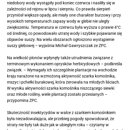
niedobory wody wystąpiły pod koniec czerwca i nasiliły się w
zależności od rejonu w lipcu i sierpniu. Co prawda sierpień
przyniósł większe opady, ale miały one charakter burzowy i przy
wysokich temperaturach zapasy wody w glebie nie uległy
zwiększeniu. Temperatura w czerwcu była wyższa o prawie 4°C
od średniej, co powodowało utratę wody i szybkie pojawianie się
objawów suszy. Na wielu obszarach ogłoszono wystąpienie
suszy glebowej – wyjaśnia Michał Gawryszczak ze ZPC.
Na wielkość plonów wpłynęły także utrudnienia związane z
terminowym wykonaniem oprysków herbicydowych – podkreśla
związek. – Wymagały ich szczególnie plantacje na wschodzie
kraju narażone na wzmożoną aktywność szarka komośnika,
mszyc i pchełki burakowej, która żerowała na młodych liściach.
W wyniku aktywności szarka komośnika niszczącego siewki
oraz młode rośliny, wiele plantacji zostało przesianych –
przypomina ZPC.
Skuteczność insektycydów w walce z szarkiem komośnikiem
była niezadowalająca, ale przebieg pogody spowodował, że
straty nie były tak duże jak w ubiegłym roku – czytamy w