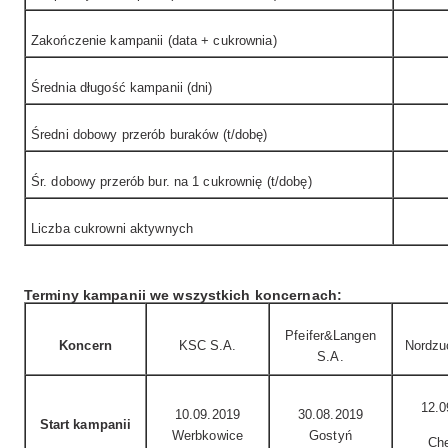
Zakończenie kampanii (data + cukrownia)
Średnia długość kampanii (dni)
Średni dobowy przerób buraków (t/dobę)
Śr. dobowy przerób bur. na 1 cukrownię (t/dobę)
Liczba cukrowni aktywnych
Terminy kampanii we wszystkich koncernach:
Pfeifer&Langen
Koncern
KSC S.A.
Nordzu
S.A.
12.0
10.09.2019
30.08.2019
Start kampanii
Werbkowice
Gostyń
Ch