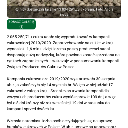
Rolnicy dostarczyli łącznie 13 834 291,23 t korzeni. Foto_Alicja
Siuda
ZOBACZ GALERIĘ
(1)
2 065 250,71 t cukru udało się wyprodukować w kampanii
cukrowniczej 2019/2020. Zapotrzebowanie na cukier w kraju
wynosi ok. 1,6 mln t, dzięki czemu polscy producenci nadal
dysponują dużą nadwyżką, która powinna zostać sprzedana na
rynkach zagranicznych – wskazuje w podsumowaniu kampanii
Związek Producentów Cukru w Polsce.
Kampania cukrownicza 2019/2020 wystartowała 30 sierpnia
ub.r., a zakończyła się 14 stycznia br. Wzięło w niej udział 17
cukrowni z całego kraju. Średni czas trwania kampanii dla
wszystkich producentów cukru wyniósł prawie 109 dni, a więc
był o 8 dni krótszy niż rok wcześniej i 19 dni w stosunku do
kampanii sprzed dwóch lat.
Wzrosła natomiast liczba osób decydujących się na uprawę
buraków cukrowych w Polsce. W ub.r. umowę na uprawę oraz