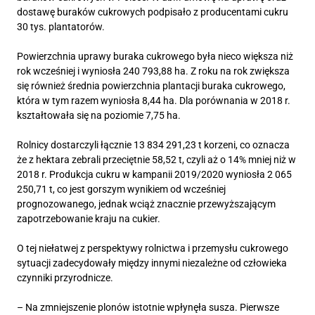
dostawę buraków cukrowych podpisało z producentami cukru
30 tys. plantatorów.
Powierzchnia uprawy buraka cukrowego była nieco większa niż
rok wcześniej i wyniosła 240 793,88 ha. Z roku na rok zwiększa
się również średnia powierzchnia plantacji buraka cukrowego,
która w tym razem wyniosła 8,44 ha. Dla porównania w 2018 r.
kształtowała się na poziomie 7,75 ha.
Rolnicy dostarczyli łącznie 13 834 291,23 t korzeni, co oznacza
że z hektara zebrali przeciętnie 58,52 t, czyli aż o 14% mniej niż w
2018 r. Produkcja cukru w kampanii 2019/2020 wyniosła 2 065
250,71 t, co jest gorszym wynikiem od wcześniej
prognozowanego, jednak wciąż znacznie przewyższającym
zapotrzebowanie kraju na cukier.
O tej niełatwej z perspektywy rolnictwa i przemysłu cukrowego
sytuacji zadecydowały między innymi niezależne od człowieka
czynniki przyrodnicze.
– Na zmniejszenie plonów istotnie wpłynęła susza. Pierwsze