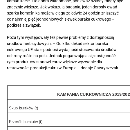
komunikacie. I to dobra wiadomość, ponieważ szkody mogły być
znacznie większe. Jak wskazują badania, jeden dorosły owad
szarka komośnika może w ciągu zaledwie 24 godzin zniszczyć
co najmniej pięć jednodniowych siewek buraka cukrowego –
podkreśla związek.
Poza tym występowały też pewne problemy z dostępnością
środków herbicydowych. – Od kilku dekad sektor buraka
cukrowego UE stale podnosi wydajność stosowania środków
ochrony roślin na polu. Jednak pogarszająca się dostępność
tych produktów stanowi coraz większe wyzwanie dla
rentowności produkcji cukru w Europie – dodaje Gawryszczak.
KAMPANIA CUKROWNICZA 2019/202
Skup buraków (t)
Przerób buraków (t)