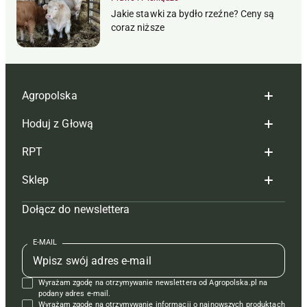
Jakie stawki za bydło rzeźne? Ceny są
coraz niższe
Agropolska
Hoduj z Głową
Redakcja
RPT
Reklama
Hoduj z głową bydło
Sklep
Tagi
Hoduj z głową świnie
Redakcja
Dołącz do newslettera
Mapa serwisu
Prenumerata
Prenumerata
Czasopisma i prenumerata
Kontakt
Redakcja
Reklama
Książki
E-MAIL
Regulamin
Kontakt
Kontakt
Regulamin
Wyrażam zgodę na otrzymywanie newslettera od Agropolska.pl na
Polityka prywatności
Reklama
Krzyżówki
podany adres e-mail.
Wyrażam zgodę na otrzymywanie informacji o najnowszych produktach