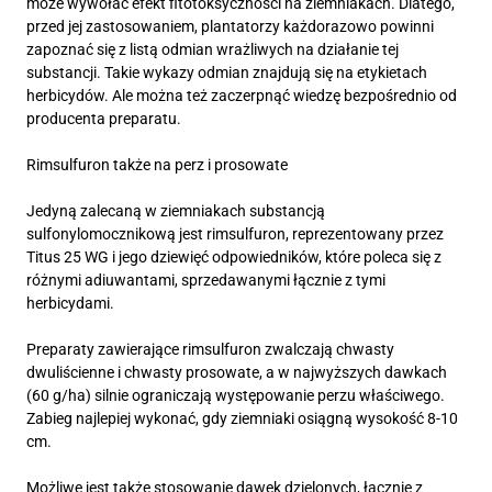
może wywołać efekt fitotoksyczności na ziemniakach. Dlatego,
przed jej zastosowaniem, plantatorzy każdorazowo powinni
zapoznać się z listą odmian wrażliwych na działanie tej
substancji. Takie wykazy odmian znajdują się na etykietach
herbicydów. Ale można też zaczerpnąć wiedzę bezpośrednio od
producenta preparatu.
Rimsulfuron także na perz i prosowate
Jedyną zalecaną w ziemniakach substancją
sulfonylomocznikową jest rimsulfuron, reprezentowany przez
Titus 25 WG i jego dziewięć odpowiedników, które poleca się z
różnymi adiuwantami, sprzedawanymi łącznie z tymi
herbicydami.
Preparaty zawierające rimsulfuron zwalczają chwasty
dwuliścienne i chwasty prosowate, a w najwyższych dawkach
(60 g/ha) silnie ograniczają występowanie perzu właściwego.
Zabieg najlepiej wykonać, gdy ziemniaki osiągną wysokość 8-10
cm.
Możliwe jest także stosowanie dawek dzielonych, łącznie z