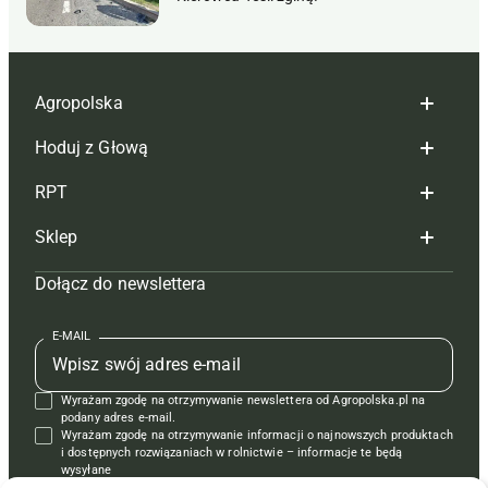
Agropolska
Hoduj z Głową
Redakcja
RPT
Reklama
Hoduj z głową bydło
Sklep
Tagi
Hoduj z głową świnie
Redakcja
Dołącz do newslettera
Mapa serwisu
Prenumerata
Prenumerata
Czasopisma i prenumerata
Kontakt
Redakcja
Reklama
Książki
E-MAIL
Regulamin
Kontakt
Kontakt
Regulamin
Wyrażam zgodę na otrzymywanie newslettera od Agropolska.pl na
Polityka prywatności
Reklama
Krzyżówki
podany adres e-mail.
Wyrażam zgodę na otrzymywanie informacji o najnowszych produktach
i dostępnych rozwiązaniach w rolnictwie – informacje te będą
wysyłane
od APRA sp. z o.o. w imieniu partnerów.