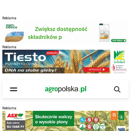
Reklama
Reklama
R
Wyszu
Main Logo
Menu
Reklama