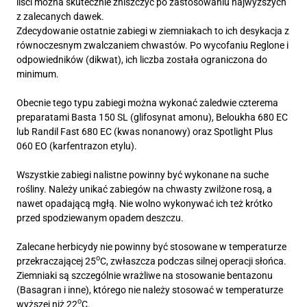
liści można skutecznie zniszczyć po zastosowaniu najwyższych
z zalecanych dawek.
Zdecydowanie ostatnie zabiegi w ziemniakach to ich desykacja z
równoczesnym zwalczaniem chwastów. Po wycofaniu Reglone i
odpowiedników (dikwat), ich liczba została ograniczona do
minimum.
Obecnie tego typu zabiegi można wykonać zaledwie czterema
preparatami Basta 150 SL (glifosynat amonu), Beloukha 680 EC
lub Randil Fast 680 EC (kwas nonanowy) oraz Spotlight Plus
060 EO (karfentrazon etylu).
Wszystkie zabiegi nalistne powinny być wykonane na suche
rośliny. Należy unikać zabiegów na chwasty zwilżone rosą, a
nawet opadającą mgłą. Nie wolno wykonywać ich też krótko
przed spodziewanym opadem deszczu.
Zalecane herbicydy nie powinny być stosowane w temperaturze
o
przekraczającej 25
C, zwłaszcza podczas silnej operacji słońca.
Ziemniaki są szczególnie wrażliwe na stosowanie bentazonu
(Basagran i inne), którego nie należy stosować w temperaturze
o
wyższej niż 22
C.