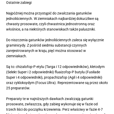
Ostatnie zabiegi
Najpóźniej można przystąpić do zwalczania gatunków
jednoliściennych. W ziemniakach najbardziej dokuczliwe są
chwasty prosowate, czyli chwastnica jednostronną oraz
włośnice, a na niektórych stanowiskach także paluszniki.
Do niszczenia gatunków jednoliściennych zaleca się wyłącznie
graminicydy. Z pośród siedmiu substancji czynnych
zarejestrowanych w kraju, pięć można stosować w
ziemniakach.
Są to: chizalofop-P etylu (Targa i 12 odpowiedników), kletodym
(Selekt Super i 2 odpowiedniki) fluaizofop-P butylu (Fusilade
Super i 4 odpowiedniki), propachizafop (Agil i 4 odpowiedniki)
oraz cykloksydym (Focus Ultra). Reprezentowane są przez około
25 preparatów.
Preparaty te w najniższych dawkach zwalczają gatunki
prosowate, zwłaszcza, gdy zabieg wykonuje się w fazie od
trzech liści do początku krzewienia. Perz właściwy w fazie 4-7