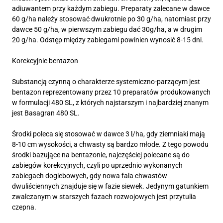
adiuwantem przy każdym zabiegu. Preparaty zalecane w dawce
60 g/ha należy stosować dwukrotnie po 30 g/ha, natomiast przy
dawce 50 g/ha, w pierwszym zabiegu dać 30g/ha, a w drugim
20 g/ha. Odstęp między zabiegami powinien wynosić 8-15 dni.
Korekcyjnie bentazon
Substancją czynną o charakterze systemiczno-parzącym jest
bentazon reprezentowany przez 10 preparatów produkowanych
w formulacji 480 SL, z których najstarszym i najbardziej znanym
jest Basagran 480 SL.
Środki poleca się stosować w dawce 3 l/ha, gdy ziemniaki mają
8-10 cm wysokości, a chwasty są bardzo młode. Z tego powodu
środki bazujące na bentazonie, najczęściej polecane są do
zabiegów korekcyjnych, czyli po uprzednio wykonanych
zabiegach doglebowych, gdy nowa fala chwastów
dwuliściennych znajduje się w fazie siewek. Jedynym gatunkiem
zwalczanym w starszych fazach rozwojowych jest przytulia
czepna.