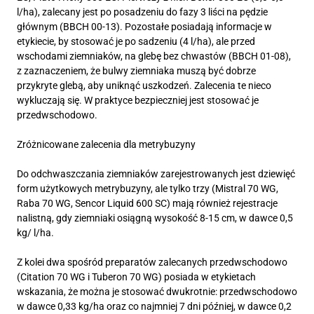
l/ha), zalecany jest po posadzeniu do fazy 3 liści na pędzie
głównym (BBCH 00-13). Pozostałe posiadają informacje w
etykiecie, by stosować je po sadzeniu (4 l/ha), ale przed
wschodami ziemniaków, na glebę bez chwastów (BBCH 01-08),
z zaznaczeniem, że bulwy ziemniaka muszą być dobrze
przykryte glebą, aby uniknąć uszkodzeń. Zalecenia te nieco
wykluczają się. W praktyce bezpieczniej jest stosować je
przedwschodowo.
Zróżnicowane zalecenia dla metrybuzyny
Do odchwaszczania ziemniaków zarejestrowanych jest dziewięć
form użytkowych metrybuzyny, ale tylko trzy (Mistral 70 WG,
Raba 70 WG, Sencor Liquid 600 SC) mają również rejestracje
nalistną, gdy ziemniaki osiągną wysokość 8-15 cm, w dawce 0,5
kg/ l/ha.
Z kolei dwa spośród preparatów zalecanych przedwschodowo
(Citation 70 WG i Tuberon 70 WG) posiada w etykietach
wskazania, że można je stosować dwukrotnie: przedwschodowo
w dawce 0,33 kg/ha oraz co najmniej 7 dni później, w dawce 0,2