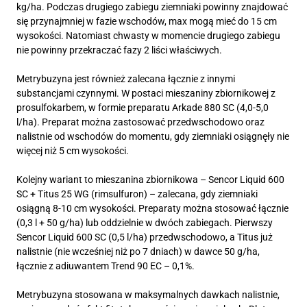
kg/ha. Podczas drugiego zabiegu ziemniaki powinny znajdować
się przynajmniej w fazie wschodów, max mogą mieć do 15 cm
wysokości. Natomiast chwasty w momencie drugiego zabiegu
nie powinny przekraczać fazy 2 liści właściwych.
Metrybuzyna jest również zalecana łącznie z innymi
substancjami czynnymi. W postaci mieszaniny zbiornikowej z
prosulfokarbem, w formie preparatu Arkade 880 SC (4,0-5,0
l/ha). Preparat można zastosować przedwschodowo oraz
nalistnie od wschodów do momentu, gdy ziemniaki osiągnęły nie
więcej niż 5 cm wysokości.
Kolejny wariant to mieszanina zbiornikowa – Sencor Liquid 600
SC + Titus 25 WG (rimsulfuron) – zalecana, gdy ziemniaki
osiągną 8-10 cm wysokości. Preparaty można stosować łącznie
(0,3 l + 50 g/ha) lub oddzielnie w dwóch zabiegach. Pierwszy
Sencor Liquid 600 SC (0,5 l/ha) przedwschodowo, a Titus już
nalistnie (nie wcześniej niż po 7 dniach) w dawce 50 g/ha,
łącznie z adiuwantem Trend 90 EC – 0,1%.
Metrybuzyna stosowana w maksymalnych dawkach nalistnie,