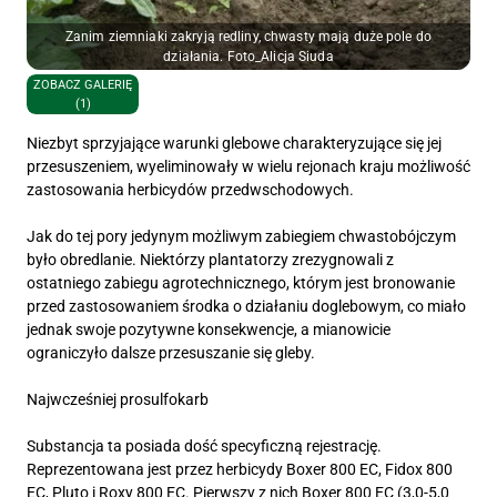
Zanim ziemniaki zakryją redliny, chwasty mają duże pole do
działania. Foto_Alicja Siuda
ZOBACZ GALERIĘ
(1)
Niezbyt sprzyjające warunki glebowe charakteryzujące się jej
przesuszeniem, wyeliminowały w wielu rejonach kraju możliwość
zastosowania herbicydów przedwschodowych.
Jak do tej pory jedynym możliwym zabiegiem chwastobójczym
było obredlanie. Niektórzy plantatorzy zrezygnowali z
ostatniego zabiegu agrotechnicznego, którym jest bronowanie
przed zastosowaniem środka o działaniu doglebowym, co miało
jednak swoje pozytywne konsekwencje, a mianowicie
ograniczyło dalsze przesuszanie się gleby.
Najwcześniej prosulfokarb
Substancja ta posiada dość specyficzną rejestrację.
Reprezentowana jest przez herbicydy Boxer 800 EC, Fidox 800
EC, Pluto i Roxy 800 EC. Pierwszy z nich Boxer 800 EC (3,0-5,0