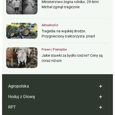
Ministerstwo żegna rolnika. 29-letni
Michał zginął tragicznie
Aktualności
Tragedia na wąskiej drodze.
Przygnieciony traktorzysta zmarł
Prawo i Pieniądze
Jakie stawki za bydło rzeźne? Ceny są
coraz niższe
Agropolska
Hoduj z Głową
Redakcja
RPT
Reklama
Hoduj z głową bydło