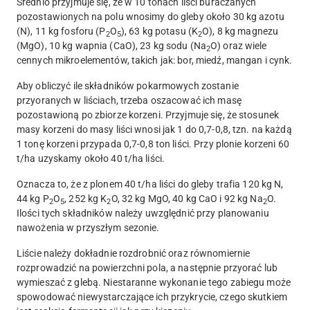
Średnio przyjmuje się, że w 10 tonach liści buraczanych
pozostawionych na polu wnosimy do gleby około 30 kg azotu
(N), 11 kg fosforu (P
O
), 63 kg potasu (K
O), 8 kg magnezu
2
5
2
(MgO), 10 kg wapnia (CaO), 23 kg sodu (Na
O) oraz wiele
2
cennych mikroelementów, takich jak: bor, miedź, mangan i cynk.
Aby obliczyć ile składników pokarmowych zostanie
przyoranych w liściach, trzeba oszacować ich masę
pozostawioną po zbiorze korzeni. Przyjmuje się, że stosunek
masy korzeni do masy liści wnosi jak 1 do 0,7-0,8, tzn. na każdą
1 tonę korzeni przypada 0,7-0,8 ton liści. Przy plonie korzeni 60
t/ha uzyskamy około 40 t/ha liści.
Oznacza to, że z plonem 40 t/ha liści do gleby trafia 120 kg N,
44 kg P
O
, 252 kg K
O, 32 kg MgO, 40 kg CaO i 92 kg Na
O.
2
5
2
2
Ilości tych składników należy uwzględnić przy planowaniu
nawożenia w przyszłym sezonie.
Liście należy dokładnie rozdrobnić oraz równomiernie
rozprowadzić na powierzchni pola, a następnie przyorać lub
wymieszać z glebą. Niestaranne wykonanie tego zabiegu może
spowodować niewystarczające ich przykrycie, czego skutkiem