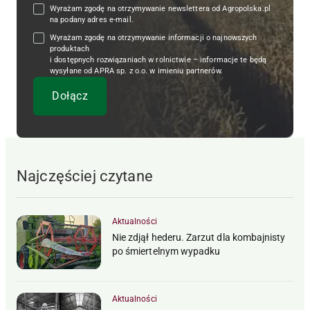
Wyrażam zgodę na otrzymywanie newslettera od Agropolska.pl
na podany adres e-mail.
Wyrażam zgodę na otrzymywanie informacji o najnowszych
produktach
i dostępnych rozwiązaniach w rolnictwie – informacje te będą
wysyłane od APRA sp. z o.o. w imieniu partnerów.
Najczęściej czytane
Aktualności
Nie zdjął hederu. Zarzut dla kombajnisty
po śmiertelnym wypadku
Aktualności