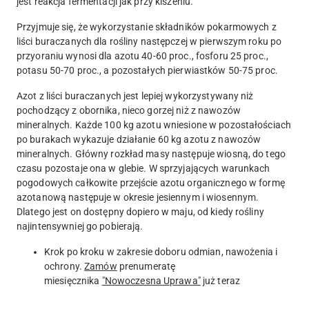
jest reakcja fermentacji jak przy kiszeniu.
Przyjmuje się, że wykorzystanie składników pokarmowych z
liści buraczanych dla rośliny następczej w pierwszym roku po
przyoraniu wynosi dla azotu 40-60 proc., fosforu 25 proc.,
potasu 50-70 proc., a pozostałych pierwiastków 50-75 proc.
Azot z liści buraczanych jest lepiej wykorzystywany niż
pochodzący z obornika, nieco gorzej niż z nawozów
mineralnych. Każde 100 kg azotu wniesione w pozostałościach
po burakach wykazuje działanie 60 kg azotu z nawozów
mineralnych. Główny rozkład masy następuje wiosną, do tego
czasu pozostaje ona w glebie. W sprzyjających warunkach
pogodowych całkowite przejście azotu organicznego w formę
azotanową następuje w okresie jesiennym i wiosennym.
Dlatego jest on dostępny dopiero w maju, od kiedy rośliny
najintensywniej go pobierają.
Krok po kroku w zakresie doboru odmian, nawożenia i
ochrony.
Zamów
prenumeratę
miesięcznika
"Nowoczesna Uprawa"
już teraz