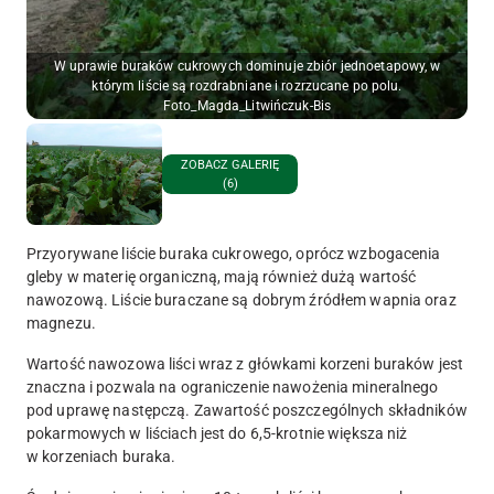
W uprawie buraków cukrowych dominuje zbiór jednoetapowy, w
którym liście są rozdrabniane i rozrzucane po polu.
Foto_Magda_Litwińczuk-Bis
ZOBACZ GALERIĘ
(6)
Przyorywane liście buraka cukrowego, oprócz wzbogacenia
gleby w materię organiczną, mają również dużą wartość
nawozową. Liście buraczane są dobrym źródłem wapnia oraz
magnezu.
Wartość nawozowa liści wraz z główkami korzeni buraków jest
znaczna i pozwala na ograniczenie nawożenia mineralnego
pod uprawę następczą. Zawartość poszczególnych składników
pokarmowych w liściach jest do 6,5-krotnie większa niż
w korzeniach buraka.