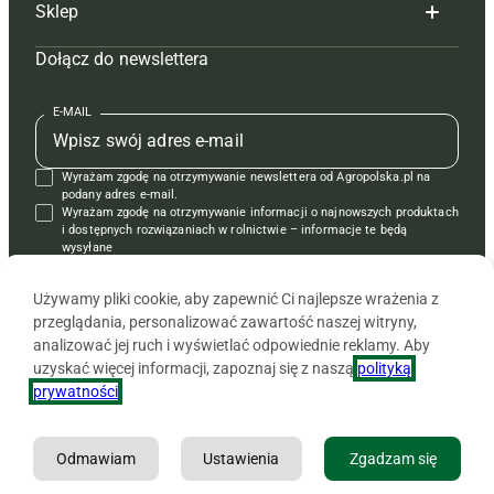
Sklep
Tagi
Hoduj z głową świnie
Redakcja
Dołącz do newslettera
Mapa serwisu
Prenumerata
Prenumerata
Czasopisma i prenumerata
Kontakt
Redakcja
Reklama
Książki
E-MAIL
Regulamin
Kontakt
Kontakt
Regulamin
Wyrażam zgodę na otrzymywanie newslettera od Agropolska.pl na
Polityka prywatności
Reklama
Krzyżówki
podany adres e-mail.
Wyrażam zgodę na otrzymywanie informacji o najnowszych produktach
i dostępnych rozwiązaniach w rolnictwie – informacje te będą
wysyłane
od APRA sp. z o.o. w imieniu partnerów.
Używamy pliki cookie, aby zapewnić Ci najlepsze wrażenia z
przeglądania, personalizować zawartość naszej witryny,
analizować jej ruch i wyświetlać odpowiednie reklamy. Aby
uzyskać więcej informacji, zapoznaj się z naszą
polityką
prywatności
.
Odmawiam
Ustawienia
Zgadzam się
Copyright © 2026 Agencja Promocji Rolnictwa i Agrobiznesu APRA