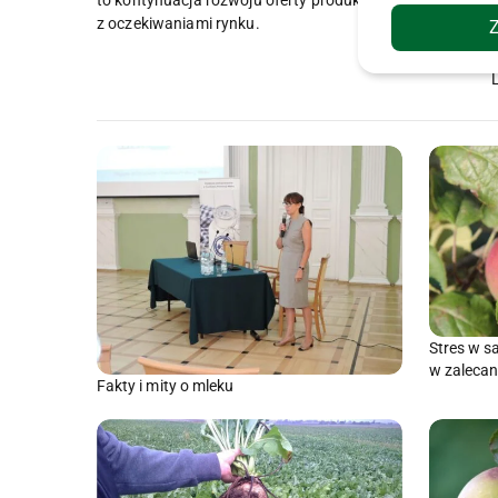
z oczekiwaniami rynku.
Stres w s
w zaleca
Fakty i mity o mleku