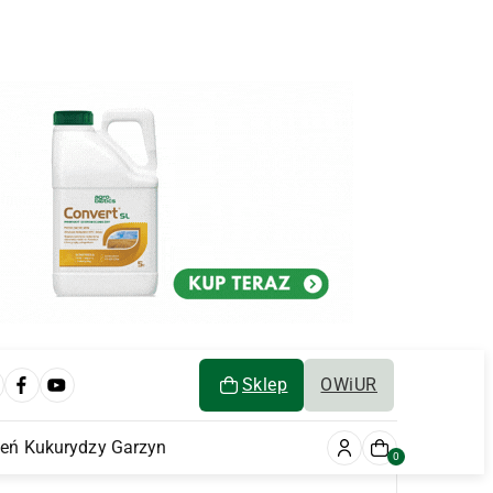
Sklep
OWiUR
ień Kukurydzy Garzyn
0