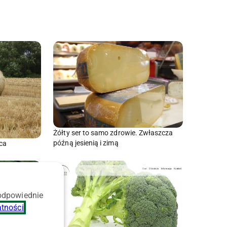
Żółty ser to samo zdrowie. Zwłaszcza
późną jesienią i zimą
aca
 odpowiednie
atności
.