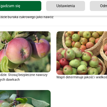
Zgadzam się
Ustawienia
Od
Mleko jest szkodliwe dla zd
Liście buraka cukrowego jako nawóz
adzie. Stosuj bezpieczne nawozy
Wapń determinuje jakość i wielko
nych dawkach