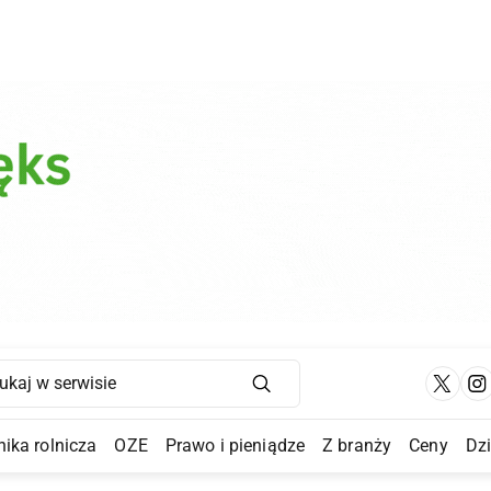
Main Navigation
ika rolnicza
OZE
Prawo i pieniądze
Z branży
Ceny
Dz
a Submenu