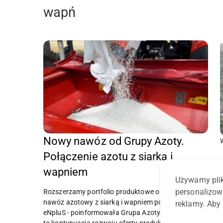
wapń
Nowy nawóz od Grupy Azoty.
Połączenie azotu z siarką i
wapniem
Używamy plik
personalizow
Rozszerzamy portfolio produktowe o granulowany
nawóz azotowy z siarką i wapniem pod nazwą
reklamy. Aby 
eNpluS - poinformowała Grupa Azoty. Jak dodała,
to kontynuacja rozwoju oferty produktowej, zgodnie