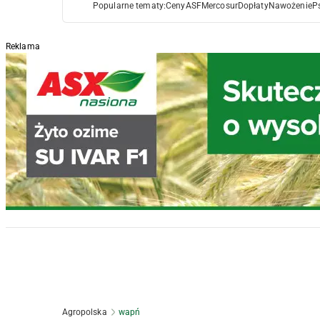
Popularne tematy:
Ceny
ASF
Mercosur
Dopłaty
Nawożenie
P
Reklama
Agropolska
wapń