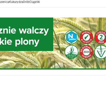
szenica
Kukurydza
Drób
Ciągniki