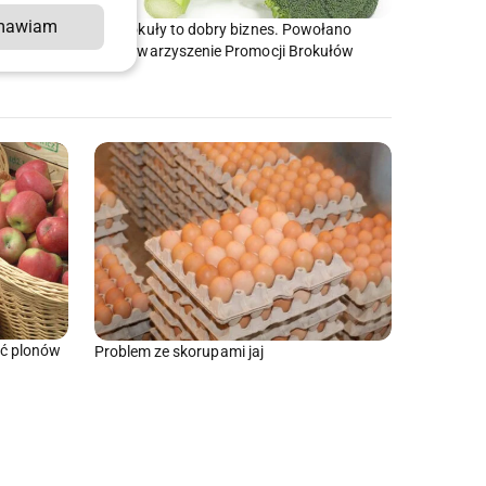
mawiam
Brokuły to dobry biznes. Powołano
Stowarzyszenie Promocji Brokułów
rowia?
ść plonów
Problem ze skorupami jaj