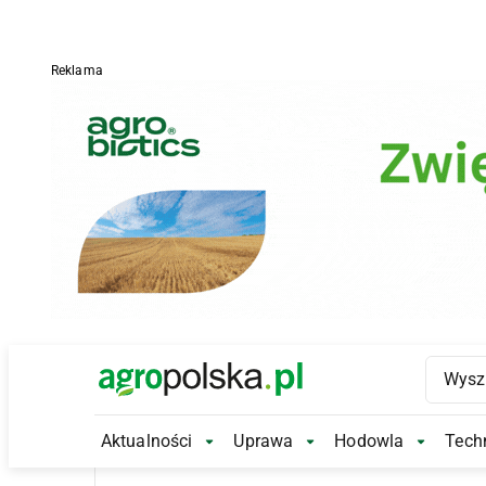
Reklama
Main Logo
Aktualności
Uprawa
Hodowla
Techn
Aktualności Submenu
Uprawa Submenu
Hodowl