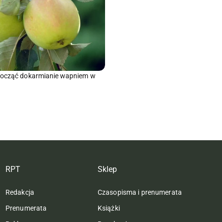
począć dokarmianie wapniem w
RPT
Sklep
Redakcja
Czasopisma i prenumerata
Prenumerata
Książki