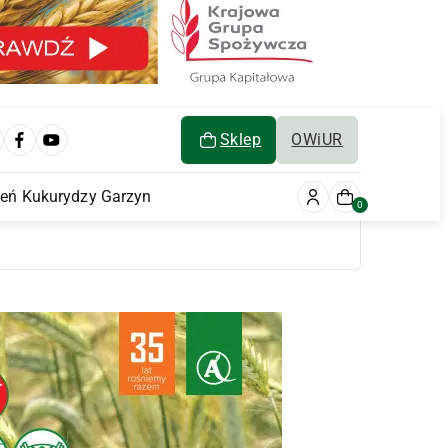
Sklep
OWiUR
ień Kukurydzy Garzyn
0