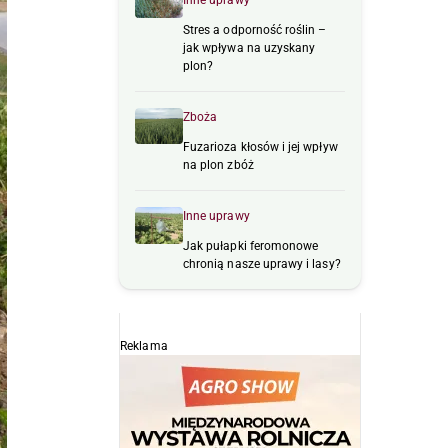
Inne uprawy
Stres a odporność roślin –
jak wpływa na uzyskany
plon?
Zboża
Fuzarioza kłosów i jej wpływ
na plon zbóż
Inne uprawy
Jak pułapki feromonowe
chronią nasze uprawy i lasy?
Reklama