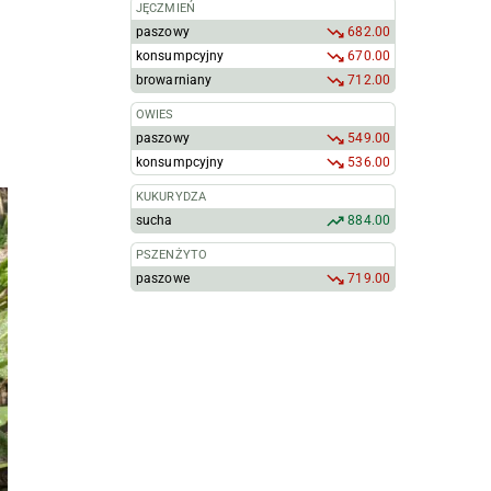
JĘCZMIEŃ
paszowy
682.00
konsumpcyjny
670.00
browarniany
712.00
OWIES
paszowy
549.00
konsumpcyjny
536.00
KUKURYDZA
sucha
884.00
PSZENŻYTO
paszowe
719.00