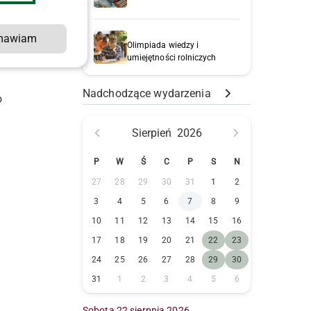
mawiam
Olimpiada wiedzy i
ą
umiejętności rolniczych
Nadchodzące wydarzenia
o
Sierpień
2026
P
W
Ś
C
P
S
N
27
28
29
30
31
1
2
3
4
5
6
7
8
9
10
11
12
13
14
15
16
17
18
19
20
21
22
23
24
25
26
27
28
29
30
31
1
2
3
4
5
6
Sobota 22 sierpnia 2026