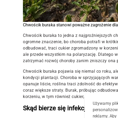
Chwościk buraka stanowi poważne zagrożenie dla 
Chwościk buraka to jedna z najgroźniejszych c
ogromne znaczenie, bo choroba potrafi w krótkim 
odbudować, traci cukier zgromadzony w korzeniu
ale przede wszystkim na polaryzację. Dlatego 
zatrzymać rozwój choroby zanim zniszczy ona po
Chwościk buraka pojawia się niemal co roku, ale 
kondycji plantacji. Choroba w sprzyjających wa
opanuje liście, roślina traci zdolność do efekty
coraz większe straty. Burak, próbując odbudow
korzeniu, w tym również cukier, który powinie
Używamy plik
Skąd bierze się infekcja?
personalizow
reklamy. Aby 