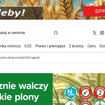
Main Navigation
ika rolnicza
OZE
Prawo i pieniądze
Z branży
Ceny
Dz
a Submenu
szenica
Kukurydza
Drób
Ciągniki