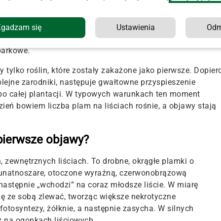
a choroba buraka cukrowego. Patogen zimuje głównie na
a chwastach z rodziny komosowatych. Wiosną, gdy warunki
się zarodniki, które unoszą się z wiatrem i osiadają na
Zgadzam się
Ustawienia
Od
ą powierzchnią liścia zarodniki kiełkują a następnie wnikaj
parkowe.
 tylko roślin, które zostały zakażone jako pierwsze. Dopier
olejne zarodniki, następuje gwałtowne przyspieszenie
ę po całej plantacji. W typowych warunkach ten moment
zień bowiem liczba plam na liściach rośnie, a objawy stają
pierwsze objawy?
, zewnętrznych liściach. To drobne, okrągłe plamki o
brunatnoszare, otoczone wyraźną, czerwonobrązową
astępnie „wchodzi” na coraz młodsze liście. W miarę
ię ze sobą zlewać, tworząc większe nekrotyczne
fotosyntezy, żółknie, a następnie zasycha. W silnych
ż na ogonkach liściowych.