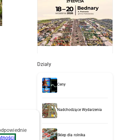
Działy
Ceny
Nadchodzące Wydarzenia
 odpowiednie
Sklep dla rolnika
atności
.