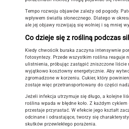
Tempo rozwoju objawów zależy od pogody. Pato
wpływem światła słonecznego. Dlatego w okre
ale jej objawy rozwijają się wolniej i są mniej w
Co dzieje się z rośliną podczas sil
Kiedy chwościk buraka zaczyna intensywnie pora
fotosyntezy. Przede wszystkim roślina reaguj
ulistnienia, próbując zastąpić zniszczone liści
wyjątkowo kosztowny energetycznie. Aby wytwor
zgromadzone w korzeniu. Cukier, który powini
zostaje więc przetransportowany do części nad
Jeżeli infekcja utrzymuje się długo, a kolejne l
roślina wpada w błędne koło. Z każdym cyklem 
przestaje przyrastać. W efekcie jego kształt zac
odcinane i odrastające, tworzy się charakteryst
skutków przewlekłego porażenia.