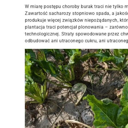
W miarę postępu choroby burak traci nie tylko 
Zawartość sacharozy stopniowo spada, a jakość
produkuje więcej związków niepożądanych, które
plantacja traci potencjał plonowania – zarówno
technologicznej. Straty spowodowane przez chwo
odbudować ani utraconego cukru, ani utraconego