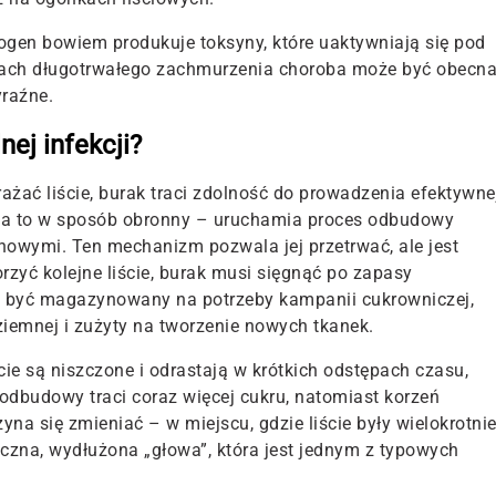
gen bowiem produkuje toksyny, które uaktywniają się pod
sach długotrwałego zachmurzenia choroba może być obecna
yraźne.
nej infekcji?
żać liście, burak traci zdolność do prowadzenia efektywne
e na to w sposób obronny – uruchamia proces odbudowy
e nowymi. Ten mechanizm pozwala jej przetrwać, ale jest
zyć kolejne liście, burak musi sięgnąć po zapasy
en być magazynowany na potrzeby kampanii cukrowniczej,
ziemnej i zużyty na tworzenie nowych tkanek.
iście są niszczone i odrastają w krótkich odstępach czasu,
odbudowy traci coraz więcej cukru, natomiast korzeń
zyna się zmieniać – w miejscu, gdzie liście były wielokrotni
yczna, wydłużona „głowa”, która jest jednym z typowych