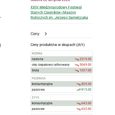
XXIV Międzynarodowy Festiwal
Starych Ciągników i Maszyn
,
Rolniczych im. Jerzego Samelczaka
Ceny
j
Ceny produktów w skupach (zł/t)
RZEPAK
nasiona
2319.00
olej rzepakowy rafinowany
5049.00
śruta
1037.00
PSZENICA
konsumpcyjna
820.00
paszowa
815.00
e
ŻYTO
konsumpcyjne
643.00
paszowe
632.00