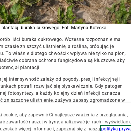
plantacji buraka cukrowego. Fot. Martyna Kotecka
horób liści buraka cukrowego. Wczesne rozpoznanie ma
czasie zniszczyć ulistnienie, a roślina, próbując je
. To właśnie dlatego chwościk wpływa nie tylko na plon,
właściwie dobrana ochrona fungicydowa są kluczowe, aby
tencjał plantacji.
jej intensywność zależy od pogody, presji infekcyjnej i
runkach potrafi rozwijać się błyskawicznie. Gdy patogen
wnej fotosyntezy, a każdy kolejny dzień infekcji oznacza
ać zniszczone ulistnienie, zużywa zapasy zgromadzone w
n być magazynowany do zbioru.
i cookie, aby zapewnić Ci najlepsze wrażenia z przeglądania,
ać zawartość naszej witryny, analizować jej ruch i wyświetlać
uzyskać więcej informacji, zapoznaj się z naszą
polityką pryw