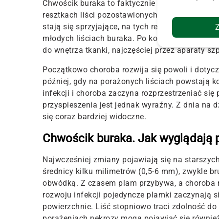
Chwościk buraka to faktycznie niezwykle groźn
resztkach liści pozostawionych na polu oraz n
stają się sprzyjające, na tych resztkach tworzą 
młodych liściach buraka. Po kontakcie z wilgotn
do wnętrza tkanki, najczęściej przez aparaty sz
Początkowo choroba rozwija się powoli i dotyczy
później, gdy na porażonych liściach powstają k
infekcji i choroba zaczyna rozprzestrzeniać si
przyspieszenia jest jednak wyraźny. Z dnia na d
się coraz bardziej widoczne.
Chwościk buraka. Jak wyglądają 
Najwcześniej zmiany pojawiają się na starszych
średnicy kilku milimetrów (0,5-6 mm), zwykle 
obwódką. Z czasem plam przybywa, a choroba n
rozwoju infekcji pojedyncze plamki zaczynają s
powierzchnie. Liść stopniowo traci zdolność do 
porażeniach nekrozy mogą pojawiać się równie