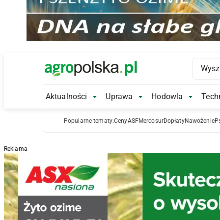
Main Logo
Aktualności
Uprawa
Hodowla
Techn
Aktualności Submenu
Uprawa Submenu
Hodowl
Popularne tematy:
Ceny
ASF
Mercosur
Dopłaty
Nawożenie
P
Reklama