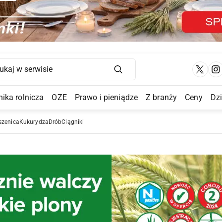
Main Navigation
ika rolnicza
OZE
Prawo i pieniądze
Z branży
Ceny
Dz
a Submenu
szenica
Kukurydza
Drób
Ciągniki