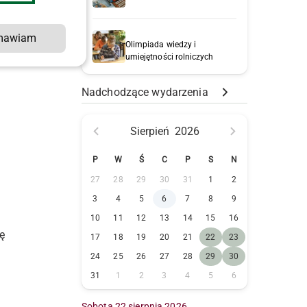
mawiam
Olimpiada wiedzy i
umiejętności rolniczych
Nadchodzące wydarzenia
Sierpień
2026
P
W
Ś
C
P
S
N
27
28
29
30
31
1
2
3
4
5
6
7
8
9
10
11
12
13
14
15
16
ę
17
18
19
20
21
22
23
24
25
26
27
28
29
30
31
1
2
3
4
5
6
Sobota 22 sierpnia 2026