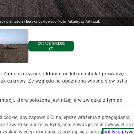
zyscy plantatorzy buraka cukrowego. Foto_Arkadiusz_Artyszak
ZOBACZ GALERIĘ
(7)
 Zamojszczyźnie, z którym od kilkunastu lat prowadzę
rak cukrowy. Ze względu na opóźnioną wiosną siew był o
ntacji, która położona jest niżej, a w związku z tym po
dłużej utrzymywało się na niej większe uwilgotnienie.
ą rolę, dlatego odczekał dwa dni aż wilgotność gleby będzie
i cookie, aby zapewnić Ci najlepsze wrażenia z przeglądania,
ać zawartość naszej witryny, analizować jej ruch i wyświetlać
uzyskać więcej informacji, zapoznaj się z naszą
polityką pryw
ologii bezorkowej i jak na razie jest zadowolony z rezygnacj