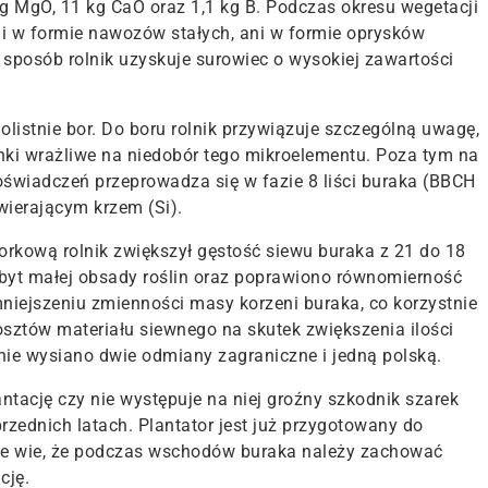
g MgO, 11 kg CaO oraz 1,1 kg B. Podczas okresu wegetacji
i w formie nawozów stałych, ani w formie oprysków
posób rolnik uzyskuje surowiec o wysokiej zawartości
olistnie bor. Do boru rolnik przywiązuje szczególną uwagę,
unki wrażliwe na niedobór tego mikroelementu. Poza tym na
 doświadczeń przeprowadza się w fazie 8 liści buraka (BBCH
ierającym krzem (Si).
rkową rolnik zwiększył gęstość siewu buraka z 21 do 18
byt małej obsady roślin oraz poprawiono równomierność
zmniejszeniu zmienności masy korzeni buraka, co korzystnie
osztów materiału siewnego na skutek zwiększenia ilości
nie wysiano dwie odmiany zagraniczne i jedną polską.
tację czy nie występuje na niej groźny szkodnik szarek
zednich latach. Plantator jest już przygotowany do
ze wie, że podczas wschodów buraka należy zachować
antację.