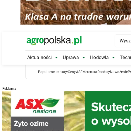
Main Logo
Aktualności
Uprawa
Hodowla
Techn
Aktualności Submenu
Uprawa Submenu
Hodowl
Popularne tematy:
Ceny
ASF
Mercosur
Dopłaty
Nawożenie
P
Reklama