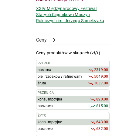
XXIV Międzynarodowy Festiwal
Starych Ciągników i Maszyn
Rolniczych im. Jerzego Samelczaka
Ceny
Ceny produktów w skupach (zł/t)
RZEPAK
nasiona
2319.00
olej rzepakowy rafinowany
5049.00
śruta
1037.00
PSZENICA
konsumpcyjna
820.00
paszowa
815.00
ŻYTO
konsumpcyjne
643.00
paszowe
632.00