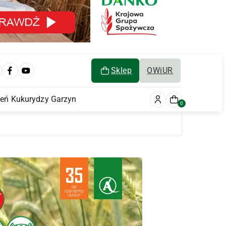
Sklep
OWiUR
ień Kukurydzy Garzyn
0