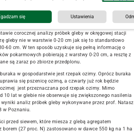
ykonuje płytką uprawę pożniwną agregatem ścierniskowym.
elu wymieszania nawozu wieloskładnikowego zawierającego
Zgadzam się
Ustawienia
Od
uje na większej głębokości.
awie corocznej analizy próbek gleby w okręgowej stacji
zę gleby nie w warstwie 0-20 cm jak się to standardowo
30-60 cm. W ten sposób uzyskuje się pełną informację o
ników pokarmowych pobierają z warstwy 0-20 cm, a resztę z
rane są zaraz po zbiorze przedplonu.
buraka w gospodarstwie jest rzepak ozimy. Oprócz buraka
prawia się pszenicę ozimą, a czwarty już rok będzie
 ozimej jest przeznaczana pod rzepak ozimy. Mimo
 10 lat w glebie nie obserwuje się zwiększonego nasilenia
wyniki analiz próbek gleby wykonywane przez prof. Natasz
IB w Poznaniu.
ci przed siewem, które miesza z glebą agregatem
z borem (27 proc. N) zastosowano w dawce 550 kg na 1 ha