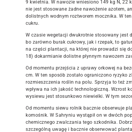
9 kwietnia. W nawozie wniesiono 149 kg N, 22 k
nie jest stosowane żadne nawożenie azotem, an
dolistnych wodnym roztworem mocznika. W ten s
cukru.
W czasie wegetacji dwukrotnie stosowany jest d
bo zarówno burak cukrowy, jak i rzepak, to gat
na części plantacji, na której nie prowadzi się
18) dokarmianie dolistne płynnym nawozem zaw
Od momentu przejścia z uprawy orkowej na bezo
cm. W ten sposób zostało ograniczono ryzyko z
rozmieszczenia roślin na polu. Sprzyja to też 
wpływa na ich jakość technologiczną. Wzrost k
wysiewu jest stosunkowo niewielki. W tym sezo
Od momentu siewu rolnik bacznie obserwuje plan
komośnik. W Sahryniu wystąpił on w dwóch popr
chemicznego zwalczania tego szkodnika. Dobr
szczególną uwagę i bacznie obserwować pl