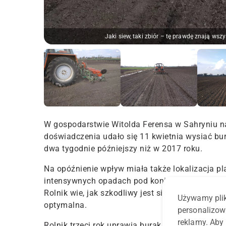
Jaki siew, taki zbiór – tę prawdę znają ws
W gospodarstwie Witolda Ferensa w Sahryniu na
doświadczenia udało się 11 kwietnia wysiać bu
dwa tygodnie późniejszy niż w 2017 roku.
Na opóźnienie wpływ miała także lokalizacja pla
intensywnych opadach pod koniec zeszłego roku 
Rolnik wie, jak szkodliwy jest siew w zbyt mokr
Używamy plik
optymalna.
personalizow
reklamy. Aby 
Rolnik trzeci rok uprawia burak cukrowy w techn