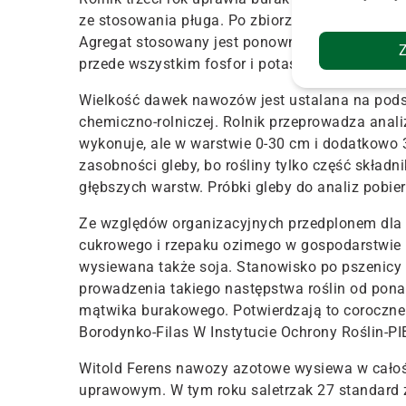
ze stosowania pługa. Po zbiorze przedplonu w
Agregat stosowany jest ponownie jesienią w c
przede wszystkim fosfor i potas i wówczas prac
Wielkość dawek nawozów jest ustalana na podst
chemiczno-rolniczej. Rolnik przeprowadza anali
wykonuje, ale w warstwie 0-30 cm i dodatkowo 
zasobności gleby, bo rośliny tylko część skład
głębszych warstw. Próbki gleby do analiz pobie
Ze względów organizacyjnych przedplonem dla 
cukrowego i rzepaku ozimego w gospodarstwie u
wysiewana także soja. Stanowisko po pszenicy
prowadzenia takiego następstwa roślin od ponad
mątwika burakowego. Potwierdzają to coroczne 
Borodynko-Filas W Instytucie Ochrony Roślin-P
Witold Ferens nawozy azotowe wysiewa w całoś
uprawowym. W tym roku saletrzak 27 standard 