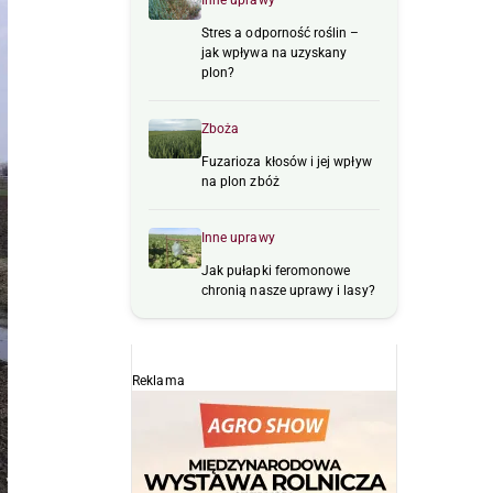
Inne uprawy
Stres a odporność roślin –
jak wpływa na uzyskany
plon?
Zboża
Fuzarioza kłosów i jej wpływ
na plon zbóż
Inne uprawy
Jak pułapki feromonowe
chronią nasze uprawy i lasy?
Reklama