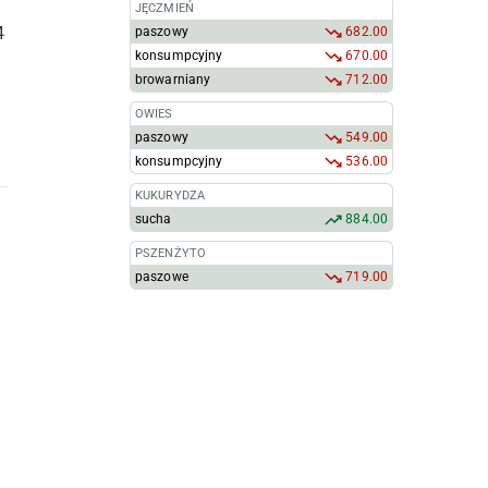
JĘCZMIEŃ
4
paszowy
682.00
konsumpcyjny
670.00
browarniany
712.00
OWIES
paszowy
549.00
konsumpcyjny
536.00
KUKURYDZA
sucha
884.00
PSZENŻYTO
paszowe
719.00