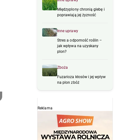
Inne uprawy
Międzyplony chronią glebę i
poprawiają jej żyzność
Inne uprawy
Stres a odporność roślin –
jak wpływa na uzyskany
plon?
Zboża
Fuzarioza kłosów i jej wpływ
na plon zbóż
Reklama
ć