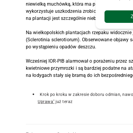
niewielką muchówką, która ma problemy z przebici
wykorzystuje uszkodzenia zrobione wcześniej pr
na plantacji jest szczególnie niebezpieczna.
Na wielkopolskich plantacjach rzepaku widocznie j
(Sclerotinia sclerotiorum). Obserwowane objawy s
po wystąpieniu opadów deszczu.
Wcześniej IOR-PIB alarmował o porażeniu przez szar
kwietniowe przymrozki i są bardziej podatne na a
na łodygach stały się bramą do ich bezpośrednieg
Krok po kroku w zakresie doboru odmian, nawo
Uprawa"
już teraz