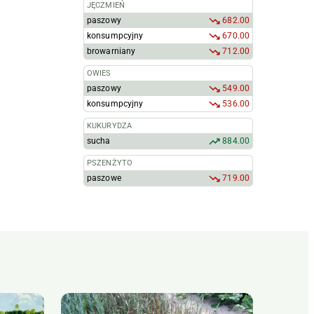
JĘCZMIEŃ
paszowy
682.00
konsumpcyjny
670.00
browarniany
712.00
OWIES
paszowy
549.00
konsumpcyjny
536.00
KUKURYDZA
sucha
884.00
PSZENŻYTO
paszowe
719.00