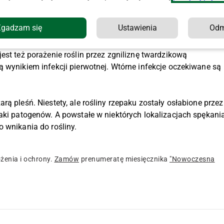
em łuszczyny, żeby w środku złożyć jaja. Stąd niejednokrotnie
zez chowacza podobnika. Dlatego obecność obydwu szkodnikó
Zgadzam się
Ustawienia
Od
est też porażenie roślin przez zgniliznę twardzikową
ą wynikiem infekcji pierwotnej. Wtórne infekcje oczekiwane są
ą pleśń. Niestety, ale rośliny rzepaku zostały osłabione przez
taki patogenów. A powstałe w niektórych lokalizacjach spękani
o wnikania do rośliny.
żenia i ochrony.
Zamów
prenumeratę miesięcznika
"Nowoczesna