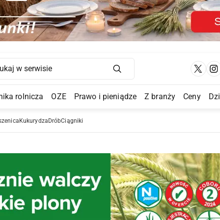
Main Navigation
ika rolnicza
OZE
Prawo i pieniądze
Z branży
Ceny
Dz
a Submenu
szenica
Kukurydza
Drób
Ciągniki