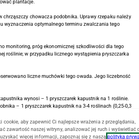
rować plantacje.
 chrząszczy chowacza podobnika. Uprawy rzepaku należy
elu wyznaczenia optymalnego terminu zwalczania tego
no monitoring, próg ekonomicznej szkodliwości dla tego
ej roślinie; w przypadku licznego wystąpienia pryszczarka
obserwowano liczne muchówki tego owada. Jego liczebność
apustnika wynosi – 1 pryszczarek kapustnik na 1 roślinie.
nika – 1 pryszczarek kapustnik na 3-4 roślinach (0,25-0,3
nież stwierdzenie średnio 5 uszkodzonych łuszczyn na 1
i cookie, aby zapewnić Ci najlepsze wrażenia z przeglądania,
ać zawartość naszej witryny, analizować jej ruch i wyświetlać
ana para szkodników w uprawie rzepaku. Ten drugi jest
uzyskać więcej informacji, zapoznaj się z naszą
polityką pryw