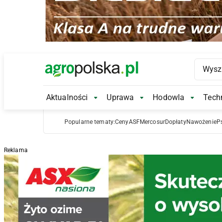
Main Logo
Aktualności
Uprawa
Hodowla
Techn
Aktualności Submenu
Uprawa Submenu
Hodowl
Popularne tematy:
Ceny
ASF
Mercosur
Dopłaty
Nawożenie
P
Reklama