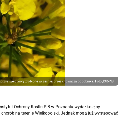
ykorzystuje otwory zrobione wcześniej przez chowacza podobnika. Foto_IOR-PIB
 Instytut Ochrony Roślin-PIB w Poznaniu wydał kolejny
chorób na terenie Wielkopolski. Jednak mogą już występowa