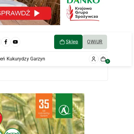
Sklep
OWiUR
ień Kukurydzy Garzyn
0