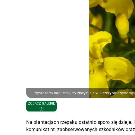
Pryszczarek kapustnik, by złożyć jaja w łuszczynie często w
ZOBACZ GALERIĘ
(1)
Na plantacjach rzepaku ostatnio sporo się dzieje.
komunikat nt. zaobserwowanych szkodników oraz 