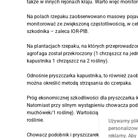
także w innych rejonach kraju. Warto więc monito
Na polach rzepaku zaobserwowano masowy pojaw
monitorować ze zwiększoną częstotliwością, w c
szkodnika – zaleca IOR-PIB.
Na plantacjach rzepaku, na których przeprowadzo
agrofaga został przekroczony (1 chrząszcz na jedn
kapustnika 1 chrząszcz na 2 rośliny).
Odnośnie pryszczarka kapustnika, to również za
można określić metodą strząsania do czerpaka.
Próg ekonomicznej szkodliwości dla pryszczarka k
Natomiast przy silnym wystąpieniu chowacza podob
muchówek/1 roślinę). Wartością progową jest rów
roślinie.
Używamy plik
personalizow
Chowacz podobnik i pryszczarek kapustnik, to zgr
reklamy. Aby 