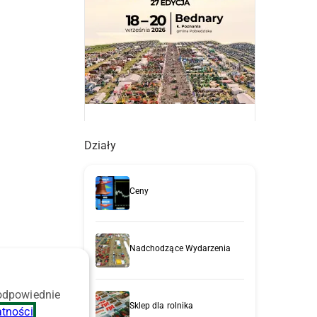
Działy
Ceny
Nadchodzące Wydarzenia
 odpowiednie
Sklep dla rolnika
atności
.