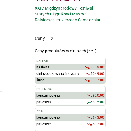
XXIV Międzynarodowy Festiwal
Starych Ciągników i Maszyn
Rolniczych im. Jerzego Samelczaka
Ceny
Ceny produktów w skupach (zł/t)
RZEPAK
nasiona
2319.00
olej rzepakowy rafinowany
5049.00
śruta
1037.00
PSZENICA
konsumpcyjna
820.00
paszowa
815.00
ŻYTO
konsumpcyjne
643.00
paszowe
632.00