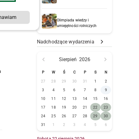
w
mawiam
Olimpiada wiedzy i
umiejętności rolniczych
Nadchodzące wydarzenia
Sierpień
2026
a
P
W
Ś
C
P
S
N
27
28
29
30
31
1
2
3
4
5
6
7
8
9
10
11
12
13
14
15
16
17
18
19
20
21
22
23
24
25
26
27
28
29
30
31
1
2
3
4
5
6
Sobota 22 sierpnia 2026