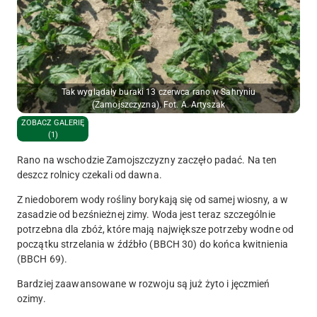
Tak wyglądały buraki 13 czerwca rano w Sahryniu
(Zamojszczyzna). Fot. A. Artyszak
ZOBACZ GALERIĘ
(1)
Rano na wschodzie Zamojszczyzny zaczęło padać. Na ten
deszcz rolnicy czekali od dawna.
Z niedoborem wody rośliny borykają się od samej wiosny, a w
zasadzie od bezśnieżnej zimy. Woda jest teraz szczególnie
potrzebna dla zbóż, które mają największe potrzeby wodne od
początku strzelania w źdźbło (BBCH 30) do końca kwitnienia
(BBCH 69).
Bardziej zaawansowane w rozwoju są już żyto i jęczmień
ozimy.