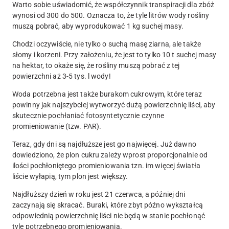
Warto sobie uświadomić, że współczynnik transpiracji dla zbóż
wynosi od 300 do 500. Oznacza to, że tyle litrów wody rośliny
muszą pobrać, aby wyprodukować 1 kg suchej masy.
Chodzi oczywiście, nie tylko o suchą masę ziarna, ale także
słomy i korzeni. Przy założeniu, że jest to tylko 10 t suchej masy
na hektar, to okaże się, że rośliny muszą pobrać z tej
powierzchni aż 3-5 tys. l wody!
Woda potrzebna jest także burakom cukrowym, które teraz
powinny jak najszybciej wytworzyć dużą powierzchnię liści, aby
skutecznie pochłaniać fotosyntetycznie czynne
promieniowanie (tzw. PAR).
Teraz, gdy dni są najdłuższe jest go najwięcej. Już dawno
dowiedziono, że plon cukru zależy wprost proporcjonalnie od
ilości pochłoniętego promieniowania tzn. im więcej światła
liście wyłapią, tym plon jest większy.
Najdłuższy dzień w roku jest 21 czerwca, a później dni
zaczynają się skracać. Buraki, które zbyt późno wykształcą
odpowiednią powierzchnię liści nie będą w stanie pochłonąć
tyle potrzebnego promieniowania.