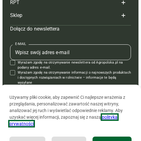
RPT
Reklama
Hoduj z głową bydło
Sklep
Tagi
Hoduj z głową świnie
Redakcja
Dołącz do newslettera
Mapa serwisu
Prenumerata
Prenumerata
Czasopisma i prenumerata
Kontakt
Redakcja
Reklama
Książki
E-MAIL
Regulamin
Kontakt
Kontakt
Regulamin
Wyrażam zgodę na otrzymywanie newslettera od Agropolska.pl na
Polityka prywatności
Reklama
Krzyżówki
podany adres e-mail.
Wyrażam zgodę na otrzymywanie informacji o najnowszych produktach
i dostępnych rozwiązaniach w rolnictwie – informacje te będą
wysyłane
od APRA sp. z o.o. w imieniu partnerów.
Używamy pliki cookie, aby zapewnić Ci najlepsze wrażenia z
przeglądania, personalizować zawartość naszej witryny,
analizować jej ruch i wyświetlać odpowiednie reklamy. Aby
uzyskać więcej informacji, zapoznaj się z naszą
polityką
prywatności
.