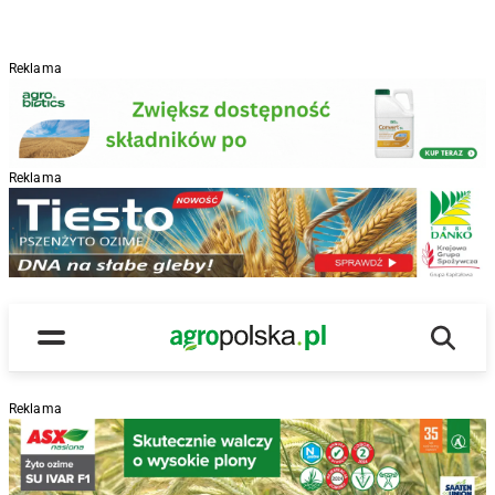
Reklama
Reklama
R
Wyszu
Main Logo
Menu
Reklama