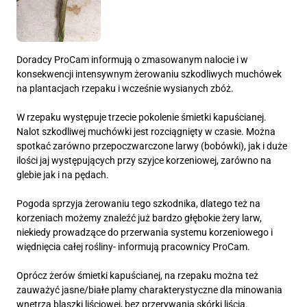
Doradcy ProCam informują o zmasowanym nalocie i w
konsekwencji intensywnym żerowaniu szkodliwych muchówek
na plantacjach rzepaku i wcześnie wysianych zbóż.
W rzepaku występuje trzecie pokolenie śmietki kapuścianej.
Nalot szkodliwej muchówki jest rozciągnięty w czasie. Można
spotkać zarówno przepoczwarczone larwy (bobówki), jak i duże
ilości jaj występujących przy szyjce korzeniowej, zarówno na
glebie jak i na pędach.
Pogoda sprzyja żerowaniu tego szkodnika, dlatego też na
korzeniach możemy znaleźć już bardzo głębokie żery larw,
niekiedy prowadzące do przerwania systemu korzeniowego i
więdnięcia całej rośliny- informują pracownicy ProCam.
Oprócz żerów śmietki kapuścianej, na rzepaku można też
zauważyć jasne/białe plamy charakterystyczne dla minowania
wnętrza blaszki liściowej, bez przerywania skórki liścia.