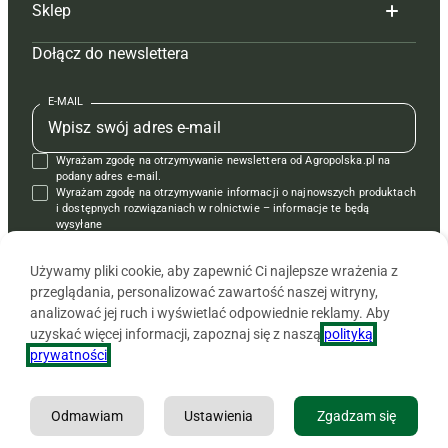
Sklep
Tagi
Hoduj z głową świnie
Redakcja
Dołącz do newslettera
Mapa serwisu
Prenumerata
Prenumerata
Czasopisma i prenumerata
Kontakt
Redakcja
Reklama
Książki
E-MAIL
Regulamin
Kontakt
Kontakt
Regulamin
Wyrażam zgodę na otrzymywanie newslettera od Agropolska.pl na
Polityka prywatności
Reklama
Krzyżówki
podany adres e-mail.
Wyrażam zgodę na otrzymywanie informacji o najnowszych produktach
i dostępnych rozwiązaniach w rolnictwie – informacje te będą
wysyłane
od APRA sp. z o.o. w imieniu partnerów.
Używamy pliki cookie, aby zapewnić Ci najlepsze wrażenia z
przeglądania, personalizować zawartość naszej witryny,
analizować jej ruch i wyświetlać odpowiednie reklamy. Aby
uzyskać więcej informacji, zapoznaj się z naszą
polityką
prywatności
.
Odmawiam
Ustawienia
Zgadzam się
Copyright © 2026 Agencja Promocji Rolnictwa i Agrobiznesu APRA