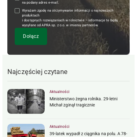
na podany adres e-mail.
Wyrażam zgodę na otrzymywanie informacji o najnowszych
produktach
i dostępnych rozwiązaniach w rolnictwie – informacje te będą
wysyłane od APRA sp. z o.o. w imieniu partnerów.
Najczęściej czytane
Aktualności
Ministerstwo żegna rolnika. 29-letni
Michał zginął tragicznie
Aktualności
39-latek wypadł z ciągnika na polu. A 78-