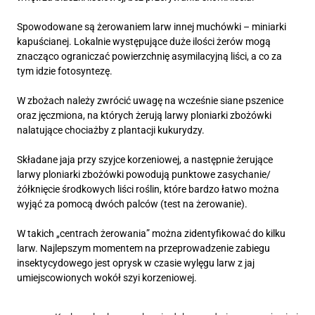
Spowodowane są żerowaniem larw innej muchówki – miniarki
kapuścianej. Lokalnie występujące duże ilości żerów mogą
znacząco ograniczać powierzchnię asymilacyjną liści, a co za
tym idzie fotosyntezę.
W zbożach należy zwrócić uwagę na wcześnie siane pszenice
oraz jęczmiona, na których żerują larwy ploniarki zbożówki
nalatujące chociażby z plantacji kukurydzy.
Składane jaja przy szyjce korzeniowej, a następnie żerujące
larwy ploniarki zbożówki powodują punktowe zasychanie/
żółknięcie środkowych liści roślin, które bardzo łatwo można
wyjąć za pomocą dwóch palców (test na żerowanie).
W takich „centrach żerowania” można zidentyfikować do kilku
larw. Najlepszym momentem na przeprowadzenie zabiegu
insektycydowego jest oprysk w czasie wylęgu larw z jaj
umiejscowionych wokół szyi korzeniowej.