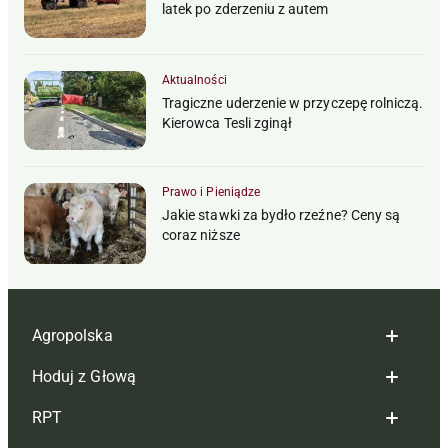
latek po zderzeniu z autem
Aktualności
Tragiczne uderzenie w przyczepę rolniczą.
Kierowca Tesli zginął
Prawo i Pieniądze
Jakie stawki za bydło rzeźne? Ceny są
coraz niższe
Agropolska
Hoduj z Głową
Redakcja
RPT
Reklama
Hoduj z głową bydło