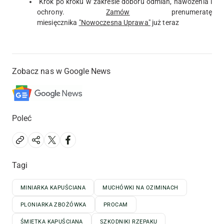
Krok po kroku w zakresie doboru odmian, nawożenia i
ochrony.
Zamów
prenumeratę
miesięcznika
"Nowoczesna Uprawa"
już teraz
Zobacz nas w Google News
Poleć
Tagi
MINIARKA KAPUŚCIANA
MUCHÓWKI NA OZIMINACH
PLONIARKA ZBOŻÓWKA
PROCAM
ŚMIETKA KAPUŚCIANA
SZKODNIKI RZEPAKU