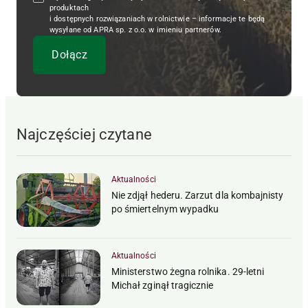
produktach
i dostępnych rozwiązaniach w rolnictwie – informacje te będą
wysyłane od APRA sp. z o.o. w imieniu partnerów.
Najczęściej czytane
Aktualności
Nie zdjął hederu. Zarzut dla kombajnisty
po śmiertelnym wypadku
Aktualności
Ministerstwo żegna rolnika. 29-letni
Michał zginął tragicznie