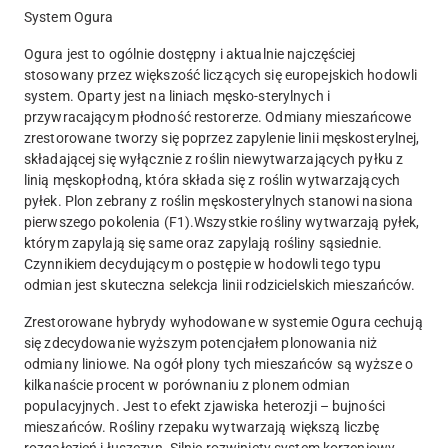
System Ogura
Ogura jest to ogólnie dostępny i aktualnie najczęściej
stosowany przez większość liczących się europejskich hodowli
system. Oparty jest na liniach męsko-sterylnych i
przywracającym płodność restorerze. Odmiany mieszańcowe
zrestorowane tworzy się poprzez zapylenie linii męskosterylnej,
składającej się wyłącznie z roślin niewytwarzających pyłku z
linią męskopłodną, która składa się z roślin wytwarzających
pyłek. Plon zebrany z roślin męskosterylnych stanowi nasiona
pierwszego pokolenia (F1).Wszystkie rośliny wytwarzają pyłek,
którym zapylają się same oraz zapylają rośliny sąsiednie.
Czynnikiem decydującym o postępie w hodowli tego typu
odmian jest skuteczna selekcja linii rodzicielskich mieszańców.
Zrestorowane hybrydy wyhodowane w systemie Ogura cechują
się zdecydowanie wyższym potencjałem plonowania niż
odmiany liniowe. Na ogół plony tych mieszańców są wyższe o
kilkanaście procent w porównaniu z plonem odmian
populacyjnych. Jest to efekt zjawiska heterozji – bujności
mieszańców. Rośliny rzepaku wytwarzają większą liczbę