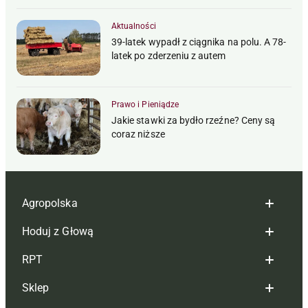
Aktualności
39-latek wypadł z ciągnika na polu. A 78-
latek po zderzeniu z autem
Prawo i Pieniądze
Jakie stawki za bydło rzeźne? Ceny są
coraz niższe
Agropolska
Hoduj z Głową
Redakcja
RPT
Reklama
Hoduj z głową bydło
Sklep
Tagi
Hoduj z głową świnie
Redakcja