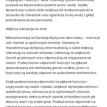
rozgałęzień i łuszczyn. Silnie rozwinięty system korzeniowy
pozwala na lepsze wykorzystanie azotu i wody. Szybki,
dynamiczny rozwój roślin zwiększa ich konkurencyjność w
stosunku do chwastów oraz ogranicza straty wody z gleby
powodowane przez parowanie.
Większa tolerancja na stres
Mieszańce mają też bardziej elastyczne okno siewu – można je
siać również w opóźnionym terminie. Odmiany te
charakteryzują się lepszą zimotrwałością, a także większą
tolerancją na warunki stresowe, tolerancją na większość
chorób grzybowych oraz odpornością na osypywanie się
nasion. Podwyższona odporność łuszczyn na pękanie
spowodowana jest domieszką genów rzodkwi, przez co
łuszczyny są bardziej odporne na uszkodzenia mechaniczne.
Dzięki podwyższonej odporności na pękanie łuszczyn i
osypywanie się nasion rzepaku zwiększa się bezpieczeństwo i
stabilność plonu, zwłaszcza przy opóźnionych zbiorach,
występowaniu niekorzystnych zjawisk atmosferycznych jak
deszcze, wiatr czy średni grad. Podwyższona odporność na
pękanie łuszczyn i osypywanie się nasion stanowi efektywną