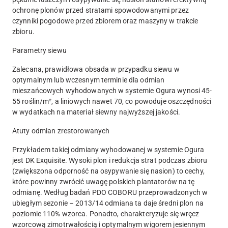
ochronę plonów przed stratami spowodowanymi przez
czynniki pogodowe przed zbiorem oraz maszyny w trakcie
zbioru.
Parametry siewu
Zalecana, prawidłowa obsada w przypadku siewu w
optymalnym lub wczesnym terminie dla odmian
mieszańcowych wyhodowanych w systemie Ogura wynosi 45-
55 roślin/m², a liniowych nawet 70, co powoduje oszczędności
w wydatkach na materiał siewny najwyższej jakości.
Atuty odmian zrestorowanych
Przykładem takiej odmiany wyhodowanej w systemie Ogura
jest DK Exquisite. Wysoki plon i redukcja strat podczas zbioru
(zwiększona odporność na osypywanie się nasion) to cechy,
które powinny zwrócić uwagę polskich plantatorów na tę
odmianę. Według badań PDO COBORU przeprowadzonych w
ubiegłym sezonie – 2013/14 odmiana ta daje średni plon na
poziomie 110% wzorca. Ponadto, charakteryzuje się wręcz
wzorcową zimotrwałością i optymalnym wigorem jesiennym