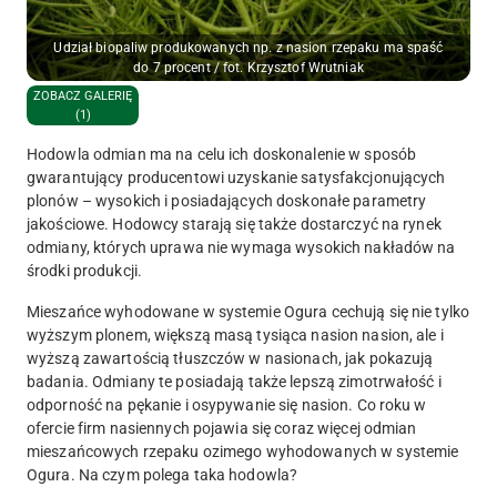
Udział biopaliw produkowanych np. z nasion rzepaku ma spaść
do 7 procent / fot. Krzysztof Wrutniak
ZOBACZ GALERIĘ
(1)
Hodowla odmian ma na celu ich doskonalenie w sposób
gwarantujący producentowi uzyskanie satysfakcjonujących
plonów – wysokich i posiadających doskonałe parametry
jakościowe. Hodowcy starają się także dostarczyć na rynek
odmiany, których uprawa nie wymaga wysokich nakładów na
środki produkcji.
Mieszańce wyhodowane w systemie Ogura cechują się nie tylko
wyższym plonem, większą masą tysiąca nasion nasion, ale i
wyższą zawartością tłuszczów w nasionach, jak pokazują
badania. Odmiany te posiadają także lepszą zimotrwałość i
odporność na pękanie i osypywanie się nasion. Co roku w
ofercie firm nasiennych pojawia się coraz więcej odmian
mieszańcowych rzepaku ozimego wyhodowanych w systemie
Ogura. Na czym polega taka hodowla?