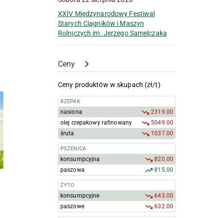
XXIV Międzynarodowy Festiwal
Starych Ciągników i Maszyn
Rolniczych im. Jerzego Samelczaka
Ceny
Ceny produktów w skupach (zł/t)
RZEPAK
nasiona
2319.00
olej rzepakowy rafinowany
5049.00
śruta
1037.00
PSZENICA
konsumpcyjna
820.00
paszowa
815.00
ŻYTO
konsumpcyjne
643.00
paszowe
632.00