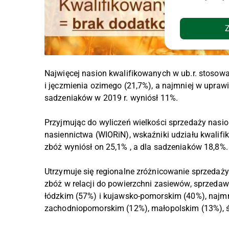
Najwięcej nasion kwalifikowanych w ub.r. stosowan
i jęczmienia ozimego (21,7%), a najmniej w uprawi
sadzeniaków w 2019 r. wyniósł 11%.
Przyjmując do wyliczeń wielkości sprzedaży nasio
nasiennictwa (WIORiN), wskaźniki udziału kwalifi
zbóż wyniósł on 25,1% , a dla sadzeniaków 18,8%.
Utrzymuje się regionalne zróżnicowanie sprzedaż
zbóż w relacji do powierzchni zasiewów, sprzeda
łódzkim (57%) i kujawsko-pomorskim (40%), najm
zachodniopomorskim (12%), małopolskim (13%), ś