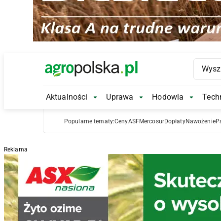
Main Logo
Aktualności
Uprawa
Hodowla
Techn
Aktualności Submenu
Uprawa Submenu
Hodowl
Popularne tematy:
Ceny
ASF
Mercosur
Dopłaty
Nawożenie
P
Reklama