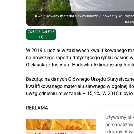
Kwalifikowany materiał siewny należy kupować tylko i wy
nasie
ZOBACZ GALERIĘ
(1)
W 2019 r. udział w zasiewach kwalifikowanego ma
najnowszego raportu dotyczącego rynku nasion w
Oleksiaka z Instytutu Hodowli i Aklimatyzacji Roś
Bazując na danych Głównego Urzędu Statystyczneg
kwalifikowanego materiału siewnego w ogólnej ilo
uwzględnieniu mieszanek – 15,4%. W 2018 r. było
REKLAMA
Używamy plik
personalizow
reklamy. Aby 