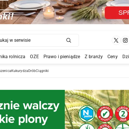
Main Navigation
ika rolnicza
OZE
Prawo i pieniądze
Z branży
Ceny
Dz
a Submenu
szenica
Kukurydza
Drób
Ciągniki