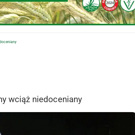
edoceniany
ny wciąż niedoceniany