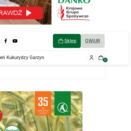
Sklep
OWiUR
ień Kukurydzy Garzyn
0