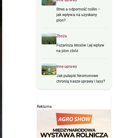
Inne uprawy
Stres a odporność roślin –
jak wpływa na uzyskany
plon?
Zboża
Fuzarioza kłosów i jej wpływ
na plon zbóż
Inne uprawy
Jak pułapki feromonowe
chronią nasze uprawy i lasy?
Reklama