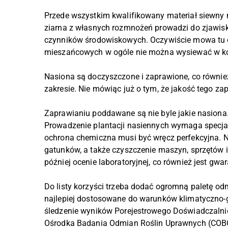
Przede wszystkim kwalifikowany materiał siewny
ziarna z własnych rozmnożeń prowadzi do zjawisk
czynników środowiskowych. Oczywiście mowa tu 
mieszańcowych w ogóle nie można wysiewać w kol
Nasiona są doczyszczone i zaprawione, co również
zakresie. Nie mówiąc już o tym, że jakość tego zap
Zaprawianiu poddawane są nie byle jakie nasiona
Prowadzenie plantacji nasiennych wymaga specjali
ochrona chemiczna musi być wręcz perfekcyjna. Ni
gatunków, a także czyszczenie maszyn, sprzętów 
później ocenie laboratoryjnej, co również jest gw
Do listy korzyści trzeba dodać ogromną paletę o
najlepiej dostosowane do warunków klimatyczno-
śledzenie wyników Porejestrowego Doświadczalni
Ośrodka Badania Odmian Roślin Uprawnych (COBO