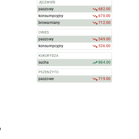
JĘCZMIEŃ
paszowy
682.00
konsumpcyjny
670.00
browarniany
712.00
OWIES
paszowy
549.00
konsumpcyjny
536.00
.
KUKURYDZA
sucha
884.00
.
PSZENŻYTO
paszowe
719.00
o