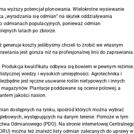
 ma wyższy potencjał plonowania. Wielokrotne wysiewanie
a „wyradzania się odmian” na skutek oddziaływania
o odmianach populacyjnych, ponieważ odmian
ejnych latach po zbiorze.
 generuje koszty jeślibyśmy chcieli to zrobić we własnym
rawiania jest gorsza niż na profesjonalnej linii do zaprawiania
. Produkcja kwalifikatu odbywa się bowiem w pewnym reżimie
stycznej wiedzy i wysokich umiejętności. Agrotechnika i
ezbędne jest ręczne usuwanie roślin nietypowych i innych
i magazynów. Plantacje poddawane są ocenie polowej, a
arantem jakości nasion.
dmian dostępnych na rynku, spośród których można wybrać
glebowych, występujących na danym terenie. Pomoże w tym
ctwa Odmianowego (PDO). Na stronie internetowej Centralneg
RU) można też znaleźć listy odmian zalecanych do uprawy w