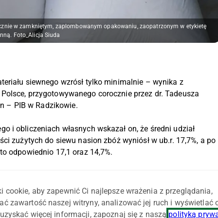
łącznie w zamkniętym, zaplombowanym opakowaniu, zaopatrzonym w etykietę
nną. Foto_Alicja Siuda
teriału siewnego wzrósł tylko minimalnie – wynika z
 Polsce, przygotowywanego corocznie przez dr. Tadeusza
lin – PIB w Radzikowie.
o i obliczeniach własnych wskazał on, że średni udział
ści zużytych do siewu nasion zbóż wyniósł w ub.r. 17,7%, a po
 to odpowiednio 17,1 oraz 14,7%.
i cookie, aby zapewnić Ci najlepsze wrażenia z przeglądania,
ać zawartość naszej witryny, analizować jej ruch i wyświetlać
uzyskać więcej informacji, zapoznaj się z naszą
polityką pryw