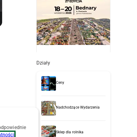
Działy
Ceny
Nadchodzące Wydarzenia
 odpowiednie
Sklep dla rolnika
atności
.