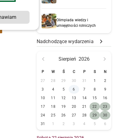
mawiam
Olimpiada wiedzy i
umiejętności rolniczych
Nadchodzące wydarzenia
)
Sierpień
2026
P
W
Ś
C
P
S
N
27
28
29
30
31
1
2
3
4
5
6
7
8
9
10
11
12
13
14
15
16
17
18
19
20
21
22
23
24
25
26
27
28
29
30
31
1
2
3
4
5
6
Sobota 22 sierpnia 2026