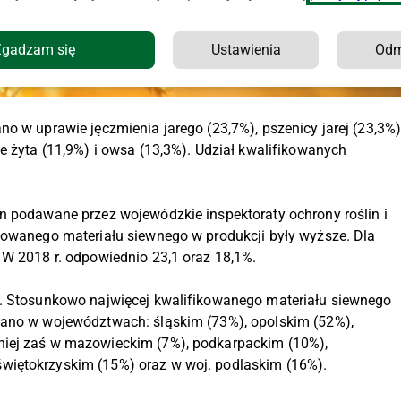
Zgadzam się
Ustawienia
Od
o w uprawie jęczmienia jarego (23,7%), pszenicy jarej (23,3%
e żyta (11,9%) i owsa (13,3%). Udział kwalifikowanych
n podawane przez wojewódzkie inspektoraty ochrony roślin i
kowanego materiału siewnego w produkcji były wyższe. Dla
 W 2018 r. odpowiednio 23,1 oraz 18,1%.
y. Stosunkowo najwięcej kwalifikowanego materiału siewnego
wano w województwach: śląskim (73%), opolskim (52%),
niej zaś w mazowieckim (7%), podkarpackim (10%),
więtokrzyskim (15%) oraz w woj. podlaskim (16%).