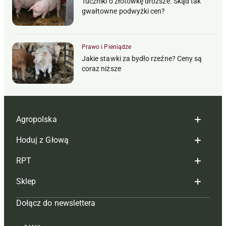
Tuczniki o złotówkę droższe. Skąd tak
gwałtowne podwyżki cen?
Prawo i Pieniądze
Jakie stawki za bydło rzeźne? Ceny są
coraz niższe
Agropolska
Hoduj z Głową
Redakcja
RPT
Reklama
Hoduj z głową bydło
Sklep
Tagi
Hoduj z głową świnie
Redakcja
Dołącz do newslettera
Mapa serwisu
Prenumerata
Prenumerata
Czasopisma i prenumerata
Kontakt
Redakcja
Reklama
Książki