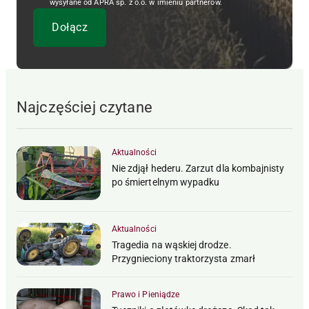
wysyłane od APRA sp. z o.o. w imieniu partnerów.
Najczęściej czytane
Aktualności
Nie zdjął hederu. Zarzut dla kombajnisty
po śmiertelnym wypadku
Aktualności
Tragedia na wąskiej drodze.
Przygnieciony traktorzysta zmarł
Prawo i Pieniądze