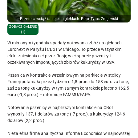
Pszenica wciąż tanieje na giełdach. Foto_Tytus Żmijewski
ZOBACZ GALERIĘ
(1)
W minionym tygodniu spadały notowania zbóż na giełdach
Euronext w Paryżu i CBoT w Chicago. To przede wszystkim
efekt zniesienia ceł przez Rosję w eksporcie pszenicy i
oczekiwanych imponujących zbiorów kukurydzy w USA.
Pszenica w kontrakcie wrześniowym na parkiecie w stolicy
Francji potaniała przez tydzień o 1,8 proc. do 158 euro za tonę,
zaś za tonę kukurydzy w tym samym kontrakcie płacono 162,5
euro (-1,3 proc.) – informuje FAMMU/FAPA.
Notowania pszenicy w najbliższym kontrakcie na CBoT
wynosiły 137,1 dolarów za tonę (-7 proc.), a kukurydzy 124,6
dolarów (2,2 proc.).
Niezależna firma analityczna Informa Economics w najnowszej