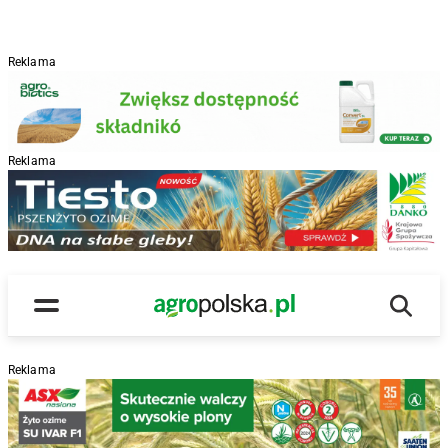
Reklama
Reklama
R
Wyszu
Main Logo
Menu
Reklama