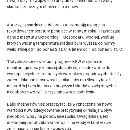
trwają fazy rozwojowe, co przy dużych niedoborach wody
skutkuje znacznym obniżeniem plonów.
Autorzy uzasadnienia do projektu zwracają uwagę na
rekordowe temperatury panujące w tamtym roku. Przytaczają
dane z Instytutu Meteorologii i Gospodarki Wodnej, według
których wiosną temperatura średnia była wyższa od normy
wieloletniej od 1 do ponad 2 st. C, a latem od 1 do ponad 3 st. C.
"Dotychczasowe wartości progowe KBW w systemie
monitoringu suszy rolniczej okazały się nieadekwatne do
występujących ekstremalnych warunków pogodowych. Należy
zatem dokonać stosownych zmian, aby możliwa była jak
najbardziej rzetelna ocena przyczyn i skutków związanych z
niedoborem wody" – przyznano w uzasadnieniu.
Dalej można również przeczytać, że wyznaczone na nowo
wartości KBW zdecydowanie precyzyjniej określają wpływ
niedoboru wody na plonowanie roślin. Uwzględniają też
dokładniej zapotrzebowanie roślin na wodę w kontekście
zmieniających się faz rozwojowych.