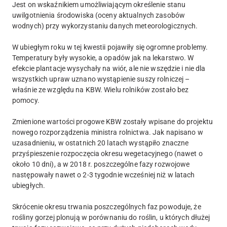
Jest on wskaźnikiem umożliwiającym określenie stanu
uwilgotnienia środowiska (oceny aktualnych zasobów
wodnych) przy wykorzystaniu danych meteorologicznych.
W ubiegłym roku w tej kwestii pojawiły się ogromne problemy.
Temperatury były wysokie, a opadów jak na lekarstwo. W
efekcie plantacje wysychały na wiór, ale nie wszędzie i nie dla
wszystkich upraw uznano wystąpienie suszy rolniczej –
właśnie ze względu na KBW. Wielu rolników zostało bez
pomocy.
Zmienione wartości progowe KBW zostały wpisane do projektu
nowego rozporządzenia ministra rolnictwa. Jak napisano w
uzasadnieniu, w ostatnich 20 latach wystąpiło znaczne
przyśpieszenie rozpoczęcia okresu wegetacyjnego (nawet o
około 10 dni), a w 2018 r. poszczególne fazy rozwojowe
następowały nawet o 2-3 tygodnie wcześniej niż w latach
ubiegłych.
Skrócenie okresu trwania poszczególnych faz powoduje, że
rośliny gorzej plonują w porównaniu do roślin, u których dłużej