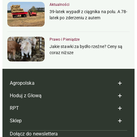
Aktualności
39-latek wypadł z ciągnika na polu. A 78-
latek po zderzeniu z autem
Prawo i Pieniądze
Jakie stawki za bydło rzeźne? Ceny są
coraz niższe
Agropolska
Hoduj z Głową
Redakcja
RPT
Reklama
Hoduj z głową bydło
Sklep
Tagi
Hoduj z głową świnie
Redakcja
Dołącz do newslettera
Mapa serwisu
Prenumerata
Prenumerata
Czasopisma i prenumerata