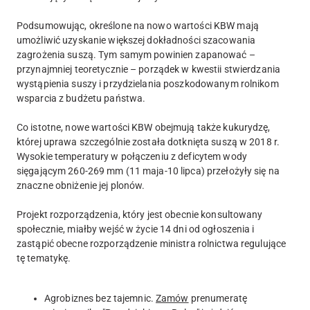
Podsumowując, określone na nowo wartości KBW mają
umożliwić uzyskanie większej dokładności szacowania
zagrożenia suszą. Tym samym powinien zapanować –
przynajmniej teoretycznie – porządek w kwestii stwierdzania
wystąpienia suszy i przydzielania poszkodowanym rolnikom
wsparcia z budżetu państwa.
Co istotne, nowe wartości KBW obejmują także kukurydzę,
której uprawa szczególnie została dotknięta suszą w 2018 r.
Wysokie temperatury w połączeniu z deficytem wody
sięgającym 260-269 mm (11 maja-10 lipca) przełożyły się na
znaczne obniżenie jej plonów.
Projekt rozporządzenia, który jest obecnie konsultowany
społecznie, miałby wejść w życie 14 dni od ogłoszenia i
zastąpić obecne rozporządzenie ministra rolnictwa regulujące
tę tematykę.
Agrobiznes bez tajemnic.
Zamów
prenumeratę