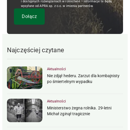
i dostępnych rozwiązaniach w rolnictwie – informacje te będą
wysyłane od APRA sp. z o.o. w imieniu partnerów.
Najczęściej czytane
Aktualności
Nie zdjął hederu. Zarzut dla kombajnisty
po śmiertelnym wypadku
Aktualności
Ministerstwo żegna rolnika. 29-letni
Michał zginął tragicznie