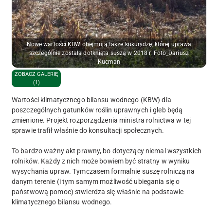
Nowe wartości KBW obejmują także kukurydzę, której uprawa
szczególnie została dotknięta suszą w 2018 r. Foto_Dariusz
Kucman
ZOBACZ GALERIĘ
(1)
Wartości klimatycznego bilansu wodnego (KBW) dla
poszczególnych gatunków roślin uprawnych i gleb będą
zmienione. Projekt rozporządzenia ministra rolnictwa w tej
sprawie trafił właśnie do konsultacji społecznych.
To bardzo ważny akt prawny, bo dotyczący niemal wszystkich
rolników. Każdy z nich może bowiem być stratny w wyniku
wysychania upraw. Tymczasem formalnie suszę rolniczą na
danym terenie (i tym samym możliwość ubiegania się o
państwową pomoc) stwierdza się właśnie na podstawie
klimatycznego bilansu wodnego.