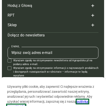
Hoduj z Głową
Redakcja
RPT
Reklama
Hoduj z głową bydło
Sklep
Tagi
Hoduj z głową świnie
Redakcja
Dołącz do newslettera
Mapa serwisu
Prenumerata
Prenumerata
Czasopisma i prenumerata
Kontakt
Redakcja
Reklama
Książki
E-MAIL
Regulamin
Kontakt
Kontakt
Regulamin
Wyrażam zgodę na otrzymywanie newslettera od Agropolska.pl na
Polityka prywatności
Reklama
Krzyżówki
podany adres e-mail.
Wyrażam zgodę na otrzymywanie informacji o najnowszych produktach
i dostępnych rozwiązaniach w rolnictwie – informacje te będą
wysyłane
od APRA sp. z o.o. w imieniu partnerów.
Używamy pliki cookie, aby zapewnić Ci najlepsze wrażenia z
przeglądania, personalizować zawartość naszej witryny,
analizować jej ruch i wyświetlać odpowiednie reklamy. Aby
uzyskać więcej informacji, zapoznaj się z naszą
polityką