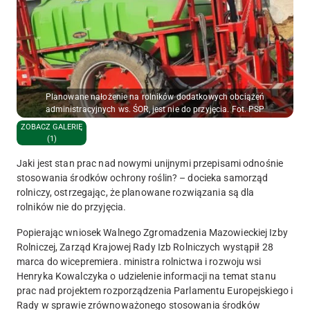
Planowane nałożenie na rolników dodatkowych obciążeń
administracyjnych ws. ŚOR, jest nie do przyjęcia. Fot. PSP
ZOBACZ GALERIĘ
(1)
Jaki jest stan prac nad nowymi unijnymi przepisami odnośnie
stosowania środków ochrony roślin? – docieka samorząd
rolniczy, ostrzegając, że planowane rozwiązania są dla
rolników nie do przyjęcia.
Popierając wniosek Walnego Zgromadzenia Mazowieckiej Izby
Rolniczej, Zarząd Krajowej Rady Izb Rolniczych wystąpił 28
marca do wicepremiera. ministra rolnictwa i rozwoju wsi
Henryka Kowalczyka o udzielenie informacji na temat stanu
prac nad projektem rozporządzenia Parlamentu Europejskiego i
Rady w sprawie zrównoważonego stosowania środków