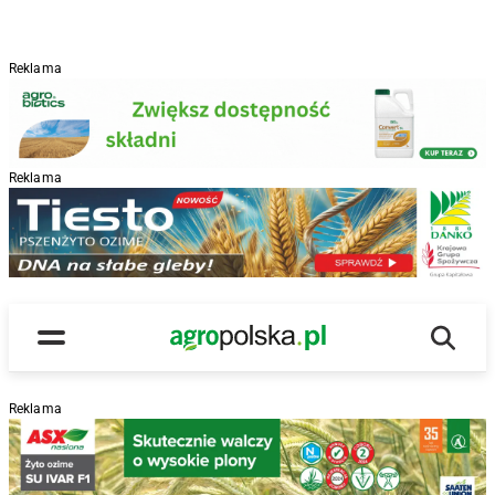
Reklama
Reklama
R
Wyszu
Main Logo
Menu
Reklama