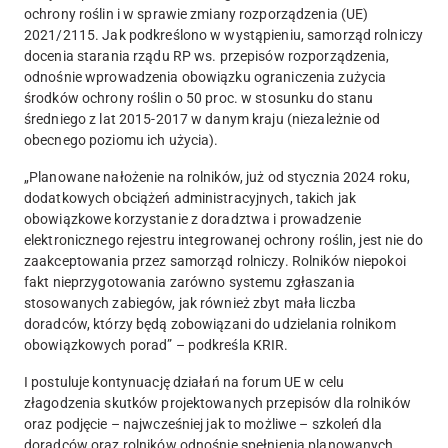
ochrony roślin i w sprawie zmiany rozporządzenia (UE)
2021/2115. Jak podkreślono w wystąpieniu, samorząd rolniczy
docenia starania rządu RP ws. przepisów rozporządzenia,
odnośnie wprowadzenia obowiązku ograniczenia zużycia
środków ochrony roślin o 50 proc. w stosunku do stanu
średniego z lat 2015-2017 w danym kraju (niezależnie od
obecnego poziomu ich użycia).
„Planowane nałożenie na rolników, już od stycznia 2024 roku,
dodatkowych obciążeń administracyjnych, takich jak
obowiązkowe korzystanie z doradztwa i prowadzenie
elektronicznego rejestru integrowanej ochrony roślin, jest nie do
zaakceptowania przez samorząd rolniczy. Rolników niepokoi
fakt nieprzygotowania zarówno systemu zgłaszania
stosowanych zabiegów, jak również zbyt mała liczba
doradców, którzy będą zobowiązani do udzielania rolnikom
obowiązkowych porad” – podkreśla KRIR.
I postuluje kontynuację działań na forum UE w celu
złagodzenia skutków projektowanych przepisów dla rolników
oraz podjęcie – najwcześniej jak to możliwe – szkoleń dla
doradców oraz rolników odnośnie spełnienia planowanych