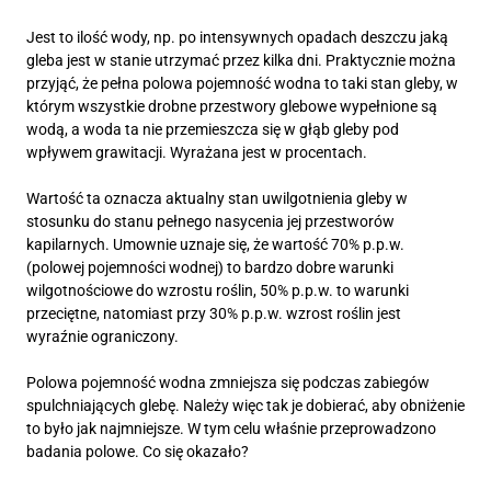
Jest to ilość wody, np. po intensywnych opadach deszczu jaką
gleba jest w stanie utrzymać przez kilka dni. Praktycznie można
przyjąć, że pełna polowa pojemność wodna to taki stan gleby, w
którym wszystkie drobne przestwory glebowe wypełnione są
wodą, a woda ta nie przemieszcza się w głąb gleby pod
wpływem grawitacji. Wyrażana jest w procentach.
Wartość ta oznacza aktualny stan uwilgotnienia gleby w
stosunku do stanu pełnego nasycenia jej przestworów
kapilarnych. Umownie uznaje się, że wartość 70% p.p.w.
(polowej pojemności wodnej) to bardzo dobre warunki
wilgotnościowe do wzrostu roślin, 50% p.p.w. to warunki
przeciętne, natomiast przy 30% p.p.w. wzrost roślin jest
wyraźnie ograniczony.
Polowa pojemność wodna zmniejsza się podczas zabiegów
spulchniających glebę. Należy więc tak je dobierać, aby obniżenie
to było jak najmniejsze. W tym celu właśnie przeprowadzono
badania polowe. Co się okazało?