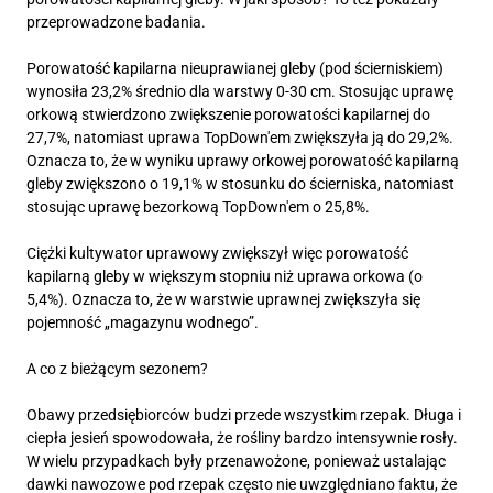
przeprowadzone badania.
Porowatość kapilarna nieuprawianej gleby (pod ścierniskiem)
wynosiła 23,2% średnio dla warstwy 0-30 cm. Stosując uprawę
orkową stwierdzono zwiększenie porowatości kapilarnej do
27,7%, natomiast uprawa TopDown'em zwiększyła ją do 29,2%.
Oznacza to, że w wyniku uprawy orkowej porowatość kapilarną
gleby zwiększono o 19,1% w stosunku do ścierniska, natomiast
stosując uprawę bezorkową TopDown'em o 25,8%.
Ciężki kultywator uprawowy zwiększył więc porowatość
kapilarną gleby w większym stopniu niż uprawa orkowa (o
5,4%). Oznacza to, że w warstwie uprawnej zwiększyła się
pojemność „magazynu wodnego”.
A co z bieżącym sezonem?
Obawy przedsiębiorców budzi przede wszystkim rzepak. Długa i
ciepła jesień spowodowała, że rośliny bardzo intensywnie rosły.
W wielu przypadkach były przenawożone, ponieważ ustalając
dawki nawozowe pod rzepak często nie uwzględniano faktu, że