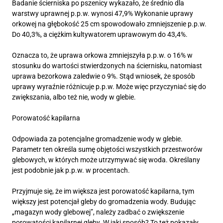
Badanie ścierniska po pszenicy wykazało, że średnio dla
warstwy uprawnej p.p.w. wynosi 47,9% Wykonanie uprawy
orkowej na głębokość 25 cm spowodowało zmniejszenie p.p.w.
Do 40,3%, a ciężkim kultywatorem uprawowym do 43,4%.
Oznacza to, że uprawa orkowa zmniejszyła p.p.w. o 16% w
stosunku do wartości stwierdzonych na ściernisku, natomiast
uprawa bezorkowa zaledwie o 9%. Stąd wniosek, że sposób
uprawy wyraźnie różnicuje p.p.w. Może więc przyczyniać się do
zwiększania, albo też nie, wody w glebie.
Porowatość kapilarna
Odpowiada za potencjalne gromadzenie wody w glebie.
Parametr ten określa sumę objętości wszystkich przestworów
glebowych, w których może utrzymywać się woda. Określany
jest podobnie jak p.p.w. w procentach.
Przyjmuje się, że im większa jest porowatość kapilarna, tym
większy jest potencjał gleby do gromadzenia wody. Budując
„magazyn wody glebowej”, należy zadbać o zwiększenie
porowatości kapilarnej gleby. W jaki sposób? To też pokazały