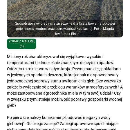
Sposób uprawy gleby ma znaczenie dla kształtowania polowej
pojemności wodnej oraz porowatości kapilarnej. Foto_Magda
Litwińczuk-Bis.
ZOBACZ GALERIĘ
(1)
Miniony rok charakteryzował się wyjątkowo wysokimi
temperaturami i jednocześnie znacznym deficytem opadów.
Odczuło to rolnictwo w całym kraju. Pewną nadzieję pokładano
w jesiennych opadach deszczu, które jednak nie spowodowały
jednoznacznej poprawy stanu uwilgotnienia gleb. Czy wszystko
zależało wyłącznie od przebiegu warunków atmosferycznych? A
może zastosowana agrotechnika miała w tym swój udział? Czy
w związku z tym istnieje możliwość poprawy gospodarki wodnej
gleb?
Po pierwsze należy koniecznie „zbudować magazyn wody
glebowej”. Od czego zacząć? Zabiegi uprawowe spulchniające
glebę powodują jednocześnie jej przesuszanie. Intensywność