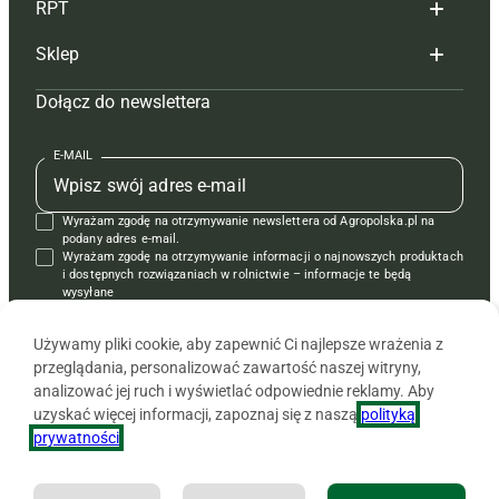
RPT
Reklama
Hoduj z głową bydło
Sklep
Tagi
Hoduj z głową świnie
Redakcja
Dołącz do newslettera
Mapa serwisu
Prenumerata
Prenumerata
Czasopisma i prenumerata
Kontakt
Redakcja
Reklama
Książki
E-MAIL
Regulamin
Kontakt
Kontakt
Regulamin
Wyrażam zgodę na otrzymywanie newslettera od Agropolska.pl na
Polityka prywatności
Reklama
Krzyżówki
podany adres e-mail.
Wyrażam zgodę na otrzymywanie informacji o najnowszych produktach
i dostępnych rozwiązaniach w rolnictwie – informacje te będą
wysyłane
od APRA sp. z o.o. w imieniu partnerów.
Używamy pliki cookie, aby zapewnić Ci najlepsze wrażenia z
przeglądania, personalizować zawartość naszej witryny,
analizować jej ruch i wyświetlać odpowiednie reklamy. Aby
uzyskać więcej informacji, zapoznaj się z naszą
polityką
prywatności
.