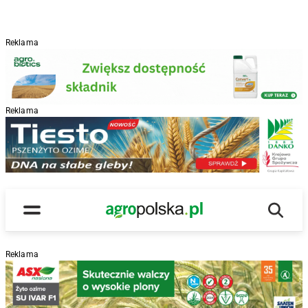
Reklama
Reklama
R
Wyszu
Main Logo
Menu
Reklama