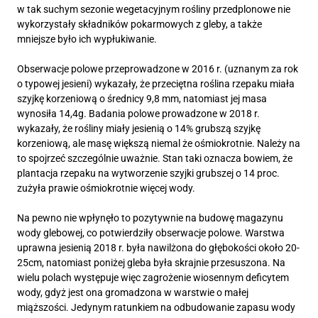
w tak suchym sezonie wegetacyjnym rośliny przedplonowe nie
wykorzystały składników pokarmowych z gleby, a także
mniejsze było ich wypłukiwanie.
Obserwacje polowe przeprowadzone w 2016 r. (uznanym za rok
o typowej jesieni) wykazały, że przeciętna roślina rzepaku miała
szyjkę korzeniową o średnicy 9,8 mm, natomiast jej masa
wynosiła 14,4g. Badania polowe prowadzone w 2018 r.
wykazały, że rośliny miały jesienią o 14% grubszą szyjkę
korzeniową, ale masę większą niemal że ośmiokrotnie. Należy na
to spojrzeć szczególnie uważnie. Stan taki oznacza bowiem, że
plantacja rzepaku na wytworzenie szyjki grubszej o 14 proc.
zużyła prawie ośmiokrotnie więcej wody.
Na pewno nie wpłynęło to pozytywnie na budowę magazynu
wody glebowej, co potwierdziły obserwacje polowe. Warstwa
uprawna jesienią 2018 r. była nawilżona do głębokości około 20-
25cm, natomiast poniżej gleba była skrajnie przesuszona. Na
wielu polach występuje więc zagrożenie wiosennym deficytem
wody, gdyż jest ona gromadzona w warstwie o małej
miąższości. Jedynym ratunkiem na odbudowanie zapasu wody