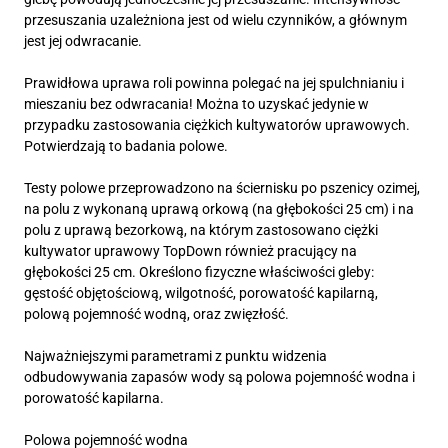
przesuszania uzależniona jest od wielu czynników, a głównym
jest jej odwracanie.
Prawidłowa uprawa roli powinna polegać na jej spulchnianiu i
mieszaniu bez odwracania! Można to uzyskać jedynie w
przypadku zastosowania ciężkich kultywatorów uprawowych.
Potwierdzają to badania polowe.
Testy polowe przeprowadzono na ściernisku po pszenicy ozimej,
na polu z wykonaną uprawą orkową (na głębokości 25 cm) i na
polu z uprawą bezorkową, na którym zastosowano ciężki
kultywator uprawowy TopDown również pracujący na
głębokości 25 cm. Określono fizyczne właściwości gleby:
gęstość objętościową, wilgotność, porowatość kapilarną,
polową pojemność wodną, oraz zwięzłość.
Najważniejszymi parametrami z punktu widzenia
odbudowywania zapasów wody są polowa pojemność wodna i
porowatość kapilarna.
Polowa pojemność wodna