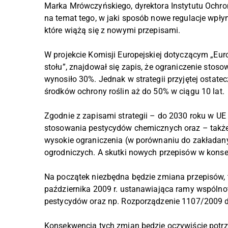
Marka Mrówczyńskiego, dyrektora Instytutu Ochr
na temat tego, w jaki sposób nowe regulacje wpłyn
które wiążą się z nowymi przepisami.
W projekcie Komisji Europejskiej dotyczącym „Eur
stołu”, znajdował się zapis, że ograniczenie stoso
wynosiło 30%. Jednak w strategii przyjętej ostat
środków ochrony roślin aż do 50% w ciągu 10 lat.
Zgodnie z zapisami strategii – do 2030 roku w UE
stosowania pestycydów chemicznych oraz – także
wysokie ograniczenia (w porównaniu do zakładany
ogrodniczych. A skutki nowych przepisów w kons
Na początek niezbędna będzie zmiana przepisów, 
października 2009 r. ustanawiająca ramy wspóln
pestycydów oraz np. Rozporządzenie 1107/2009 d
Konsekwencją tych zmian będzie oczywiście pot