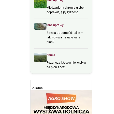
Inne uprawy
Międzyplony chronią glebę i
poprawiają jej żyzność
Inne uprawy
Stres a odporność roślin –
jak wpływa na uzyskany
plon?
Zboża
Fuzarioza kłosów i jej wpływ
na plon zbóż
Reklama