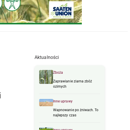
Aktualności
Zboża
Zaprawianie ziarna zbóż
ozimych
i
Inne uprawy
Wapnowanie po żniwach. To
najlepszy czas