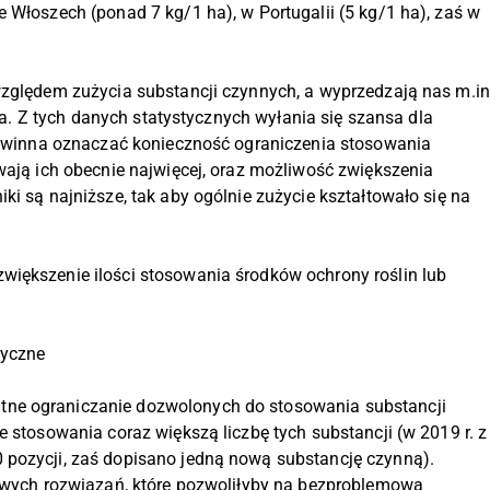
 Włoszech (ponad 7 kg/1 ha), w Portugalii (5 kg/1 ha), zaś w
względem zużycia substancji czynnych, a wyprzedzają nas m.in
nia. Z tych danych statystycznych wyłania się szansa dla
 powinna oznaczać konieczność ograniczenia stosowania
wają ich obecnie najwięcej, oraz możliwość zwiększenia
ki są najniższe, tak aby ogólnie zużycie kształtowało się na
większenie ilości stosowania środków ochrony roślin lub
tyczne
ne ograniczanie dozwolonych do stosowania substancji
e stosowania coraz większą liczbę tych substancji (w 2019 r. z
 pozycji, zaś dopisano jedną nową substancję czynną).
nowych rozwiązań, które pozwoliłyby na bezproblemową