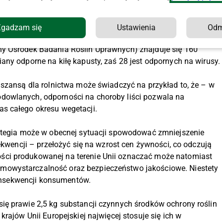
zatem uznać, że jest to kierunek rozwoju rolnictwa, jednakże
go rozwiązania wymaga czasu, ponieważ stworzenie nowej
Zgadzam się
Ustawienia
Od
y Ośrodek Badania Roślin Uprawnych) znajduje się 160
any odporne na kiłę kapusty, zaś 28 jest odpornych na wirusy
 szansą dla rolnictwa może świadczyć na przykład to, że – w
dowlanych, odporności na choroby liści pozwala na
s całego okresu wegetacji.
rategia może w obecnej sytuacji spowodować zmniejszenie
sekwencji – przełożyć się na wzrost cen żywności, co odczują
ci produkowanej na terenie Unii oznaczać może natomiast
mowystarczalność oraz bezpieczeństwo jakościowe. Niestety
 konsekwencji konsumentów.
ię prawie 2,5 kg substancji czynnych środków ochrony roślin
rajów Unii Europejskiej najwięcej stosuje się ich w