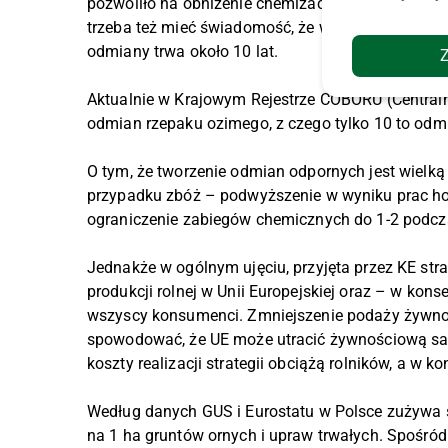
pozwoliło na obniżenie chemizacji do zera. Można 
trzeba też mieć świadomość, że wprowadzenie te
odmiany trwa około 10 lat.
Aktualnie w Krajowym Rejestrze COBORU (Centraln
odmian rzepaku ozimego, z czego tylko 10 to odmi
O tym, że tworzenie odmian odpornych jest wielką
przypadku zbóż – podwyższenie w wyniku prac ho
ograniczenie zabiegów chemicznych do 1-2 podcza
Jednakże w ogólnym ujęciu, przyjęta przez KE st
produkcji rolnej w Unii Europejskiej oraz – w kon
wszyscy konsumenci. Zmniejszenie podaży żywnoś
spowodować, że UE może utracić żywnościową sa
koszty realizacji strategii obciążą rolników, a w
Według danych GUS i Eurostatu w Polsce zużywa s
na 1 ha gruntów ornych i upraw trwałych. Spośród k