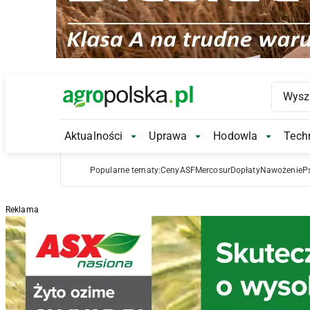
Main Logo
Aktualności
Uprawa
Hodowla
Techn
Aktualności Submenu
Uprawa Submenu
Hodowl
Popularne tematy:
Ceny
ASF
Mercosur
Dopłaty
Nawożenie
P
Reklama