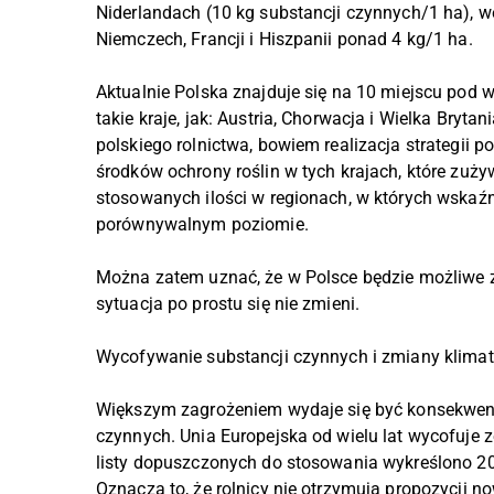
Niderlandach (10 kg substancji czynnych/1 ha), we
Niemczech, Francji i Hiszpanii ponad 4 kg/1 ha.
Aktualnie Polska znajduje się na 10 miejscu pod 
takie kraje, jak: Austria, Chorwacja i Wielka Bryta
polskiego rolnictwa, bowiem realizacja strategii
środków ochrony roślin w tych krajach, które zuży
stosowanych ilości w regionach, w których wskaźni
porównywalnym poziomie.
Można zatem uznać, że w Polsce będzie możliwe z
sytuacja po prostu się nie zmieni.
Wycofywanie substancji czynnych i zmiany klima
Większym zagrożeniem wydaje się być konsekwent
czynnych. Unia Europejska od wielu lat wycofuje z
listy dopuszczonych do stosowania wykreślono 20
Oznacza to, że rolnicy nie otrzymują propozycji 