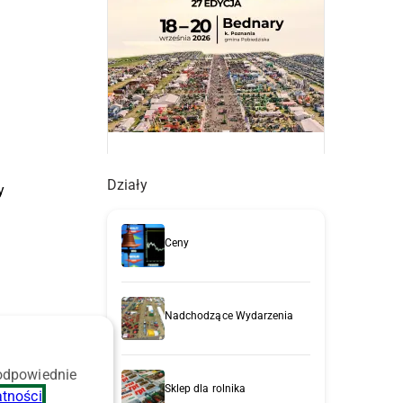
Działy
y
Ceny
Nadchodzące Wydarzenia
 odpowiednie
Sklep dla rolnika
atności
.