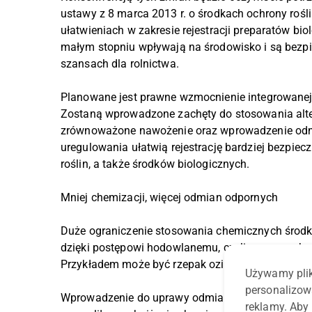
ustawy z 8 marca 2013 r. o środkach ochrony ro
ułatwieniach w zakresie rejestracji preparatów bi
małym stopniu wpływają na środowisko i są bezpi
szansach dla rolnictwa.
Planowane jest prawne wzmocnienie integrowanej o
Zostaną wprowadzone zachęty do stosowania alter
zrównoważone nawożenie oraz wprowadzenie odmi
uregulowania ułatwią rejestrację bardziej bezpiec
roślin, a także środków biologicznych.
Mniej chemizacji, więcej odmian odpornych
Duże ograniczenie stosowania chemicznych środków
dzięki postępowi hodowlanemu, czyli upowszechni
Przykładem może być rzepak ozimy.
Używamy plik
personalizow
Wprowadzenie do uprawy odmian z genami odpornoś
reklamy. Aby 