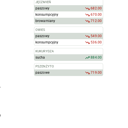
JĘCZMIEŃ
paszowy
682.00
konsumpcyjny
670.00
browarniany
712.00
OWIES
paszowy
549.00
konsumpcyjny
536.00
KUKURYDZA
sucha
884.00
PSZENŻYTO
paszowe
719.00
y
e