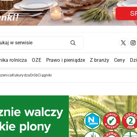
Main Navigation
ika rolnicza
OZE
Prawo i pieniądze
Z branży
Ceny
Dz
a Submenu
szenica
Kukurydza
Drób
Ciągniki