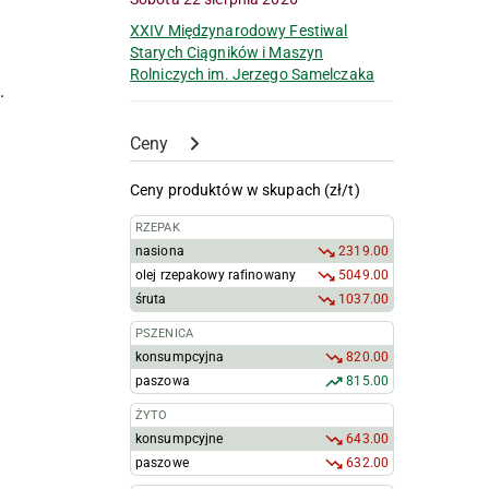
XXIV Międzynarodowy Festiwal
Starych Ciągników i Maszyn
Rolniczych im. Jerzego Samelczaka
.
Ceny
Ceny produktów w skupach (zł/t)
RZEPAK
nasiona
2319.00
olej rzepakowy rafinowany
5049.00
śruta
1037.00
PSZENICA
konsumpcyjna
820.00
paszowa
815.00
ŻYTO
konsumpcyjne
643.00
paszowe
632.00