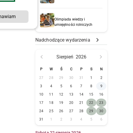
mawiam
Olimpiada wiedzy i
umiejętności rolniczych
.
Nadchodzące wydarzenia
Sierpień
2026
P
W
Ś
C
P
S
N
27
28
29
30
31
1
2
3
4
5
6
7
8
9
10
11
12
13
14
15
16
17
18
19
20
21
22
23
24
25
26
27
28
29
30
31
1
2
3
4
5
6
Sobota 22 sierpnia 2026