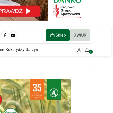
Sklep
OWiUR
ień Kukurydzy Garzyn
0