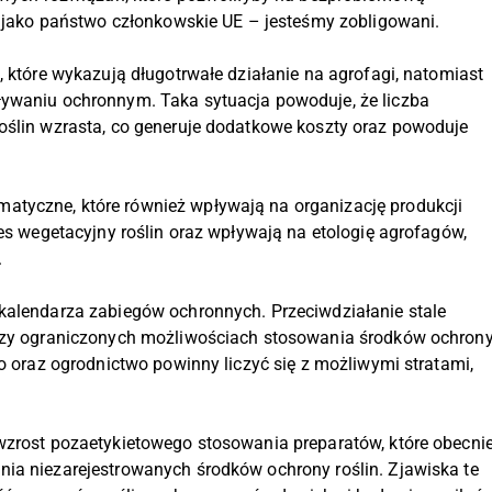
 – jako państwo członkowskie UE – jesteśmy zobligowani.
, które wykazują długotrwałe działanie na agrofagi, natomiast
ływaniu ochronnym. Taka sytuacja powoduje, że liczba
oślin wzrasta, co generuje dodatkowe koszty oraz powoduje
tyczne, które również wpływają na organizację produkcji
res wegetacyjny roślin oraz wpływają na etologię agrofagów,
.
 kalendarza zabiegów ochronnych. Przeciwdziałanie stale
przy ograniczonych możliwościach stosowania środków ochron
wo oraz ogrodnictwo powinny liczyć się z możliwymi stratami,
wzrost pozaetykietowego stosowania preparatów, które obecni
ia niezarejestrowanych środków ochrony roślin. Zjawiska te