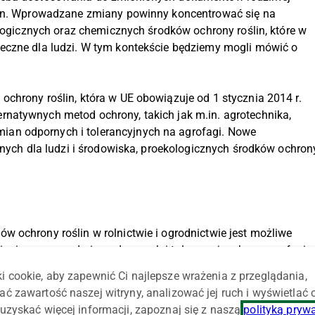
ślin. Wprowadzane zmiany powinny koncentrować się na
ologicznych oraz chemicznych środków ochrony roślin, które w
eczne dla ludzi. W tym kontekście będziemy mogli mówić o
chrony roślin, która w UE obowiązuje od 1 stycznia 2014 r.
natywnych metod ochrony, takich jak m.in. agrotechnika,
an odpornych i tolerancyjnych na agrofagi. Nowe
znych dla ludzi i środowiska, proekologicznych środków ochron
 ochrony roślin w rolnictwie i ogrodnictwie jest możliwe
aniu uprawy odmian odpornych i tolerancyjnych na agrofagi.
i cookie, aby zapewnić Ci najlepsze wrażenia z przeglądania,
ać zawartość naszej witryny, analizować jej ruch i wyświetlać
ci na kiłę kapusty oraz wirusa żółtaczki rzepy (TuYV),
uzyskać więcej informacji, zapoznaj się z naszą
polityką pryw