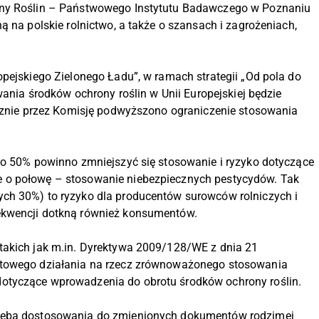
ony Roślin – Państwowego Instytutu Badawczego w Poznaniu
ą na polskie rolnictwo, a także o szansach i zagrożeniach,
opejskiego Zielonego Ładu”, w ramach strategii „Od pola do
wania środków ochrony roślin w Unii Europejskiej będzie
ecznie przez Komisję podwyższono ograniczenie stosowania
 o 50% powinno zmniejszyć się stosowanie i ryzyko dotyczące
 o połowę – stosowanie niebezpiecznych pestycydów. Tak
ch 30%) to ryzyko dla producentów surowców rolniczych i
ekwencji dotkną również konsumentów.
takich jak m.in. Dyrektywa 2009/128/WE z dnia 21
otowego działania na rzecz zrównoważonego stosowania
otyczące wprowadzenia do obrotu środków ochrony roślin.
rzeba dostosowania do zmienionych dokumentów rodzimej