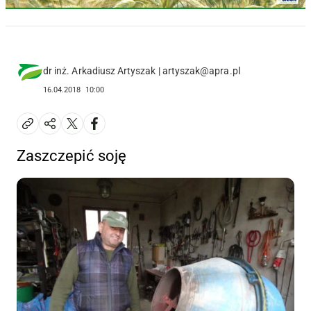
dr inż. Arkadiusz Artyszak | artyszak@apra.pl
16.04.2018
10:00
Zaszczepić soję