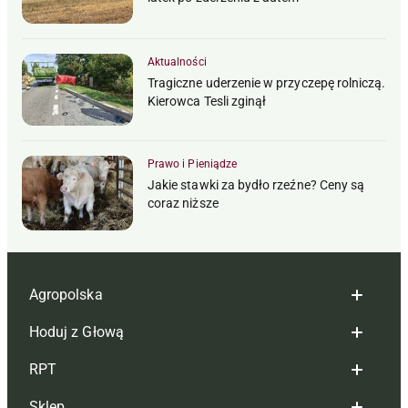
Aktualności
Tragiczne uderzenie w przyczepę rolniczą.
Kierowca Tesli zginął
Prawo i Pieniądze
Jakie stawki za bydło rzeźne? Ceny są
coraz niższe
Agropolska
Hoduj z Głową
Redakcja
RPT
Reklama
Hoduj z głową bydło
Sklep