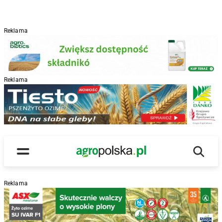
Reklama
Reklama
R
Wyszu
Main Logo
Menu
Reklama