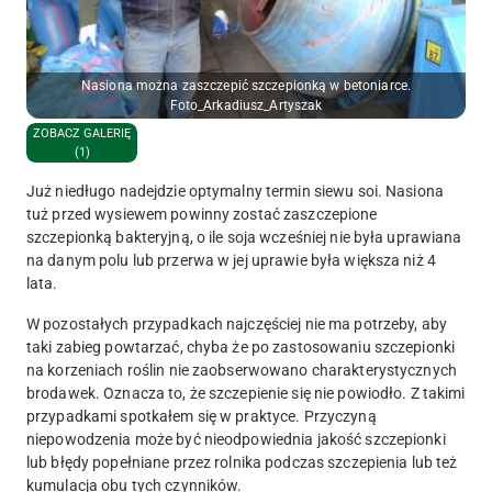
Nasiona można zaszczepić szczepionką w betoniarce.
Foto_Arkadiusz_Artyszak
ZOBACZ GALERIĘ
(1)
Już niedługo nadejdzie optymalny termin siewu soi. Nasiona
tuż przed wysiewem powinny zostać zaszczepione
szczepionką bakteryjną, o ile soja wcześniej nie była uprawiana
na danym polu lub przerwa w jej uprawie była większa niż 4
lata.
W pozostałych przypadkach najczęściej nie ma potrzeby, aby
taki zabieg powtarzać, chyba że po zastosowaniu szczepionki
na korzeniach roślin nie zaobserwowano charakterystycznych
brodawek. Oznacza to, że szczepienie się nie powiodło. Z takimi
przypadkami spotkałem się w praktyce. Przyczyną
niepowodzenia może być nieodpowiednia jakość szczepionki
lub błędy popełniane przez rolnika podczas szczepienia lub też
kumulacja obu tych czynników.