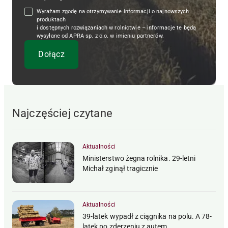
Wyrażam zgodę na otrzymywanie informacji o najnowszych
produktach
i dostępnych rozwiązaniach w rolnictwie – informacje te będą
wysyłane od APRA sp. z o.o. w imieniu partnerów.
Najczęściej czytane
Aktualności
Ministerstwo żegna rolnika. 29-letni
Michał zginął tragicznie
Aktualności
39-latek wypadł z ciągnika na polu. A 78-
latek po zderzeniu z autem