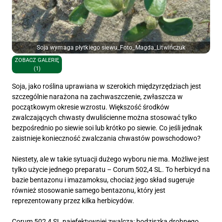
Soja wymaga płytkiego siewu_Foto_Magda_Litwińczuk
ZOBACZ GALERIĘ
(1)
Soja, jako roślina uprawiana w szerokich międzyrzędziach jest
szczególnie narażona na zachwaszczenie, zwłaszcza w
początkowym okresie wzrostu. Większość środków
zwalczających chwasty dwuliścienne można stosować tylko
bezpośrednio po siewie soi lub krótko po siewie. Co jeśli jednak
zaistnieje konieczność zwalczania chwastów powschodowo?
Niestety, ale w takie sytuacji dużego wyboru nie ma. Możliwe jest
tylko użycie jednego preparatu – Corum 502,4 SL. To herbicyd na
bazie bentazonu i imazamoksu, chociaż jego skład sugeruje
również stosowanie samego bentazonu, który jest
reprezentowany przez kilka herbicydów.
Corum 502,4 SL najefektywniej zwalcza: bodziszka drobnego,