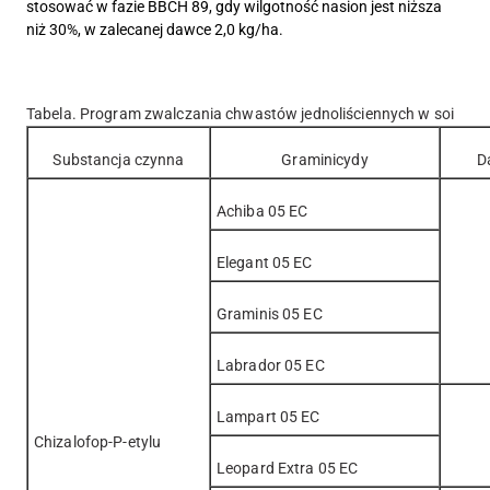
stosować w fazie BBCH 89, gdy wilgotność nasion jest niższa
niż 30%, w zalecanej dawce 2,0 kg/ha.
Tabela. Program zwalczania chwastów jednoliściennych w soi
Substancja czynna
Graminicydy
D
Achiba 05 EC
Elegant 05 EC
Graminis 05 EC
Labrador 05 EC
Lampart 05 EC
Chizalofop-P-etylu
Leopard Extra 05 EC