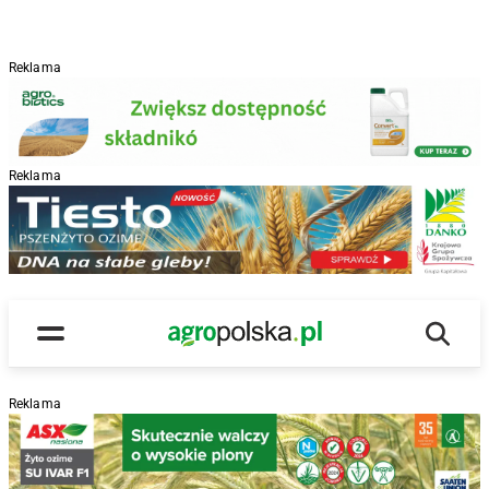
Reklama
Reklama
R
Wyszu
Main Logo
Menu
Reklama