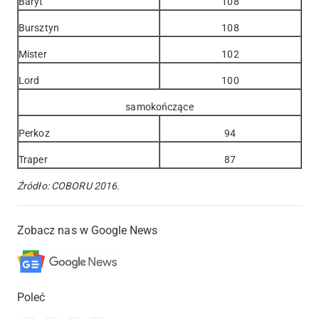
Baryt
108
Bursztyn
108
Mister
102
Lord
100
samokończące
Perkoz
94
Traper
87
Źródło: COBORU 2016.
Zobacz nas w Google News
Poleć