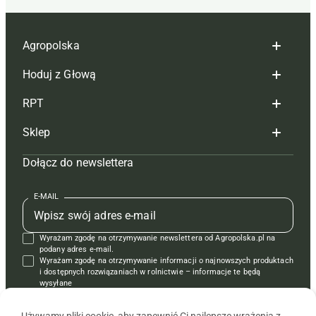
Agropolska
Hoduj z Głową
Redakcja
RPT
Reklama
Hoduj z głową bydło
Sklep
Tagi
Hoduj z głową świnie
Redakcja
Dołącz do newslettera
Mapa serwisu
Prenumerata
Prenumerata
Czasopisma i prenumerata
Kontakt
Redakcja
Reklama
Książki
E-MAIL
Regulamin
Kontakt
Kontakt
Regulamin
Wyrażam zgodę na otrzymywanie newslettera od Agropolska.pl na
Polityka prywatności
Reklama
Krzyżówki
podany adres e-mail.
Wyrażam zgodę na otrzymywanie informacji o najnowszych produktach
i dostępnych rozwiązaniach w rolnictwie – informacje te będą
wysyłane
od APRA sp. z o.o. w imieniu partnerów.