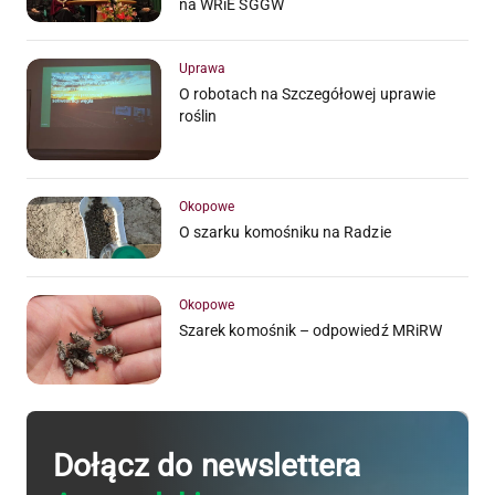
na WRiE SGGW
Uprawa
O robotach na Szczegółowej uprawie
roślin
Okopowe
O szarku komośniku na Radzie
Okopowe
Szarek komośnik – odpowiedź MRiRW
Dołącz do newslettera