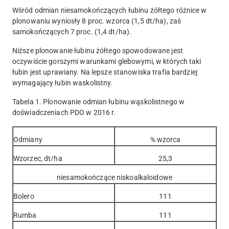
Wśród odmian niesamokończących łubinu żółtego różnice w
plonowaniu wyniosły 8 proc. wzorca (1,5 dt/ha), zaś
samokończących 7 proc. (1,4 dt/ha).
Niższe plonowanie łubinu żółtego spowodowane jest
oczywiście gorszymi warunkami glebowymi, w których taki
łubin jest uprawiany. Na lepsze stanowiska trafia bardziej
wymagający łubin waskolistny.
Tabela 1. Plonowanie odmian łubinu wąskolistnego w
doświadczeniach PDO w 2016 r.
Odmiany
% wzorca
Wzorzec, dt/ha
25,3
niesamokończące niskoalkaloidowe
Bolero
111
Rumba
111