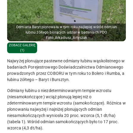
Odmiana Baryt plonowała w tym roku najlepiej wśród odmian
łubinu żółtego biorących udział w badaniach PDO.
Foto_Arkadiusz_Artyszak
ZOBACZ GALERIĘ
(1)
Najwyżej plonujące pastewne odmiany łubinu wąskolistnego w
badaniach Porejestrowego Doświadczalnictwa Odmianowego
prowadzonych przez COBORU w tym roku to Bolero i Rumba, a
łubinu żółtego
–
Baryt i Bursztyn.
Odmiany łubinu o niezdeterminowanym tempie wzrostu
(niesamokończące ) wciąż plonują lepiej niż o
zdeterminowanym tempie wzrostu (samokończące). Różnica w
plonowaniu najwyżej i najniżej plonujących odmian
niesamokończących wyniosła 20 proc. wzorca (5,1 dt/ha)
(tabela 1). Wśród odmian samokończących było to 17 proc.
wzorca (4,3 dt/ha).