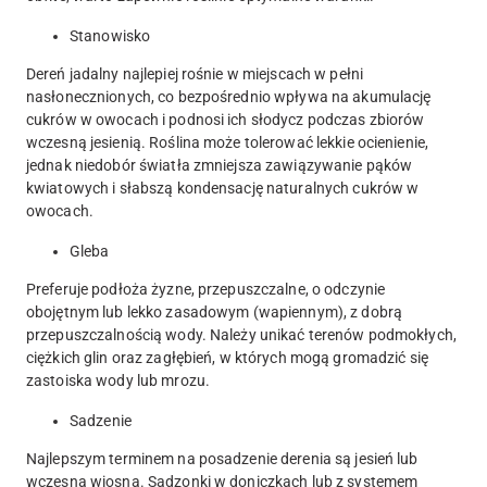
Stanowisko
Dereń jadalny najlepiej rośnie w miejscach w pełni
nasłonecznionych, co bezpośrednio wpływa na akumulację
cukrów w owocach i podnosi ich słodycz podczas zbiorów
wczesną jesienią. Roślina może tolerować lekkie ocienienie,
jednak niedobór światła zmniejsza zawiązywanie pąków
kwiatowych i słabszą kondensację naturalnych cukrów w
owocach.
Gleba
Preferuje podłoża żyzne, przepuszczalne, o odczynie
obojętnym lub lekko zasadowym (wapiennym), z dobrą
przepuszczalnością wody. Należy unikać terenów podmokłych,
ciężkich glin oraz zagłębień, w których mogą gromadzić się
zastoiska wody lub mrozu.
Sadzenie
Najlepszym terminem na posadzenie derenia są jesień lub
wczesna wiosna. Sadzonki w doniczkach lub z systemem