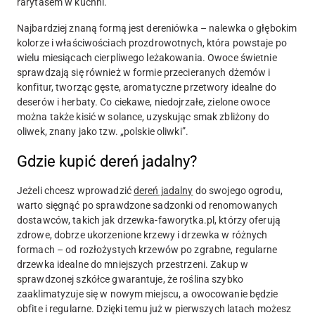
rarytasem w kuchni.
Najbardziej znaną formą jest dereniówka – nalewka o głębokim
kolorze i właściwościach prozdrowotnych, która powstaje po
wielu miesiącach cierpliwego leżakowania. Owoce świetnie
sprawdzają się również w formie przecieranych dżemów i
konfitur, tworząc gęste, aromatyczne przetwory idealne do
deserów i herbaty. Co ciekawe, niedojrzałe, zielone owoce
można także kisić w solance, uzyskując smak zbliżony do
oliwek, znany jako tzw. „polskie oliwki”.
Gdzie kupić dereń jadalny?
Jeżeli chcesz wprowadzić
dereń jadalny
do swojego ogrodu,
warto sięgnąć po sprawdzone sadzonki od renomowanych
dostawców, takich jak drzewka-faworytka.pl, którzy oferują
zdrowe, dobrze ukorzenione krzewy i drzewka w różnych
formach – od rozłożystych krzewów po zgrabne, regularne
drzewka idealne do mniejszych przestrzeni. Zakup w
sprawdzonej szkółce gwarantuje, że roślina szybko
zaaklimatyzuje się w nowym miejscu, a owocowanie będzie
obfite i regularne. Dzięki temu już w pierwszych latach możesz