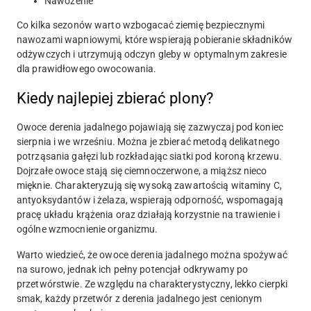
Nawożenie
Co kilka sezonów warto wzbogacać ziemię bezpiecznymi
nawozami wapniowymi, które wspierają pobieranie składników
odżywczych i utrzymują odczyn gleby w optymalnym zakresie
dla prawidłowego owocowania.
Kiedy najlepiej zbierać plony?
Owoce derenia jadalnego pojawiają się zazwyczaj pod koniec
sierpnia i we wrześniu. Można je zbierać metodą delikatnego
potrząsania gałęzi lub rozkładając siatki pod koroną krzewu.
Dojrzałe owoce stają się ciemnoczerwone, a miąższ nieco
mięknie. Charakteryzują się wysoką zawartością witaminy C,
antyoksydantów i żelaza, wspierają odporność, wspomagają
pracę układu krążenia oraz działają korzystnie na trawienie i
ogólne wzmocnienie organizmu.
Warto wiedzieć, że owoce derenia jadalnego można spożywać
na surowo, jednak ich pełny potencjał odkrywamy po
przetwórstwie. Ze względu na charakterystyczny, lekko cierpki
smak, każdy przetwór z derenia jadalnego jest cenionym