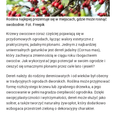
Roślina najlepiej prezentuje się w miejscach, gdzie może rosnąć
swobodnie. Fot. Freepik
Krzewy owocowe coraz częściej pojawiają się w
przydomowych ogrodach, łącząc walory estetyczne z
praktycznymi, jadalnymi plonami. Jednym z najbardziej
uniwersalnych gatunków jest dereń jadalny (Cornus mas),
który zachwyca zmiennością w ciągu roku i bogactwem
owoców. Jak wykorzystać jego potencjał w swoim ogrodzie i
cieszyć się smacznymi plonami przez całe lato i jesień?
Dereń należy do rodziny dereniowatych i od wieków był obecny
w tradycyjnych ogrodach dworskich. Roślina może przyjmować
formę rozłożystego krzewu lub zgrabnego drzewka, a jego
owocowanie w pełni nagradza cierpliwość ogrodnika. Dzięki
swojej plastyczności i wytrzymałości, dereń może służyć jako
soliter, a także tworzyć naturalny żywopłot, który dodatkowo
wzbogaca przestrzeń zieloną o dekoracyjny charakter.