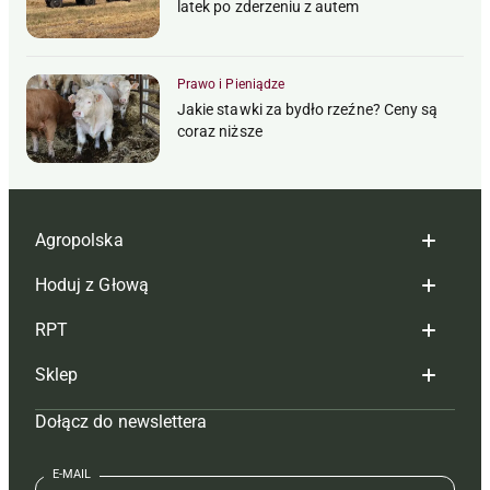
latek po zderzeniu z autem
Prawo i Pieniądze
Jakie stawki za bydło rzeźne? Ceny są
coraz niższe
Agropolska
Hoduj z Głową
Redakcja
RPT
Reklama
Hoduj z głową bydło
Sklep
Tagi
Hoduj z głową świnie
Redakcja
Dołącz do newslettera
Mapa serwisu
Prenumerata
Prenumerata
Czasopisma i prenumerata
Kontakt
Redakcja
Reklama
Książki
E-MAIL