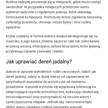
Roślina najlepiej prezentuje się w miejscach, gdzie może rosnąć
swobodnie. W przypadku mniejszych przestrzeni warto
wybierać sadzonki o regularnym pokroju, które ułatwiają
formowanie kompozycji. Rozłożysty krzew zapewnia naturalną
cyrkulację powietrza, chroniąc niższe byliny i inne rośliny
sąsiednie.
Krzew ozdobny w formie solitera doskonale eksponuje się na
trawniku, a jego barwa zmienia się przez cały rok: żółte kwiaty
wczesną wiosną, intensywne zielone liście latem, które jesienią
przybierają odcienie czerwieni i miedzi.
Jak uprawiać dereń jadalny?
Sukces w uprawie wieloletnich roślin owocowych, takich jak
dereń jadalny, zależy w dużej mierze od zapewnienia im
optymalnych warunków do wzrostu już od momentu
posadzenia. Gatunek wyróżnia się wyjątkową tolerancją na
niesprzyjające czynniki atmosferyczne, wykazując doskonałą
mrozoodporność oraz wytrzymałość na mroźne wiatry i
zanieczyszczenia miejskie. Jednak aby owocowanie było
obfite, warto zapewnić roślinie optymalne warunki.