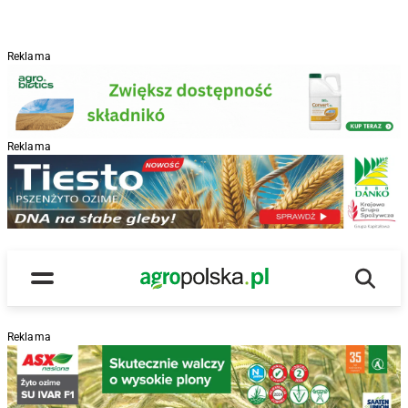
Reklama
Reklama
R
Wyszu
Main Logo
Menu
Reklama