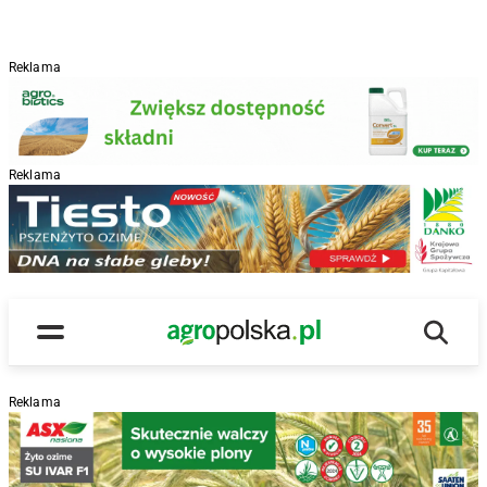
Reklama
Reklama
R
Wyszu
Main Logo
Menu
Reklama