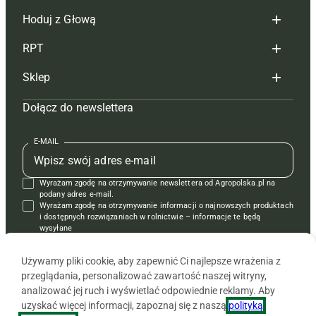
Hoduj z Głową
Redakcja
RPT
Reklama
Hoduj z głową bydło
Sklep
Tagi
Hoduj z głową świnie
Redakcja
Dołącz do newslettera
Mapa serwisu
Prenumerata
Prenumerata
Czasopisma i prenumerata
Kontakt
Redakcja
Reklama
Książki
E-MAIL
Regulamin
Kontakt
Kontakt
Regulamin
Wyrażam zgodę na otrzymywanie newslettera od Agropolska.pl na
Polityka prywatności
Reklama
Krzyżówki
podany adres e-mail.
Wyrażam zgodę na otrzymywanie informacji o najnowszych produktach
i dostępnych rozwiązaniach w rolnictwie – informacje te będą
wysyłane
od APRA sp. z o.o. w imieniu partnerów.
Używamy pliki cookie, aby zapewnić Ci najlepsze wrażenia z
przeglądania, personalizować zawartość naszej witryny,
analizować jej ruch i wyświetlać odpowiednie reklamy. Aby
uzyskać więcej informacji, zapoznaj się z naszą
polityką