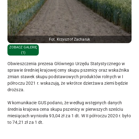
Fot. Krzysztof Zacharuk
ZOBACZ GALERIĘ
(1)
Obwieszczenia prezesa Głównego Urzędu Statystycznego w
sprawie średniej krajowej ceny skupu pszenicy oraz wskaźnika
zmian stawek skupu podstawowych produktów rolnych w I
półroczu 2021 r. wskazują, że wkrótce dzierżawa ziemi będzie
droższa.
W komunikacie GUS podano, że według wstępnych danych
średnia krajowa cena skupu pszenicy w pierwszych sześciu
miesiącach wyniosła 93,04 zł za 1 dt. W II półroczu 2020 r. było
to 74,21 zł za 1 dt.