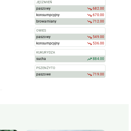
JĘCZMIEŃ
paszowy
682.00
konsumpcyjny
670.00
browarniany
712.00
OWIES
paszowy
549.00
konsumpcyjny
536.00
KUKURYDZA
sucha
884.00
PSZENŻYTO
paszowe
719.00