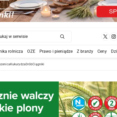
Main Navigation
ika rolnicza
OZE
Prawo i pieniądze
Z branży
Ceny
Dz
a Submenu
szenica
Kukurydza
Drób
Ciągniki