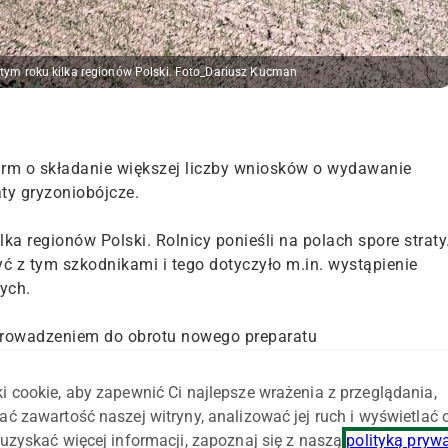
 tym roku kilka regionów Polski. Foto_Dariusz Kucman
firm o składanie większej liczby wniosków o wydawanie
ty gryzoniobójcze.
ka regionów Polski. Rolnicy ponieśli na polach spore straty
ć z tym szkodnikami i tego dotyczyło m.in. wystąpienie
ych.
wprowadzeniem do obrotu nowego preparatu
i cookie, aby zapewnić Ci najlepsze wrażenia z przeglądania,
amentu Klimatu i Środowiska w resorcie rolnictwa
ać zawartość naszej witryny, analizować jej ruch i wyświetlać
wprowadzany do obrotu na postawie zezwolenia ministra
uzyskać więcej informacji, zapoznaj się z naszą
polityką pryw