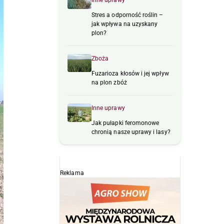
Inne uprawy
Stres a odporność roślin –
jak wpływa na uzyskany
plon?
Zboża
Fuzarioza kłosów i jej wpływ
na plon zbóż
Inne uprawy
Jak pułapki feromonowe
chronią nasze uprawy i lasy?
Reklama