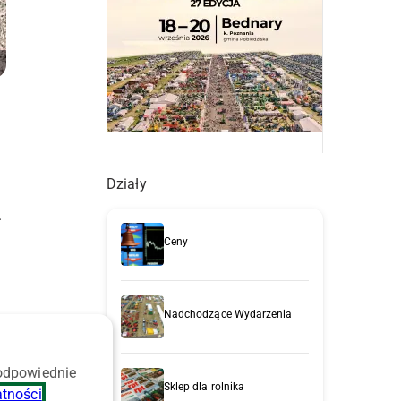
Działy
.
Ceny
Nadchodzące Wydarzenia
 odpowiednie
Sklep dla rolnika
atności
.