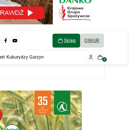
Sklep
OWiUR
ień Kukurydzy Garzyn
0