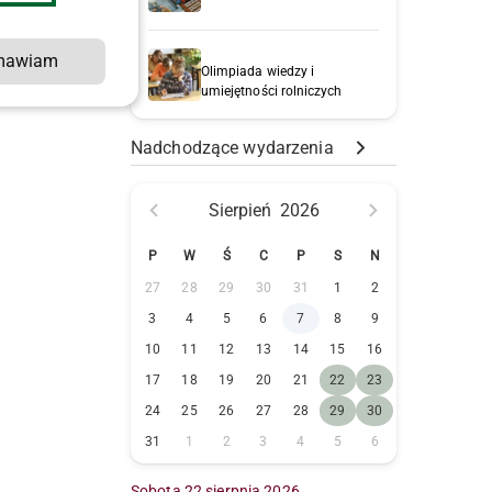
mawiam
Olimpiada wiedzy i
umiejętności rolniczych
Nadchodzące wydarzenia
Sierpień
2026
P
W
Ś
C
P
S
N
27
28
29
30
31
1
2
3
4
5
6
7
8
9
10
11
12
13
14
15
16
17
18
19
20
21
22
23
24
25
26
27
28
29
30
31
1
2
3
4
5
6
Sobota 22 sierpnia 2026