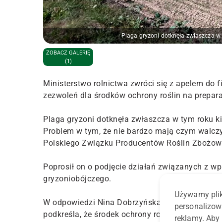
Plaga gryzoni dotknęła zwłaszcza w
ZOBACZ GALERIĘ
(1)
Ministerstwo rolnictwa zwróci się z apelem do 
zezwoleń dla środków ochrony roślin na prepara
Plaga gryzoni dotknęła zwłaszcza w tym roku kil
Problem w tym, że nie bardzo mają czym walczy
Polskiego Związku Producentów Roślin Zbożow
Poprosił on o podjęcie działań związanych z 
gryzoniobójczego.
Używamy plik
W odpowiedzi Nina Dobrzyńska, dyrektor Depart
personalizow
podkreśla, że środek ochrony roślin może być 
reklamy. Aby 