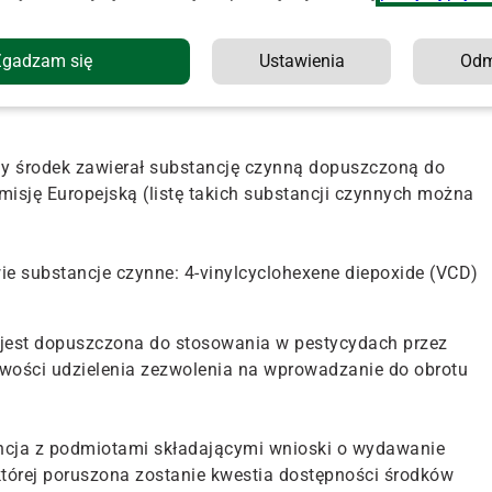
Zgadzam się
Ustawienia
Od
zenia Parlamentu Europejskiego i Rady (WE) nr 1107/2009 z
mi wykonawczymi oraz przepisy ustawy z 8 marca 2013 r. o
y środek zawierał substancję czynną dopuszczoną do
isję Europejską (listę takich substancji czynnych można
e substancje czynne: 4-vinylcyclohexene diepoxide (VCD)
ie jest dopuszczona do stosowania w pestycydach przez
iwości udzielenia zezwolenia na wprowadzanie do obrotu
ncja z podmiotami składającymi wnioski o wydawanie
której poruszona zostanie kwestia dostępności środków