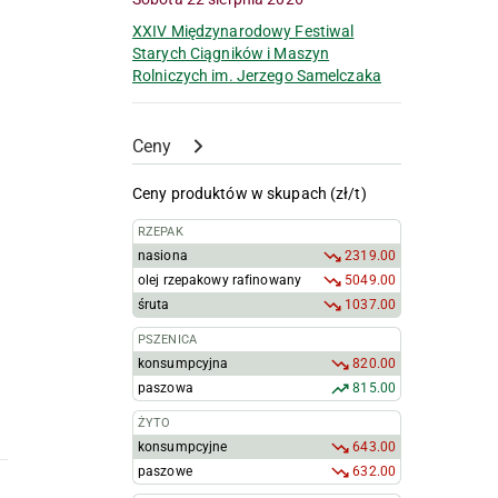
XXIV Międzynarodowy Festiwal
Starych Ciągników i Maszyn
Rolniczych im. Jerzego Samelczaka
Ceny
Ceny produktów w skupach (zł/t)
RZEPAK
nasiona
2319.00
olej rzepakowy rafinowany
5049.00
śruta
1037.00
PSZENICA
konsumpcyjna
820.00
paszowa
815.00
ŻYTO
konsumpcyjne
643.00
paszowe
632.00