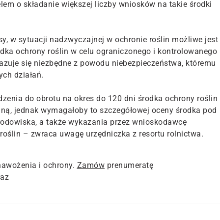
elem o składanie większej liczby wniosków na takie środki
sy, w sytuacji nadzwyczajnej w ochronie roślin możliwe jest
odka ochrony roślin w celu ograniczonego i kontrolowanego
kazuje się niezbędne z powodu niebezpieczeństwa, któremu
ch działań.
enia do obrotu na okres do 120 dni środka ochrony roślin
nną, jednak wymagałoby to szczegółowej oceny środka pod
środowiska, a także wykazania przez wnioskodawcę
roślin – zwraca uwagę urzędniczka z resortu rolnictwa.
nawożenia i ochrony.
Zamów
prenumeratę
raz