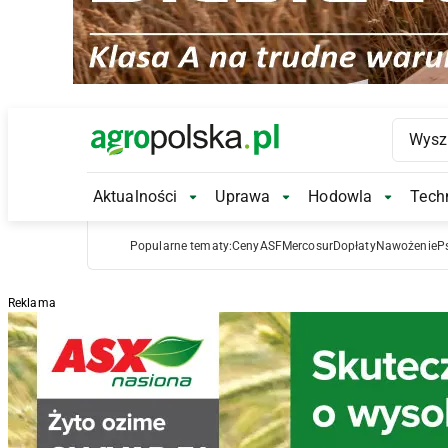
Main Logo
Aktualności
Uprawa
Hodowla
Techn
Aktualności Submenu
Uprawa Submenu
Hodowl
Popularne tematy:
Ceny
ASF
Mercosur
Dopłaty
Nawożenie
P
Reklama