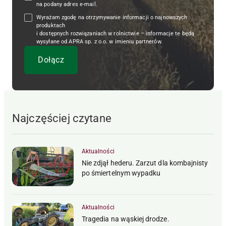
na podany adres e-mail.
Wyrażam zgodę na otrzymywanie informacji o najnowszych
produktach
i dostępnych rozwiązaniach w rolnictwie – informacje te będą
wysyłane od APRA sp. z o.o. w imieniu partnerów.
Najczęściej czytane
Aktualności
Nie zdjął hederu. Zarzut dla kombajnisty
po śmiertelnym wypadku
Aktualności
Tragedia na wąskiej drodze.