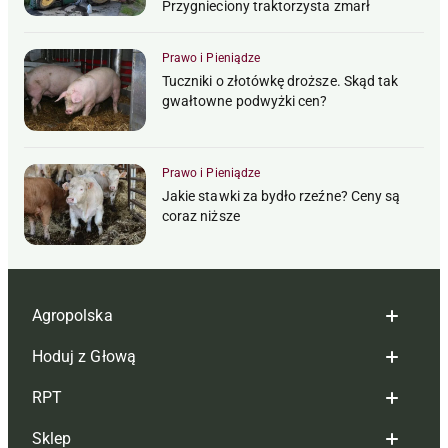
Przygnieciony traktorzysta zmarł
Prawo i Pieniądze
Tuczniki o złotówkę droższe. Skąd tak
gwałtowne podwyżki cen?
Prawo i Pieniądze
Jakie stawki za bydło rzeźne? Ceny są
coraz niższe
Agropolska
Hoduj z Głową
Redakcja
RPT
Reklama
Hoduj z głową bydło
Sklep
Tagi
Hoduj z głową świnie
Redakcja