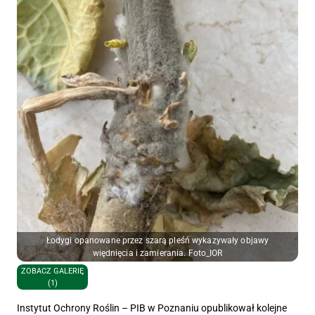
Łodygi opanowane przez szarą pleśń wykazywały objawy
więdnięcia i zamierania. Foto_IOR
ZOBACZ GALERIĘ
(1)
Instytut Ochrony Roślin – PIB w Poznaniu opublikował kolejne