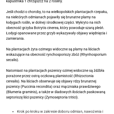
kapustnika 1 chrząszcz na 2 rośliny.
Jeśli chodzi o choroby, to na wielkopolskich plantacjach rzepaku,
na niektórych odmianach pojawiły się brunatne plamy na
łodygach roślin, w dolnej i środkowej części. Wykryto na nich
obecność grzyba Botrytis cinerea, który powoduje szarą pleśń.
Łodygi opanowane przez grzyb wykazywały objawy więdnięcia i
zamierania.
Na plantacjach żyta ozimego widoczne są plamy na liściach
wskazujące na obecność rynchosporiozy zbóż (Rhynhosporium
secalis).
Natomiast na plantacjach pszenicy ozimej widoczne są źdźbła
porażone przez ostrą oczkową plamistość (Rhizoctonia
cerealis). Na liściach obserwuje się objawy rdzy brunatnej
pszenicy (Puccinia recondita) oraz mączniaka prawdziwego
(Blumeria graminis), a także w śladowych ilościach paskowaną
septoriozę liści pszenicy (Zymoseptoria tritici).
Krok po kroku w zakresie doboru odmian, nawożenia i