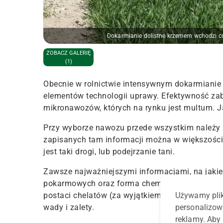
Dokarmianie dolistne krzemem wchodzi cor
ZOBACZ GALERIĘ
(1)
Obecnie w rolnictwie intensywnym dokarmianie
elementów technologii uprawy. Efektywność za
mikronawozów, których na rynku jest multum. J
Przy wyborze nawozu przede wszystkim należy b
zapisanych tam informacji można w większości
jest taki drogi, lub podejrzanie tani.
Zawsze najważniejszymi informacjami, na jakie
pokarmowych oraz forma chemiczna. Mikroelem
Używamy plik
postaci chelatów (za wyjątkiem boru i molibden
personalizow
wady i zalety.
reklamy. Aby 