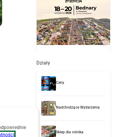
Działy
Ceny
Nadchodzące Wydarzenia
e
 odpowiednie
Sklep dla rolnika
atności
.