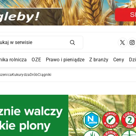
Main Navigation
ika rolnicza
OZE
Prawo i pieniądze
Z branży
Ceny
Dz
a Submenu
szenica
Kukurydza
Drób
Ciągniki