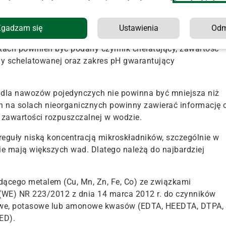
bez żadnych osadów, kłaczków, zmętnień i itp. Natomiast
 szybko i całkowicie rozpuszczać, nie tworząc żadnych
Zgadzam się
Ustawienia
Od
tach powinien być podany czynnik chelatujący, zawartość
my schelatowanej oraz zakres pH gwarantujący
dla nawozów pojedynczych nie powinna być mniejsza niż
ch na solach nieorganicznych powinny zawierać informację 
 zawartości rozpuszczalnej w wodzie.
reguły niską koncentracją mikroskładników, szczególnie w
e mają większych wad. Dlatego należą do najbardziej
dącego metalem (Cu, Mn, Zn, Fe, Co) ze związkami
(WE) NR 223/2012 z dnia 14 marca 2012 r. do czynników
dowe, potasowe lub amonowe kwasów (EDTA, HEEDTA, DTPA,
ED).