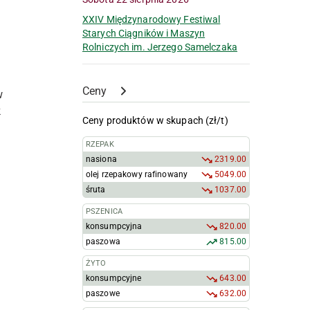
XXIV Międzynarodowy Festiwal
Starych Ciągników i Maszyn
Rolniczych im. Jerzego Samelczaka
Ceny
w
k
Ceny produktów w skupach (zł/t)
RZEPAK
j
nasiona
2319.00
olej rzepakowy rafinowany
5049.00
śruta
1037.00
PSZENICA
konsumpcyjna
820.00
paszowa
815.00
ŻYTO
konsumpcyjne
643.00
paszowe
632.00