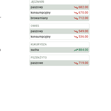
JĘCZMIEŃ
paszowy
682.00
konsumpcyjny
670.00
,
browarniany
712.00
OWIES
paszowy
549.00
konsumpcyjny
536.00
KUKURYDZA
h
sucha
884.00
PSZENŻYTO
paszowe
719.00