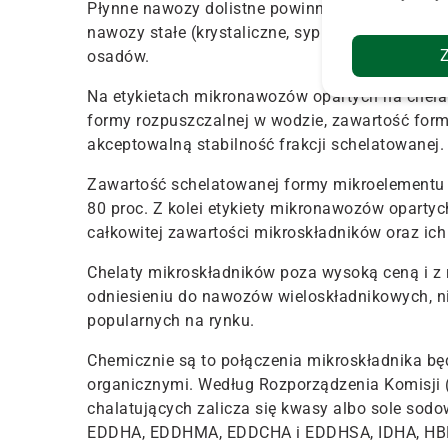
Płynne nawozy dolistne powinny być klarowne, 
nawozy stałe (krystaliczne, sypkie) powinny się
osadów.
Na etykietach mikronawozów opartych na chela
formy rozpuszczalnej w wodzie, zawartość for
akceptowalną stabilność frakcji schelatowanej.
Zawartość schelatowanej formy mikroelementu 
80 proc. Z kolei etykiety mikronawozów oparty
całkowitej zawartości mikroskładników oraz ich
Chelaty mikroskładników poza wysoką ceną i z 
odniesieniu do nawozów wieloskładnikowych, ni
popularnych na rynku.
Chemicznie są to połączenia mikroskładnika bę
organicznymi. Według Rozporządzenia Komisji 
chalatujących zalicza się kwasy albo sole so
EDDHA, EDDHMA, EDDCHA i EDDHSA, IDHA, HB