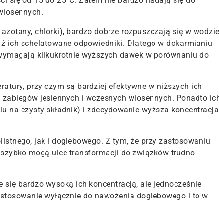
ci się od 15 do 25°C. Zatem nie bardzo nadają się do
wiosennych.
azotany, chlorki), bardzo dobrze rozpuszczają się w wodzie
e niż ich schelatowane odpowiedniki. Dlatego w dokarmianiu
, wymagają kilkukrotnie wyższych dawek w porównaniu do
ratury, przy czym są bardziej efektywne w niższych ich
 zabiegów jesiennych i wczesnych wiosennych. Ponadto ic
niu na czysty składnik) i zdecydowanie wyższa koncentracja
istnego, jak i doglebowego. Z tym, że przy zastosowaniu
zybko mogą ulec transformacji do związków trudno
 się bardzo wysoką ich koncentracją, ale jednocześnie
astosowanie wyłącznie do nawożenia doglebowego i to w