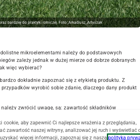
az bardziej do praktyki rolniczej. Foto_Arkadiusz_Artyszak
 dolistne mikroelementami należy do podstawowych
biegów zależy jednak w dużej mierze od dobrze dobranych
ak więc wybierać?
ardzo dokładnie zapoznać się z etykietą produktu. Z
 przypadków wyrobić sobie zdanie, dlaczego dany produkt
 należy zwrócić uwagę, są: zawartość składników
enty w nawozach dolistnych występują najczęściej w
i cookie, aby zapewnić Ci najlepsze wrażenia z przeglądania,
u), soli nieorganicznych lub tlenków. Każda z nich ma swoj
ać zawartość naszej witryny, analizować jej ruch i wyświetlać
uzyskać więcej informacji, zapoznaj się z naszą
polityką pryw