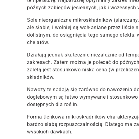
temperaturę. Najbardziej optymalny zakres mieś
późnych zabiegów jesiennych, jak i wczesnych 
Sole nieorganiczne mikroskładników (siarczany, 
ale słabiej i wolniej są wchłaniane przez liści
dolistnym, do osiągnięcia tego samego efektu
chelatów.
Działają jednak skutecznie niezależnie od tempe
zakresach. Zatem można je polecać do późnych
zaletą jest stosunkowo niska cena (w przelicze
składników.
Nawozy te nadają się zarówno do nawożenia dol
doglebowym są łatwo wymywane i stosunkowo s
dostępnych dla roślin.
Forma tlenkowa mikroskładników charakteryzuje
bardzo słabą rozpuszczalnością. Dlatego ma z
wysokich dawkach.