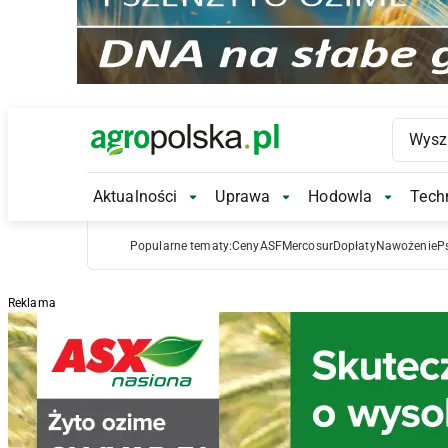
Main Logo
Aktualności
Uprawa
Hodowla
Techn
Aktualności Submenu
Uprawa Submenu
Hodowl
Popularne tematy:
Ceny
ASF
Mercosur
Dopłaty
Nawożenie
P
Reklama