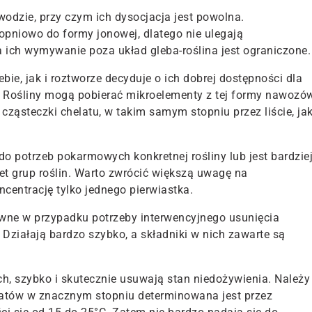
odzie, przy czym ich dysocjacja jest powolna.
opniowo do formy jonowej, dlatego nie ulegają
 ich wymywanie poza układ gleba-roślina jest ograniczone.
e, jak i roztworze decyduje o ich dobrej dostępności dla
u. Rośliny mogą pobierać mikroelementy z tej formy nawozó
 cząsteczki chelatu, w takim samym stopniu przez liście, ja
 potrzeb pokarmowych konkretnej rośliny lub jest bardzie
et grup roślin. Warto zwrócić większą uwagę na
entrację tylko jednego pierwiastka.
ywne w przypadku potrzeby interwencyjnego usunięcia
 Działają bardzo szybko, a składniki w nich zawarte są
h, szybko i skutecznie usuwają stan niedożywienia. Należy
latów w znacznym stopniu determinowana jest przez