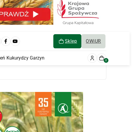
Sklep
OWiUR
ień Kukurydzy Garzyn
0