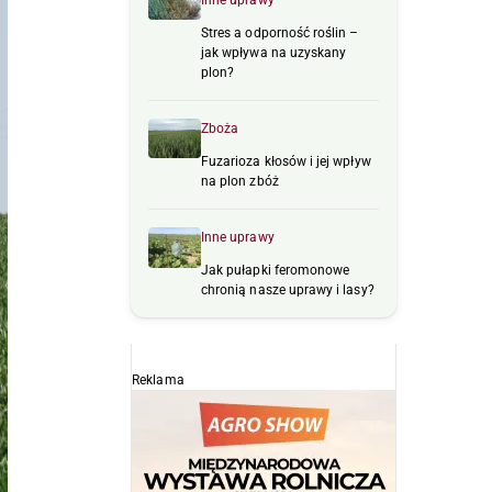
Inne uprawy
Stres a odporność roślin –
jak wpływa na uzyskany
plon?
Zboża
Fuzarioza kłosów i jej wpływ
na plon zbóż
Inne uprawy
Jak pułapki feromonowe
chronią nasze uprawy i lasy?
Reklama