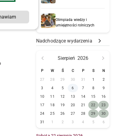
mawiam
Olimpiada wiedzy i
umiejętności rolniczych
Nadchodzące wydarzenia
Sierpień
2026
o
P
W
Ś
C
P
S
N
27
28
29
30
31
1
2
3
4
5
6
7
8
9
10
11
12
13
14
15
16
17
18
19
20
21
22
23
24
25
26
27
28
29
30
31
1
2
3
4
5
6
Sobota 22 sierpnia 2026