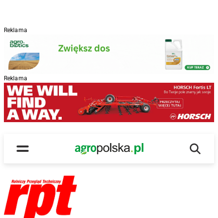
Reklama
Reklama
Wyszu
Main Logo
Menu