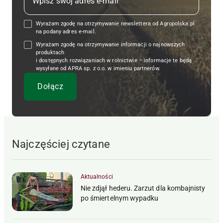
Wyrażam zgodę na otrzymywanie newslettera od Agropolska.pl
na podany adres e-mail.
Wyrażam zgodę na otrzymywanie informacji o najnowszych
produktach
i dostępnych rozwiązaniach w rolnictwie – informacje te będą
wysyłane od APRA sp. z o.o. w imieniu partnerów.
Najczęściej czytane
Aktualności
Nie zdjął hederu. Zarzut dla kombajnisty
po śmiertelnym wypadku