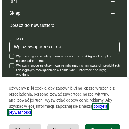
RPT
Reklama
Hoduj z głową bydło
Sklep
Tagi
Hoduj z głową świnie
Redakcja
Dołącz do newslettera
Mapa serwisu
Prenumerata
Prenumerata
Czasopisma i prenumerata
Kontakt
Redakcja
Reklama
Książki
E-MAIL
Regulamin
Kontakt
Kontakt
Regulamin
Wyrażam zgodę na otrzymywanie newslettera od Agropolska.pl na
Polityka prywatności
Reklama
Krzyżówki
podany adres e-mail.
Wyrażam zgodę na otrzymywanie informacji o najnowszych produktach
i dostępnych rozwiązaniach w rolnictwie – informacje te będą
wysyłane
od APRA sp. z o.o. w imieniu partnerów.
Używamy pliki cookie, aby zapewnić Ci najlepsze wrażenia z
przeglądania, personalizować zawartość naszej witryny,
analizować jej ruch i wyświetlać odpowiednie reklamy. Aby
uzyskać więcej informacji, zapoznaj się z naszą
polityką
prywatności
.