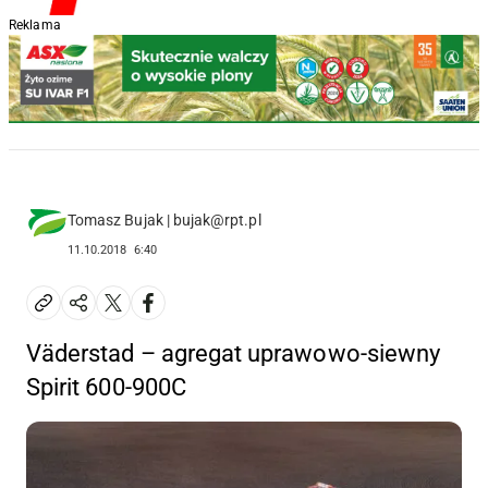
Reklama
Tomasz Bujak | bujak@rpt.pl
11.10.2018
6:40
Väderstad – agregat uprawowo-siewny
Spirit 600-900C