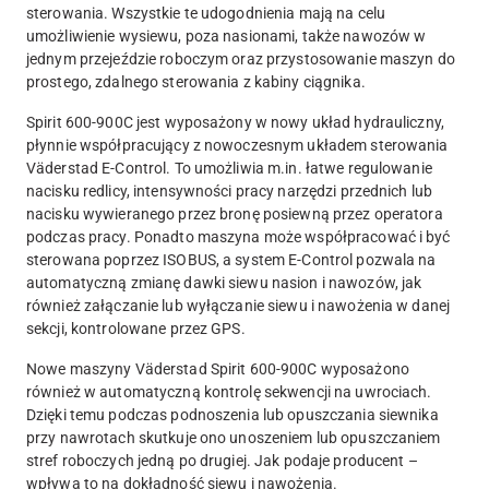
sterowania. Wszystkie te udogodnienia mają na celu
umożliwienie wysiewu, poza nasionami, także nawozów w
jednym przejeździe roboczym oraz przystosowanie maszyn do
prostego, zdalnego sterowania z kabiny ciągnika.
Spirit 600-900C jest wyposażony w nowy układ hydrauliczny,
płynnie współpracujący z nowoczesnym układem sterowania
Väderstad E-Control. To umożliwia m.in. łatwe regulowanie
nacisku redlicy, intensywności pracy narzędzi przednich lub
nacisku wywieranego przez bronę posiewną przez operatora
podczas pracy. Ponadto maszyna może współpracować i być
sterowana poprzez ISOBUS, a system E-Control pozwala na
automatyczną zmianę dawki siewu nasion i nawozów, jak
również załączanie lub wyłączanie siewu i nawożenia w danej
sekcji, kontrolowane przez GPS.
Nowe maszyny Väderstad Spirit 600-900C wyposażono
również w automatyczną kontrolę sekwencji na uwrociach.
Dzięki temu podczas podnoszenia lub opuszczania siewnika
przy nawrotach skutkuje ono unoszeniem lub opuszczaniem
stref roboczych jedną po drugiej. Jak podaje producent –
wpływa to na dokładność siewu i nawożenia.