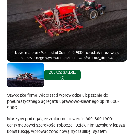
Nowe maszyny Väderstad Spirit 600-900C, uzyskały możliwość
jednoczesnego wysiewu nasion i nawozów. Foto_firmowe
ZOBACZ GALERIĘ
(3)
Szwedzka firma Väderstad wprowadza ulepszenia do
pneumatycznego agregatu uprawowo-siewnego Spirit 600-
900C.
Maszyny podlegające zmianom to wersje 600, 800 i 900-
centymetrowej szerokości roboczej. Dzięki nim uzyskały lepszą
konstrukcję, wprowadzono nową hydraulikę i system