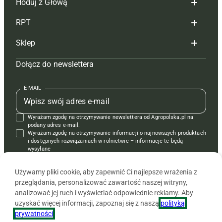
Hoduj z Głową
Redakcja
RPT
Reklama
Hoduj z głową bydło
Sklep
Tagi
Hoduj z głową świnie
Redakcja
Dołącz do newslettera
Mapa serwisu
Prenumerata
Prenumerata
Czasopisma i prenumerata
Kontakt
Redakcja
Reklama
Książki
E-MAIL
Regulamin
Kontakt
Kontakt
Regulamin
Wyrażam zgodę na otrzymywanie newslettera od Agropolska.pl na
Polityka prywatności
Reklama
Krzyżówki
podany adres e-mail.
Wyrażam zgodę na otrzymywanie informacji o najnowszych produktach
i dostępnych rozwiązaniach w rolnictwie – informacje te będą
wysyłane
od APRA sp. z o.o. w imieniu partnerów.
Używamy pliki cookie, aby zapewnić Ci najlepsze wrażenia z
przeglądania, personalizować zawartość naszej witryny,
analizować jej ruch i wyświetlać odpowiednie reklamy. Aby
uzyskać więcej informacji, zapoznaj się z naszą
polityką
prywatności
.