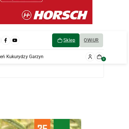
Sklep
OWiUR
ień Kukurydzy Garzyn
0