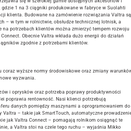
przejawia się w szerokiej gamie dostępnych akcesoriów i
, gdzie 1 na 3 ciągniki produkowane w fabryce w Suolahti
acji klienta. Budowane na zamówienie rozwiązania Valtra s
– w tym w rolnictwie, obsłudze technicznej lotnisk, a
e na potrzebach klientów można zmierzyć tempem rozwoju
a Connect. Obecnie Valtra wkłada dużo energii do działań
iągników zgodnie z potrzebami klientów.
lu coraz wyższe normy środowiskowe oraz zmiany warunkó
i nowe wyzwania.
ozów i oprysków oraz potrzeba poprawy produktywności
olei poprawia rentowność. Nasi klienci potrzebują
ansferu danych pomiędzy maszynami a oprogramowaniem do
 Valtra – takie jak SmartTouch, automatyczne prowadzeni
takie jak Valtra Connect – pomagają rolnikom osiągnąć te
nie, a Valtra stoi na czele tego ruchu – wyjaśnia Mikko