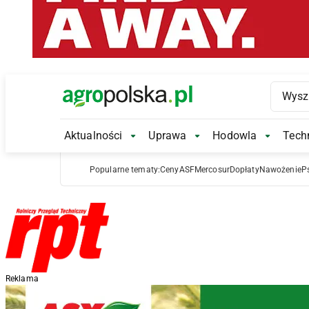
Main Logo
Aktualności
Uprawa
Hodowla
Techn
Aktualności Submenu
Uprawa Submenu
Hodowl
Popularne tematy:
Ceny
ASF
Mercosur
Dopłaty
Nawożenie
P
Reklama