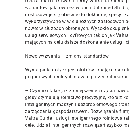
Dzisiaj ukierunkowanie firmy Valtra na klienta 
wariantów, jak również w opcji Unlimited Studio
dostosowuje się obecnie do dokładnej specyfik
wykorzystywane w wielu różnych zastosowaniach 
nawet w służbach obronnych. Wysokie skupieni
usług serwisowych i cyfrowych takich jak Valtr
mających na celu dalsze doskonalenie usług i c
Nowe wyzwania – zmiany standardów
Wymagania dotyczące rolników i mające na ce
pogodowych i rolnych stawiają przed rolnikam
– Czynniki takie jak zmniejszenie zużycia naw
gleby stymulują rolnictwo precyzyjne, które z k
inteligentnych maszyn i bezproblemowego tr
zarządzania gospodarstwem. Rozwiązania firmy
Valtra Guide i usługi inteligentnego rolnictwa 
cele. Udział inteligentnych rozwiązań szybko roś