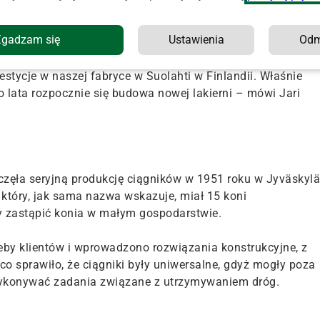
.
Zgadzam się
Ustawienia
Od
ż trwa i nabiera tempa. Dzięki wytrwałej pracy nad rozwojem
ników. Teraz nasi klienci oczekują od firmy Valtra
estycje w naszej fabryce w Suolahti w Finlandii. Właśnie
 lata rozpocznie się budowa nowej lakierni – mówi Jari
częła seryjną produkcję ciągników w 1951 roku w Jyväskylä
który, jak sama nazwa wskazuje, miał 15 koni
y zastąpić konia w małym gospodarstwie.
y klientów i wprowadzono rozwiązania konstrukcyjne, z
 co sprawiło, że ciągniki były uniwersalne, gdyż mogły poza
wykonywać zadania związane z utrzymywaniem dróg.