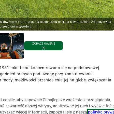
ków marki Valtra. Jest nią telefoniczna obsługa klienta czynna 24 godziny na
przez 7 dni w tygodniu.
ZOBACZ GALERIĘ
(4)
 w 1951 roku temu koncentrowano się na podstawowej
zagadnień branych pod uwagę przy konstruowaniu
mocy, możliwości przeniesienia jej na glebę, zwiększania
ra zawsze były w stanie sprostać wymaganiom klientów, cho
i cookie, aby zapewnić Ci najlepsze wrażenia z przeglądania,
statnich 10 lat. Fiński producent kreuje pogląd, że w
ać zawartość naszej witryny, analizować jej ruch i wyświetlać
e aspekty ciągników i maszyn rolniczych, stanie się
uzyskać więcej informacji, zapoznaj się z naszą
polityką pryw