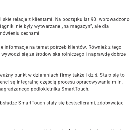
iskie relacje z klientami. Na początku lat 90. wprowadzono
iągniki nie były wytwarzane „na magazyn”, ale dla
amówieniu cechami.
e informacje na temat potrzeb klientów. Również z tego
 wywodzi się ze środowiska rolniczego i naprawdę dobrze
żny punkt w działaniach firmy także i dziś. Stało się to
ienci są integralną częścią procesu opracowywania m.in.
e nagradzanego podłokietnika SmartTouch.
 obsłudze SmartTouch stały się bestsellerami, zdobywając