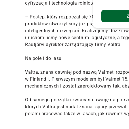
cyfryzacja i technologia rolnictwa precyzyjnego
– Postęp, który rozpoczął się 70 lat temu, wcią
produktów stworzyliśmy już piątą generację ciąg
inteligentnych rozwiązań. Realizujemy duże inw
uruchomiliśmy nowe centrum logistyczne, a tego
Rautjärvi dyrektor zarządzający firmy Valtra.
Na pole i do lasu
Valtra, znana dawniej pod nazwą Valmet, rozpo
w Finlandii. Pierwszym modelem był Valmet 15, 
mechanicznych i został zaprojektowany tak, ab
Od samego początku zwracano uwagę na potrzeb
których Valtra jest nadal znana: spory prześwit,
polami pracować także w lasach, jak również 