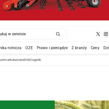
Main Navigation
ika rolnicza
OZE
Prawo i pieniądze
Z branży
Ceny
Dz
a Submenu
szenica
Kukurydza
Drób
Ciągniki