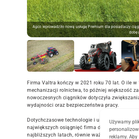
Agco wprowadziło nową usługę Premium dla posiadaczy ciągni
dobę 
Firma Valtra kończy w 2021 roku 70 lat. O ile
mechanizacji rolnictwa, to później większość 
nowoczesnych ciągników dotyczyła zwiększania 
wydajności oraz bezpieczeństwa pracy.
Dotychczasowe technologie i usługi firmy Valt
Używamy plik
największych osiągnięć firma dokonała w ciągu o
personalizow
najbliższych latach, równie ważna jak techniczn
reklamy. Aby 