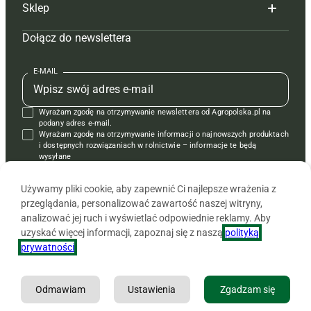
Sklep
Tagi
Hoduj z głową świnie
Redakcja
Dołącz do newslettera
Mapa serwisu
Prenumerata
Prenumerata
Czasopisma i prenumerata
Kontakt
Redakcja
Reklama
Książki
E-MAIL
Regulamin
Kontakt
Kontakt
Regulamin
Wyrażam zgodę na otrzymywanie newslettera od Agropolska.pl na
Polityka prywatności
Reklama
Krzyżówki
podany adres e-mail.
Wyrażam zgodę na otrzymywanie informacji o najnowszych produktach
i dostępnych rozwiązaniach w rolnictwie – informacje te będą
wysyłane
od APRA sp. z o.o. w imieniu partnerów.
Używamy pliki cookie, aby zapewnić Ci najlepsze wrażenia z
przeglądania, personalizować zawartość naszej witryny,
analizować jej ruch i wyświetlać odpowiednie reklamy. Aby
uzyskać więcej informacji, zapoznaj się z naszą
polityką
prywatności
.
Odmawiam
Ustawienia
Zgadzam się
Copyright © 2026 Agencja Promocji Rolnictwa i Agrobiznesu APRA