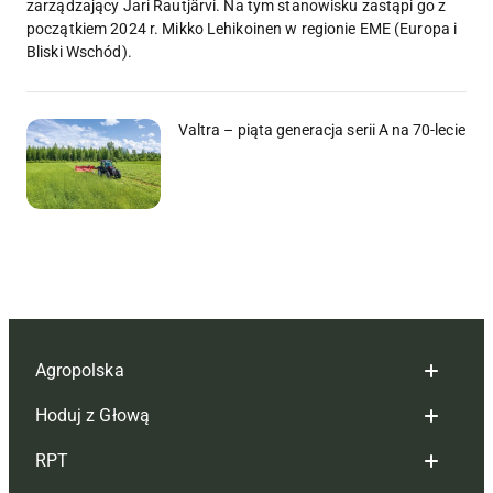
zarządzający Jari Rautjärvi. Na tym stanowisku zastąpi go z
początkiem 2024 r. Mikko Lehikoinen w regionie EME (Europa i
Bliski Wschód).
Valtra – piąta generacja serii A na 70-lecie
Agropolska
Hoduj z Głową
Redakcja
RPT
Reklama
Hoduj z głową bydło