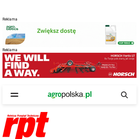
Reklama
Reklama
Wyszu
Main Logo
Menu