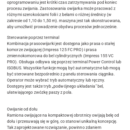
oprogramowaniu jest krótki czas zatrzymywania pod koniec
procesu zwijania. Zastosowania owijarka może pracować z
różnymi szerokościami folii i z belami o różnej średnicy (w
zakresie od 1,10 do 1,50 m). maszyna jest tak skonstruowana,
aby umożliwić prowadzenie obydwu procesów jednocześnie.
Sterowanie poprzez terminal
Kombinacja prasoowijarki jest dostępna jako prasa o stałej
komorze zwijającej (Impress 125 FC PRO) i prasa
zmiennokomorowa do bel cylindrycznych (Impress 155 VC
PRO). Obsługa odbywa się poprzez terminal Power Control lub
ISOBUS. Wszystkie funkcje mogą być automatyczne lub mogą
być sterowane bezpośrednio z panelu sterowania ciągnika.
Operator może wybrać tryb automatyczny lub ręczny.
Dostępny jest także tryb „podwójnego układania" bel,
ułatwiającego zwózkę paszy z pola.
Owijanie od dołu
Ramiona owijające na kompaktowej obrotnicy owijają belę od
dołu i przesuwają się w górę, co stanowi unikalną koncepcję.
Tak zaprojektowane rozwiązanie, powinno zdaniem