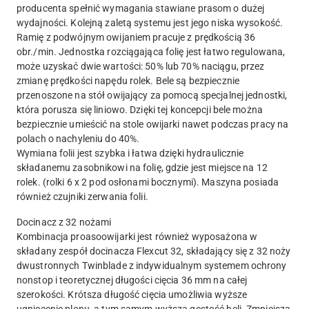
producenta spełnić wymagania stawiane prasom o dużej
wydajności. Kolejną zaletą systemu jest jego niska wysokość.
Ramię z podwójnym owijaniem pracuje z prędkością 36
obr./min. Jednostka rozciągająca folię jest łatwo regulowana,
może uzyskać dwie wartości: 50% lub 70% naciągu, przez
zmianę prędkości napędu rolek. Bele są bezpiecznie
przenoszone na stół owijający za pomocą specjalnej jednostki,
która porusza się liniowo. Dzięki tej koncepcji bele można
bezpiecznie umieścić na stole owijarki nawet podczas pracy na
polach o nachyleniu do 40%.
Wymiana folii jest szybka i łatwa dzięki hydraulicznie
składanemu zasobnikowi na folię, gdzie jest miejsce na 12
rolek. (rolki 6 x 2 pod osłonami bocznymi). Maszyna posiada
również czujniki zerwania folii.
Docinacz z 32 nożami
Kombinacja proasoowijarki jest również wyposażona w
składany zespół docinacza Flexcut 32, składający się z 32 noży
dwustronnych Twinblade z indywidualnym systemem ochrony
nonstop i teoretycznej długości cięcia 36 mm na całej
szerokości. Krótsza długość cięcia umożliwia wyższe
ugniecenie plonu, a tym samym wyższą gęstość beli. Zmniejsza