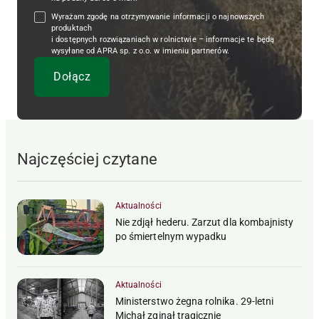
Wyrażam zgodę na otrzymywanie informacji o najnowszych
produktach
i dostępnych rozwiązaniach w rolnictwie – informacje te będą
wysyłane od APRA sp. z o.o. w imieniu partnerów.
Najczęściej czytane
Aktualności
Nie zdjął hederu. Zarzut dla kombajnisty
po śmiertelnym wypadku
Aktualności
Ministerstwo żegna rolnika. 29-letni
Michał zginął tragicznie