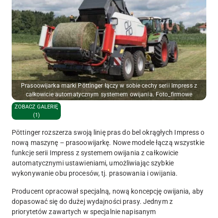
Prasoowijarka marki Pöttinger łączy w sobie cechy serii Impress z
całkowicie automatycznym systemem owijania. Foto_firmowe
ZOBACZ GALERIĘ
(1)
Pöttinger rozszerza swoją linię pras do bel okrągłych Impress o
nową maszynę – prasoowijarkę. Nowe modele łączą wszystkie
funkcje serii Impress z systemem owijania z całkowicie
automatycznymi ustawieniami, umożliwiając szybkie
wykonywanie obu procesów, tj.
prasowania i
owijania.
Producent opracował specjalną, nową koncepcję owijania, aby
dopasować się do dużej wydajności prasy. Jednym z
priorytetów zawartych w specjalnie napisanym