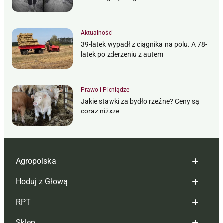
Aktualności
39-latek wypadł z ciągnika na polu. A 78-
latek po zderzeniu z autem
Prawo i Pieniądze
Jakie stawki za bydło rzeźne? Ceny są
coraz niższe
Agropolska
Hoduj z Głową
Redakcja
RPT
Reklama
Hoduj z głową bydło
Sklep